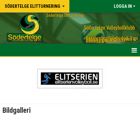
SÖDERTELGE ELITTURNERING
LOGGA IN
Södertelge Elitturnering
Södertelge Volleybollklubb
Beachvolley & Volleyboll, Dam
& Herr, Elit & Motion, Inne &
Ute, Ungdom & Senior,
Sommar & Vinter
HEM
NYHETER
DOKUMENT
BILDGALLERI
Bildgalleri
KONTAKT