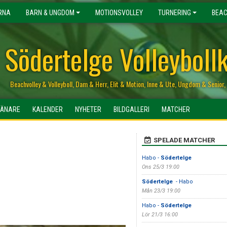
RNA
BARN & UNGDOM
MOTIONSVOLLEY
TURNERING
BEAC
Södertelge Volleyboll
Beachvolley & Volleyboll, Dam & Herr, Elit & Motion, Inne & Ute, Ungdom & Senio
RÄNARE
KALENDER
NYHETER
BILDGALLERI
MATCHER
SPELADE MATCHER
Habo -
Södertelge
Ons 25/3 19:00
Södertelge
- Habo
Mån 23/3 19:00
Habo -
Södertelge
Lör 21/3 16:00