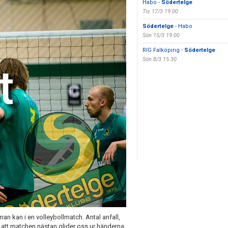
Habo -
Södertelge
Tis 17/3 19:00
Södertelge
- Habo
Sön 15/3 19:00
RIG Falköping -
Södertelge
Sön 8/3 15:30
n kan i en volleybollmatch. Antal anfall,
 att matchen nästan glider oss ur händerna.