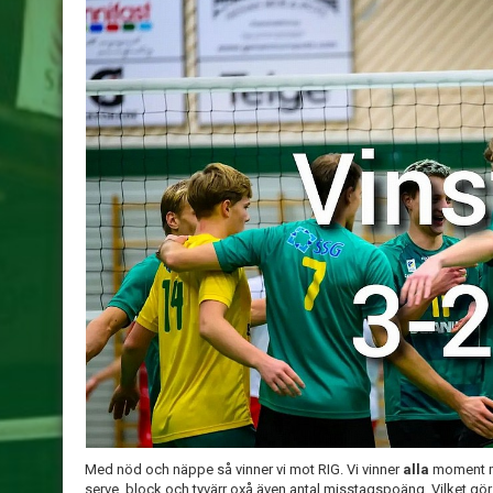
Med nöd och näppe så vinner vi mot RIG. Vi vinner
alla
moment ma
serve, block och tyvärr oxå även antal misstagspoäng. Vilket gör