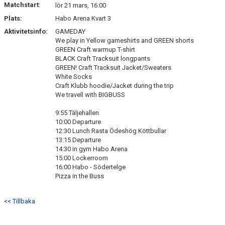
Matchstart:
lör 21 mars, 16:00
Plats:
Habo Arena Kvart 3
Aktivitetsinfo:
GAMEDAY
We play in Yellow gameshirts and GREEN shorts
GREEN Craft warmup T-shirt
BLACK Craft Tracksuit longpants
GREEN! Craft Tracksuit Jacket/Sweaters
White Socks
Craft Klubb hoodie/Jacket during the trip
We travell with BIGBUSS
9:55 Täljehallen
10:00 Departure
12:30 Lunch Rasta Ödeshög Köttbullar
13:15 Departure
14:30 in gym Habo Arena
15:00 Lockerroom
16:00 Habo - Södertelge
Pizza in the Buss
<< Tillbaka