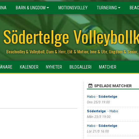
RNA
BARN & UNGDOM
MOTIONSVOLLEY
TURNERING
BEAC
Södertelge Volleyboll
Beachvolley & Volleyboll, Dam & Herr, Elit & Motion, Inne & Ute, Ungdom & Senio
RÄNARE
KALENDER
NYHETER
BILDGALLERI
MATCHER
SPELADE MATCHER
Habo -
Södertelge
Ons 25/3 19:00
Södertelge
- Habo
Mån 23/3 19:00
Habo -
Södertelge
Lör 21/3 16:00