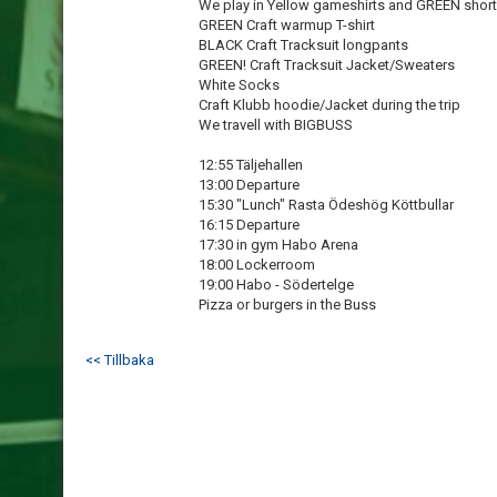
We play in Yellow gameshirts and GREEN shor
GREEN Craft warmup T-shirt
BLACK Craft Tracksuit longpants
GREEN! Craft Tracksuit Jacket/Sweaters
White Socks
Craft Klubb hoodie/Jacket during the trip
We travell with BIGBUSS
12:55 Täljehallen
13:00 Departure
15:30 "Lunch" Rasta Ödeshög Köttbullar
16:15 Departure
17:30 in gym Habo Arena
18:00 Lockerroom
19:00 Habo - Södertelge
Pizza or burgers in the Buss
<< Tillbaka