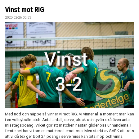
Vinst mot RIG
2023-02-26 00:53
Med nöd och näppe så vinner vi mot RIG. Vi vinner
alla
moment man kan
i en volleybollmatch. Antal anfall, serve, block och tyvärr oxå även antal
misstagspoäng. Vilket gör att matchen nästan glider oss ur händerna. I
femte set har vi tom en matchboll emot oss. Men starkt av SVBK att trots
att vi då tex ger bort 24 poäng i serve miss kan bita ihop och vinna