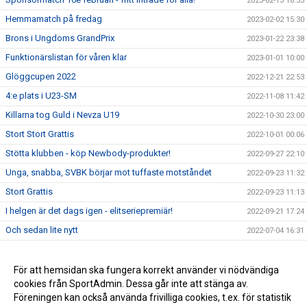
2023-02-13 18:53
Hemmamatch på fredag
2023-02-02 15:30
Brons i Ungdoms GrandPrix
2023-01-22 23:38
Funktionärslistan för våren klar
2023-01-01 10:00
Glöggcupen 2022
2022-12-21 22:53
4:e plats i U23-SM
2022-11-08 11:42
Killarna tog Guld i Nevza U19
2022-10-30 23:00
Stort Stort Grattis
2022-10-01 00:06
Stötta klubben - köp Newbody-produkter!
2022-09-27 22:10
Unga, snabba, SVBK börjar mot tuffaste motståndet
2022-09-23 11:32
Stort Grattis
2022-09-23 11:13
I helgen är det dags igen - elitseriepremiär!
2022-09-21 17:24
Och sedan lite nytt
2022-07-04 16:31
Beachmästerskap efter årsmöte och sommarfest
2022-07-02 16:33
Superkul
För att hemsidan ska fungera korrekt använder vi nödvändiga
2022-06-27 16:34
cookies från SportAdmin. Dessa går inte att stänga av.
Välkommen till Södertelge VBK!
2022-05-01 16:29
Föreningen kan också använda frivilliga cookies, t.ex. för statistik