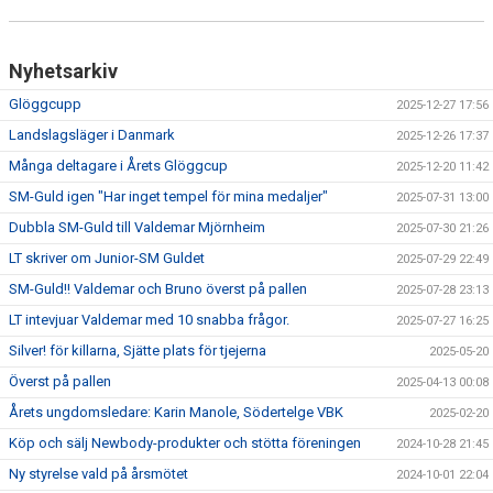
Nyhetsarkiv
Glöggcupp
2025-12-27 17:56
Landslagsläger i Danmark
2025-12-26 17:37
Många deltagare i Årets Glöggcup
2025-12-20 11:42
SM-Guld igen "Har inget tempel för mina medaljer"
2025-07-31 13:00
Dubbla SM-Guld till Valdemar Mjörnheim
2025-07-30 21:26
LT skriver om Junior-SM Guldet
2025-07-29 22:49
SM-Guld!! Valdemar och Bruno överst på pallen
2025-07-28 23:13
LT intevjuar Valdemar med 10 snabba frågor.
2025-07-27 16:25
Silver! för killarna, Sjätte plats för tjejerna
2025-05-20
Överst på pallen
2025-04-13 00:08
Årets ungdomsledare: Karin Manole, Södertelge VBK
2025-02-20
Köp och sälj Newbody-produkter och stötta föreningen
2024-10-28 21:45
Ny styrelse vald på årsmötet
2024-10-01 22:04