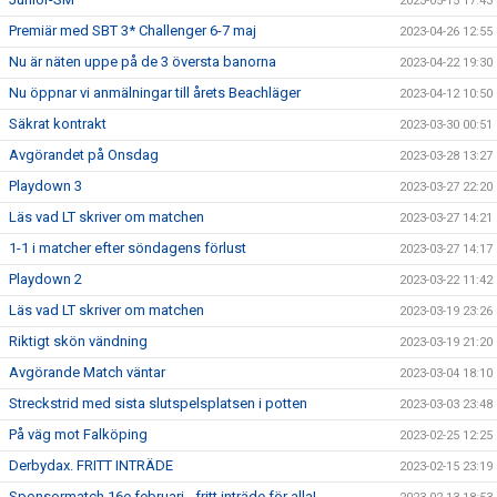
2023-05-15 17:43
Premiär med SBT 3* Challenger 6-7 maj
2023-04-26 12:55
Nu är näten uppe på de 3 översta banorna
2023-04-22 19:30
Nu öppnar vi anmälningar till årets Beachläger
2023-04-12 10:50
Säkrat kontrakt
2023-03-30 00:51
Avgörandet på Onsdag
2023-03-28 13:27
Playdown 3
2023-03-27 22:20
Läs vad LT skriver om matchen
2023-03-27 14:21
1-1 i matcher efter söndagens förlust
2023-03-27 14:17
Playdown 2
2023-03-22 11:42
Läs vad LT skriver om matchen
2023-03-19 23:26
Riktigt skön vändning
2023-03-19 21:20
Avgörande Match väntar
2023-03-04 18:10
Streckstrid med sista slutspelsplatsen i potten
2023-03-03 23:48
På väg mot Falköping
2023-02-25 12:25
Derbydax. FRITT INTRÄDE
2023-02-15 23:19
Sponsormatch 16e februari - fritt inträde för alla!