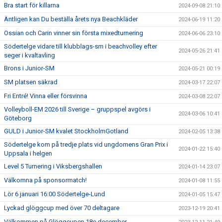
Bra start för killarna
2024-09-08 21:10
Äntligen kan Du beställa årets nya Beachkläder
2024-06-19 11:20
Ossian och Carin vinner sin första mixedturnering
2024-06-06 23:10
Södertelge vidare till klubblags-sm i beachvolley efter
2024-05-26 21:41
seger i kvaltavling
Brons i Junior-SM
2024-05-21 00:19
SM platsen säkrad
2024-03-17 22:07
Fri Entré! Vinna eller försvinna
2024-03-08 22:07
Volleyboll-EM 2026 till Sverige – gruppspel avgörs i
2024-03-06 10:41
Göteborg
GULD i Junior-SM kvalet StockholmGotland
2024-02-05 13:38
Södertelge kom på tredje plats vid ungdomens Gran Prix i
2024-01-22 15:40
Uppsala i helgen
Level 5 Turnering i Viksbergshallen
2024-01-14 23:07
Välkomna på sponsormatch!
2024-01-08 11:55
Lör 6 januari 16:00 Södertelge-Lund
2024-01-05 15:47
Lyckad glöggcup med över 70 deltagare
2023-12-19 20:41
Välkommen på Glöggcupen 18e december