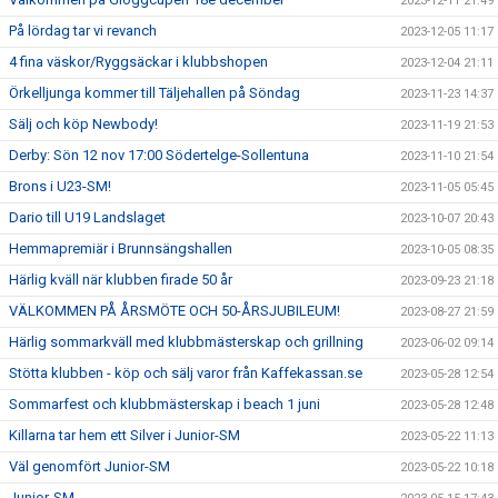
2023-12-11 21:49
På lördag tar vi revanch
2023-12-05 11:17
4 fina väskor/Ryggsäckar i klubbshopen
2023-12-04 21:11
Örkelljunga kommer till Täljehallen på Söndag
2023-11-23 14:37
Sälj och köp Newbody!
2023-11-19 21:53
Derby: Sön 12 nov 17:00 Södertelge-Sollentuna
2023-11-10 21:54
Brons i U23-SM!
2023-11-05 05:45
Dario till U19 Landslaget
2023-10-07 20:43
Hemmapremiär i Brunnsängshallen
2023-10-05 08:35
Härlig kväll när klubben firade 50 år
2023-09-23 21:18
VÄLKOMMEN PÅ ÅRSMÖTE OCH 50-ÅRSJUBILEUM!
2023-08-27 21:59
Härlig sommarkväll med klubbmästerskap och grillning
2023-06-02 09:14
Stötta klubben - köp och sälj varor från Kaffekassan.se
2023-05-28 12:54
Sommarfest och klubbmästerskap i beach 1 juni
2023-05-28 12:48
Killarna tar hem ett Silver i Junior-SM
2023-05-22 11:13
Väl genomfört Junior-SM
2023-05-22 10:18
Junior-SM