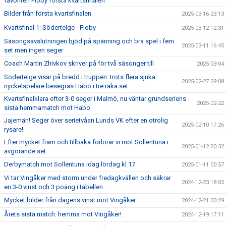
favoriten Floby första kvartsfinalen
Bilder från första kvartsfinalen
2025-03-16 23:13
Kvartsfinal 1: Södertelge - Floby
2025-03-12 12:31
Säsongsavslutningen bjöd på spänning och bra spel i fem
2025-03-11 16:45
set men ingen seger
Coach Martin Zhivkov skriver på för två säsonger till
2025-03-04
Södertelge visar på bredd i truppen: trots flera sjuka
2025-02-27 09:08
nyckelspelare besegras Habo i tre raka set
Kvartsfinalklara efter 3-0 seger i Malmö, nu väntar grundseriens
2025-02-22
sista hemmamatch mot Habo
Jajemän! Seger över serietvåan Lunds VK efter en otrolig
2025-02-10 17:26
rysare!
Efter mycket fram och tillbaka förlorar vi mot Sollentuna i
2025-01-12 20:32
avgörande set
Derbymatch mot Sollentuna idag lördag kl 17
2025-01-11 00:57
Vi tar Vingåker med storm under fredagkvällen och säkrar
2024-12-23 18:05
en 3-0 vinst och 3 poäng i tabellen.
Mycket bilder från dagens vinst mot Vingåker.
2024-12-21 00:29
Årets sista match: hemma mot Vingåker!
2024-12-19 17:11