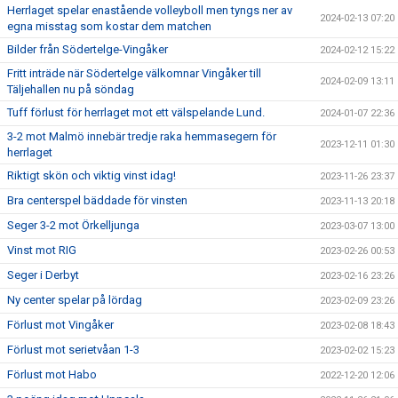
Herrlaget spelar enastående volleyboll men tyngs ner av
2024-02-13 07:20
egna misstag som kostar dem matchen
Bilder från Södertelge-Vingåker
2024-02-12 15:22
Fritt inträde när Södertelge välkomnar Vingåker till
2024-02-09 13:11
Täljehallen nu på söndag
Tuff förlust för herrlaget mot ett välspelande Lund.
2024-01-07 22:36
3-2 mot Malmö innebär tredje raka hemmasegern för
2023-12-11 01:30
herrlaget
Riktigt skön och viktig vinst idag!
2023-11-26 23:37
Bra centerspel bäddade för vinsten
2023-11-13 20:18
Seger 3-2 mot Örkelljunga
2023-03-07 13:00
Vinst mot RIG
2023-02-26 00:53
Seger i Derbyt
2023-02-16 23:26
Ny center spelar på lördag
2023-02-09 23:26
Förlust mot Vingåker
2023-02-08 18:43
Förlust mot serietvåan 1-3
2023-02-02 15:23
Förlust mot Habo
2022-12-20 12:06