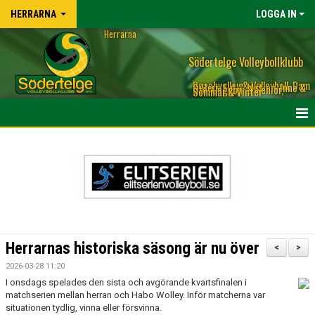
HERRARNA
LOGGA IN
Herrarna
Södertelge Volleybollklubb
Beachvolley & Volleyboll, Dam
& Herr, Elit & Motion, Inne &
Ute, Ungdom & Senior,
Sommar & Vinter
OM HERLAGET LAGET
TRUPPEN HERRLAGET & KONTAKT TILL TRÄNARE
KALENDER
NYHETER
Herrarnas historiska säsong är nu över
<
>
BILDGALLERI
2026-03-28 11:20
I onsdags spelades den sista och avgörande kvartsfinalen i
MATCHER
matchserien mellan herran och Habo Wolley. Inför matcherna var
situationen tydlig, vinna eller försvinna.