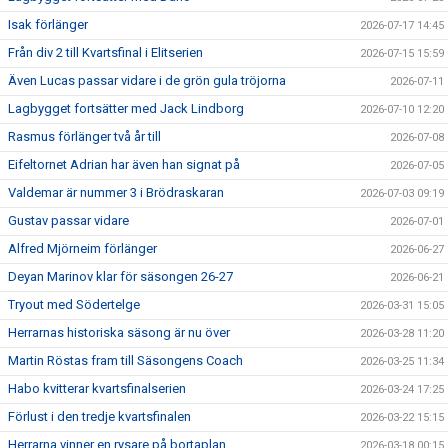
Isak förlänger
2026-07-17 14:45
Från div 2 till Kvartsfinal i Elitserien
2026-07-15 15:59
Även Lucas passar vidare i de grön gula tröjorna
2026-07-11
Lagbygget fortsätter med Jack Lindborg
2026-07-10 12:20
Rasmus förlänger två år till
2026-07-08
Eifeltornet Adrian har även han signat på
2026-07-05
Valdemar är nummer 3 i Brödraskaran
2026-07-03 09:19
Gustav passar vidare
2026-07-01
Alfred Mjörneim förlänger
2026-06-27
Deyan Marinov klar för säsongen 26-27
2026-06-21
Tryout med Södertelge
2026-03-31 15:05
Herrarnas historiska säsong är nu över
2026-03-28 11:20
Martin Röstas fram till Säsongens Coach
2026-03-25 11:34
Habo kvitterar kvartsfinalserien
2026-03-24 17:25
Förlust i den tredje kvartsfinalen
2026-03-22 15:15
Herrarna vinner en rysare på bortaplan.
2026-03-18 00:15