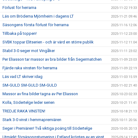
Förlust för herrarna
2025-11-22 19:33
Läs om Bröderna Mjörnheim i dagens LT
2025-11-21 09:46
Säsongens första förlust för herrarna
2025-11-16 12:06
Tillbaka på toppen!
2025-11-12 23:00
SVBK toppar Elitserien - och är värd en större publik
2025-11-12 11:04
Stabil 3-0 seger mot Vingåker
2025-11-11 23:02
Per Eliasson tar massor av bra bilder från Segermatchen
2025-11-09 23:03
Fjärde raka vinsten för herrarna
2025-11-09 22:19
Läs vad LT skriver idag
2025-11-03 15:59
SM-GULD SM-GULD SM-GULD
2025-11-02 21:40
Massor av fina bilder tagna av Per Eliasson
2025-10-23 02:33
Kolla, Södertelge leder serien
2025-10-21 11:41
TREDJE RAKA VINSTEN!
2025-10-18 21:13
Stark 3-0 vinst i hemmapremiären
2025-10-11 20:56
Seger i Premiären! Två viktiga poäng till Södertelge
2025-10-05 20:13
Utmärkt försäsongsturnering i Estland kröntes av en vinst
2025-09-14 12:49