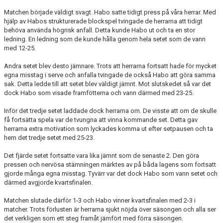
Matchen började väldigt svagt. Habo satte tidigt press på våra herrar. Med
hjälp av Habos strukturerade blockspel tvingade de herrarna att tidigt
behöva använda högrisk anfall. Detta kunde Habo ut och ta en stor
ledning. En ledning som de kunde hålla genom hela setet som de vann
med 12-25.
Andra setet blev desto jämnare. Trots att herrarna fortsatt hade för mycket
egna misstag i serve och anfalla tvingade de också Habo att göra samma
sak. Detta ledde till att setet blev väldigt jämnt. Mot slutskedet så var det
dock Habo som visade framfötterna och vann därmed med 23-25.
Inför det tredje setet laddade dock herrarna om. De visste att om de skulle
få fortsätta spela var de tvungna att vinna kommande set. Detta gav
herrarna extra motivation som lyckades komma ut efter setpausen och ta
hem det tredje setet med 25-23.
Det fjärde setet fortsatte vara lika jämnt som de senaste 2. Den göra
pressen och nervösa stämningen märktes av på båda lagens som fortsatt
gjorde många egna misstag. Tyvärr var det dock Habo som vann setet och
därmed avgjorde kvartsfinalen.
Matchen slutade därför 1-3 och Habo vinner kvartsfinalen med 2-3 i
matcher. Trots förlusten är herrarna sjukt nöjda över säsongen och alla ser
det verkligen som ett steg framåt jämfört med förra säsongen.