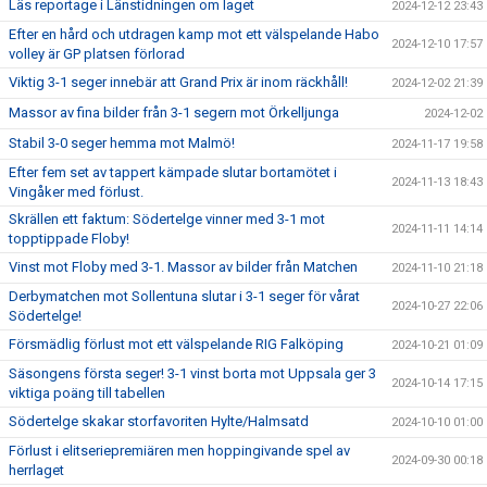
Läs reportage i Länstidningen om laget
2024-12-12 23:43
Efter en hård och utdragen kamp mot ett välspelande Habo
2024-12-10 17:57
volley är GP platsen förlorad
Viktig 3-1 seger innebär att Grand Prix är inom räckhåll!
2024-12-02 21:39
Massor av fina bilder från 3-1 segern mot Örkelljunga
2024-12-02
Stabil 3-0 seger hemma mot Malmö!
2024-11-17 19:58
Efter fem set av tappert kämpade slutar bortamötet i
2024-11-13 18:43
Vingåker med förlust.
Skrällen ett faktum: Södertelge vinner med 3-1 mot
2024-11-11 14:14
topptippade Floby!
Vinst mot Floby med 3-1. Massor av bilder från Matchen
2024-11-10 21:18
Derbymatchen mot Sollentuna slutar i 3-1 seger för vårat
2024-10-27 22:06
Södertelge!
Försmädlig förlust mot ett välspelande RIG Falköping
2024-10-21 01:09
Säsongens första seger! 3-1 vinst borta mot Uppsala ger 3
2024-10-14 17:15
viktiga poäng till tabellen
Södertelge skakar storfavoriten Hylte/Halmsatd
2024-10-10 01:00
Förlust i elitseriepremiären men hoppingivande spel av
2024-09-30 00:18
herrlaget