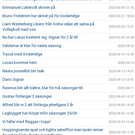
Emmanuel Lutterodt skriver på
2025-06-04 21:16
Bruno Fridström har skrivit på för Södertelge
2025-05-21 18:04
Liam Westerberg Libero från Solna väljer att satsa på
2025-05-20 13:21
Volleyboll med oss
Nu har Lukas bestämt sig. Signar för 2 år till
2025-05-09 23:38
Valdemar är klar för nästa säsong
2025-04-16
Tryout med Södertelge
2025-04-15 12:24
Lucas kommer hem
2025-04-14
Nästa pusselbit blir Isak
2025-04-13 14:07
Dario Signar
2025-04-13 13:41
Rasmus blir allt bättre, klar för två säsonger till.
2025-04-11
Gustav förlänger 2 säsonger
2025-04-09 14:57
Alfred blir nr 2 att förlänga ytterligare 2 år
2025-04-06 14:02
Lagbygget har börjat inför säsongen 25/26
2025-04-05 10:36
Vi faller med flaggan i topp!
2025-03-24 16:46
Hoppingivande spel och tighta setsiffror men tyvärr vinner
2025-03-18 11:35