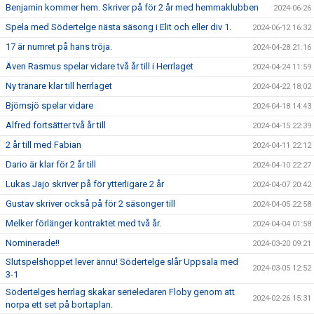
Benjamin kommer hem. Skriver på för 2 år med hemmaklubben
2024-06-26
Spela med Södertelge nästa säsong i Elit och eller div 1.
2024-06-12 16:32
17 är numret på hans tröja.
2024-04-28 21:16
Även Rasmus spelar vidare två år till i Herrlaget
2024-04-24 11:59
Ny tränare klar till herrlaget
2024-04-22 18:02
Björnsjö spelar vidare
2024-04-18 14:43
Alfred fortsätter två år till
2024-04-15 22:39
2 år till med Fabian
2024-04-11 22:12
Dario är klar för 2 år till
2024-04-10 22:27
Lukas Jajo skriver på för ytterligare 2 år
2024-04-07 20:42
Gustav skriver också på för 2 säsonger till
2024-04-05 22:58
Melker förlänger kontraktet med två år.
2024-04-04 01:58
Nominerade!!
2024-03-20 09:21
Slutspelshoppet lever ännu! Södertelge slår Uppsala med
2024-03-05 12:52
3-1
Södertelges herrlag skakar serieledaren Floby genom att
2024-02-26 15:31
norpa ett set på bortaplan.