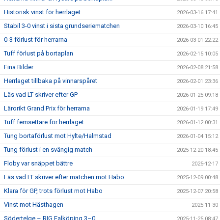
Historisk vinst för herrlaget
2026-03-16 17:41
Stabil 3-0 vinst i sista grundseriematchen
2026-03-10 16:45
0-3 förlust för herrarna
2026-03-01 22:22
Tuff förlust på bortaplan
2026-02-15 10:05
Fina Bilder
2026-02-08 21:58
Herrlaget tillbaka på vinnarspåret
2026-02-01 23:36
Läs vad LT skriver efter GP
2026-01-25 09:18
Lärorikt Grand Prix för herrarna
2026-01-19 17:49
Tuff femsettare för herrlaget
2026-01-12 00:31
Tung bortaförlust mot Hylte/Halmstad
2026-01-04 15:12
Tung förlust i en svängig match
2025-12-20 18:45
Floby var snäppet bättre
2025-12-17
Läs vad LT skriver efter matchen mot Habo
2025-12-09 00:48
Klara för GP, trots förlust mot Habo
2025-12-07 20:58
Vinst mot Hästhagen
2025-11-30
Södertelge – RIG Falköping 3–0
2025-11-25 08:47