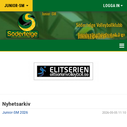
JUNIOR-SM
LOGGA IN
Junior-SM
Södertelge Volleybollklubb
Beachvolley & Volleyboll, Dam
& Herr, Elit & Motion, Inne &
Ute, Ungdom & Senior,
Sommar & Vinter
HEM
NYHETER
DOKUMENT
BILDGALLERI
Nyhetsarkiv
KONTAKT
Junior-SM 2026
2026-05-05 11:10