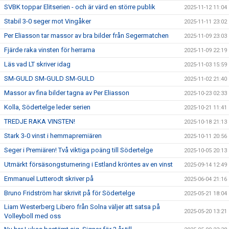
SVBK toppar Elitserien - och är värd en större publik
2025-11-12 11:04
Stabil 3-0 seger mot Vingåker
2025-11-11 23:02
Per Eliasson tar massor av bra bilder från Segermatchen
2025-11-09 23:03
Fjärde raka vinsten för herrarna
2025-11-09 22:19
Läs vad LT skriver idag
2025-11-03 15:59
SM-GULD SM-GULD SM-GULD
2025-11-02 21:40
Massor av fina bilder tagna av Per Eliasson
2025-10-23 02:33
Kolla, Södertelge leder serien
2025-10-21 11:41
TREDJE RAKA VINSTEN!
2025-10-18 21:13
Stark 3-0 vinst i hemmapremiären
2025-10-11 20:56
Seger i Premiären! Två viktiga poäng till Södertelge
2025-10-05 20:13
Utmärkt försäsongsturnering i Estland kröntes av en vinst
2025-09-14 12:49
Emmanuel Lutterodt skriver på
2025-06-04 21:16
Bruno Fridström har skrivit på för Södertelge
2025-05-21 18:04
Liam Westerberg Libero från Solna väljer att satsa på
2025-05-20 13:21
Volleyboll med oss