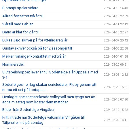
2024-04-22 18:02
Björnsjö spelar vidare
2024-04-18 14:43
Alfred fortsätter två år till
2024-04-15 22:39
2 år till med Fabian
2024-04-11 22:12
Dario är klar för 2 år till
2024-04-10 22:27
Lukas Jajo skriver på för ytterligare 2 år
2024-04-07 20:42
Gustav skriver också på för 2 säsonger till
2024-04-05 22:58
Melker förlänger kontraktet med två år.
2024-04-04 01:58
Nominerade!!
2024-03-20 09:21
Slutspelshoppet lever ännu! Södertelge slår Uppsala med
2024-03-05 12:52
3-1
Södertelges herrlag skakar serieledaren Floby genom att
2024-02-26 15:31
norpa ett set på bortaplan.
Herrlaget spelar enastående volleyboll men tyngs ner av
2024-02-13 07:20
egna misstag som kostar dem matchen
Bilder från Södertelge-Vingåker
2024-02-12 15:22
Fritt inträde när Södertelge välkomnar Vingåker till
2024-02-09 13:11
Täljehallen nu på söndag