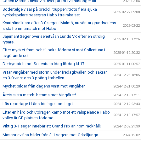
Coach Martin Zhivkov skriver på för två säsonger till
2025-03-04
Södertelge visar på bredd i truppen: trots flera sjuka
2025-02-27 09:08
nyckelspelare besegras Habo i tre raka set
Kvartsfinalklara efter 3-0 seger i Malmö, nu väntar grundseriens
2025-02-22
sista hemmamatch mot Habo
Jajemän! Seger över serietvåan Lunds VK efter en otrolig
2025-02-10 17:26
rysare!
Efter mycket fram och tillbaka förlorar vi mot Sollentuna i
2025-01-12 20:32
avgörande set
Derbymatch mot Sollentuna idag lördag kl 17
2025-01-11 00:57
Vi tar Vingåker med storm under fredagkvällen och säkrar
2024-12-23 18:05
en 3-0 vinst och 3 poäng i tabellen.
Mycket bilder från dagens vinst mot Vingåker.
2024-12-21 00:29
Årets sista match: hemma mot Vingåker!
2024-12-19 17:11
Läs reportage i Länstidningen om laget
2024-12-12 23:43
Efter en hård och utdragen kamp mot ett välspelande Habo
2024-12-10 17:57
volley är GP platsen förlorad
Viktig 3-1 seger innebär att Grand Prix är inom räckhåll!
2024-12-02 21:39
Massor av fina bilder från 3-1 segern mot Örkelljunga
2024-12-02