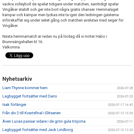
vackra volleyboll de spelat tidigare under matchen, samtidigt spelar
Vingåker stabilt och ger inte bort några gratis chanser. Hemmalaget
kämpar och kämpar men lyckas inte ta igen den ledningen gästerna
införskaffat sig under setet gång och matchen avslutas med seger för
Vingåker.
Nästa hemmamatch är redan nu på lördag då vi möter Habo i
Brunnsängshallen kl 16.
Välkomna
Nyhetsarkiv
Liam Thynne kommer hem
2026-07-28
Lagbygget fortsätter med Dario
2026-07-23
Isak förlänger
2026-07-17 14:45
Från div 2 till Kvartsfinal i Elitserien
2026-07-15 15:59
Även Lucas passar vidare i de grön gula tröjorna
2026-07-11
Lagbygget fortsätter med Jack Lindborg
2026-07-10 12:20