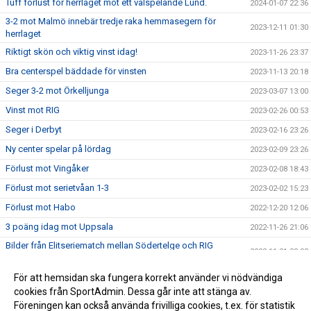
Tuff förlust för herrlaget mot ett välspelande Lund.
2024-01-07 22:36
3-2 mot Malmö innebär tredje raka hemmasegern för
2023-12-11 01:30
herrlaget
Riktigt skön och viktig vinst idag!
2023-11-26 23:37
Bra centerspel bäddade för vinsten
2023-11-13 20:18
Seger 3-2 mot Örkelljunga
2023-03-07 13:00
Vinst mot RIG
2023-02-26 00:53
Seger i Derbyt
2023-02-16 23:26
Ny center spelar på lördag
2023-02-09 23:26
Förlust mot Vingåker
2023-02-08 18:43
Förlust mot serietvåan 1-3
2023-02-02 15:23
Förlust mot Habo
2022-12-20 12:06
3 poäng idag mot Uppsala
2022-11-26 21:06
Bilder från Elitseriematch mellan Södertelge och RIG
2022-11-21 23:03
Falköping
Seger mot RIG Falköping med 3-1
För att hemsidan ska fungera korrekt använder vi nödvändiga
2022-11-21 22:40
cookies från SportAdmin. Dessa går inte att stänga av.
Första vinsten!
2022-10-10 23:19
Föreningen kan också använda frivilliga cookies, t.ex. för statistik