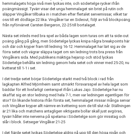
hemmalagets höga nivå men lyckas inte, och södertelge rycker ifrån
poängmässigt. Tyvärr visar det unga hemmalaget sin brist på rutin och
släpper Vingåker tillbaka in i matchen efter flertalet servemissar, vilket tar
oss till ett dödläge 22 lika. Vingåker tar en Sideout, följt av två blockpoäng
från nyförvärvet Carsten Bergeron, 22-25 till bortalaget.
Nästa set inleds med bra spel av båda lagen som turas om att ta side-out
poäng gång på gång, men Södertelge lyckas knipa några breakpoints här
och där och kryper fram till ledning 16-12. Hemmalaget har lärt sig av de
förra setet och vägrar släppa taget om sin ledning trots bra press från
Vingåkers sida. Med publikens mäktiga hejarop och stöd lyckas
Södertelge behålla sin ledning genom hela setet och vinner med 25-20, nu
kvitterat till 1-1 i set.
I det tredje setet börjar Södertelge starkt med två block i rad från
lagkapten Alfred Mjörnheim samt utmärkt försvarsspel av hela laget som
bäddar för ett livsfarligt centerspel ifrån Lukas Jajo. Södertelge har nu
skaffat sig en stor ledning med hela 7-1, men var ledningen egentligen för
stor? En likande historia ifrån första set, hemmalaget missar många servar
och Vingåker kryper allt närmre en kvittering som de till slut når. Ställningen
är 21 lika och matchens antagligen viktigaste bollar skall just avgöras,
tyvärr håller inte nerverna på spelarna i Södertelge som gör misstag och
slår i block. Setseger Vingåker 21-25
I det fjärde setet lyckas Södertelge aldrig nå upp till den höga nivån och