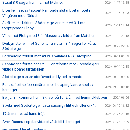
Stabil 3-0 seger hemma mot Malmö!
2024-11-17 19:58
Efter fem set av tappert kämpade slutar bortamötet i
2024-11-13 18:43
Vingåker med förlust.
Skrällen ett faktum: Södertelge vinner med 3-1 mot
2024-11-11 14:14
topptippade Floby!
Vinst mot Floby med 3-1. Massor av bilder från Matchen
2024-11-10 21:18
Derbymatchen mot Sollentuna slutar i 3-1 seger för vårat
2024-10-27 22:06
Södertelge!
Försmädlig förlust mot ett välspelande RIG Falköping
2024-10-21 01:09
Säsongens första seger! 3-1 vinst borta mot Uppsala ger 3
2024-10-14 17:15
viktiga poäng till tabellen
Södertelge skakar storfavoriten Hylte/Halmsatd
2024-10-10 01:00
Förlust i elitseriepremiären men hoppingivande spel av
2024-09-30 00:18
herrlaget
Benjamin kommer hem. Skriver på för 2 år med hemmaklubben
2024-06-26
Spela med Södertelge nästa säsong i Elit och eller div 1.
2024-06-12 16:32
17 är numret på hans tröja.
2024-04-28 21:16
Även Rasmus spelar vidare två år till i Herrlaget
2024-04-24 11:59
Ny tränare klar till herrlaget