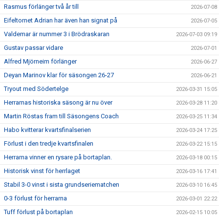
Rasmus förlänger två år till
2026-07-08
Eifeltornet Adrian har även han signat på
2026-07-05
Valdemar är nummer 3 i Brödraskaran
2026-07-03 09:19
Gustav passar vidare
2026-07-01
Alfred Mjörneim förlänger
2026-06-27
Deyan Marinov klar för säsongen 26-27
2026-06-21
Tryout med Södertelge
2026-03-31 15:05
Herrarnas historiska säsong är nu över
2026-03-28 11:20
Martin Röstas fram till Säsongens Coach
2026-03-25 11:34
Habo kvitterar kvartsfinalserien
2026-03-24 17:25
Förlust i den tredje kvartsfinalen
2026-03-22 15:15
Herrarna vinner en rysare på bortaplan.
2026-03-18 00:15
Historisk vinst för herrlaget
2026-03-16 17:41
Stabil 3-0 vinst i sista grundseriematchen
2026-03-10 16:45
0-3 förlust för herrarna
2026-03-01 22:22
Tuff förlust på bortaplan
2026-02-15 10:05