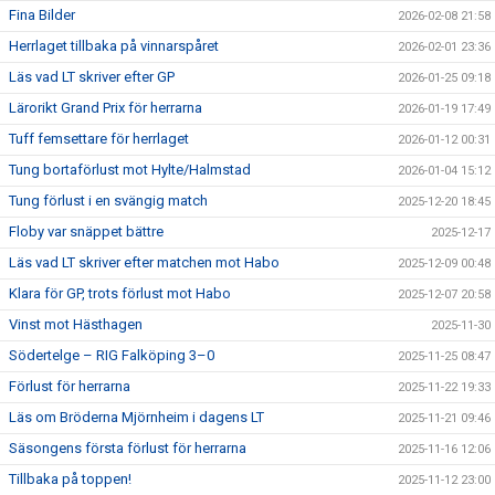
Fina Bilder
2026-02-08 21:58
Herrlaget tillbaka på vinnarspåret
2026-02-01 23:36
Läs vad LT skriver efter GP
2026-01-25 09:18
Lärorikt Grand Prix för herrarna
2026-01-19 17:49
Tuff femsettare för herrlaget
2026-01-12 00:31
Tung bortaförlust mot Hylte/Halmstad
2026-01-04 15:12
Tung förlust i en svängig match
2025-12-20 18:45
Floby var snäppet bättre
2025-12-17
Läs vad LT skriver efter matchen mot Habo
2025-12-09 00:48
Klara för GP, trots förlust mot Habo
2025-12-07 20:58
Vinst mot Hästhagen
2025-11-30
Södertelge – RIG Falköping 3–0
2025-11-25 08:47
Förlust för herrarna
2025-11-22 19:33
Läs om Bröderna Mjörnheim i dagens LT
2025-11-21 09:46
Säsongens första förlust för herrarna
2025-11-16 12:06
Tillbaka på toppen!
2025-11-12 23:00