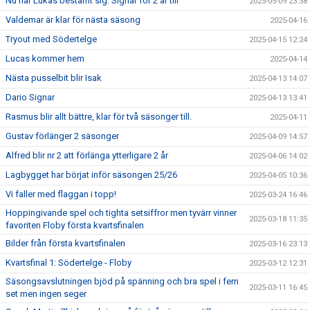
Nu har Lukas bestämt sig. Signar för 2 år till
2025-05-09 23:38
Valdemar är klar för nästa säsong
2025-04-16
Tryout med Södertelge
2025-04-15 12:24
Lucas kommer hem
2025-04-14
Nästa pusselbit blir Isak
2025-04-13 14:07
Dario Signar
2025-04-13 13:41
Rasmus blir allt bättre, klar för två säsonger till.
2025-04-11
Gustav förlänger 2 säsonger
2025-04-09 14:57
Alfred blir nr 2 att förlänga ytterligare 2 år
2025-04-06 14:02
Lagbygget har börjat inför säsongen 25/26
2025-04-05 10:36
Vi faller med flaggan i topp!
2025-03-24 16:46
Hoppingivande spel och tighta setsiffror men tyvärr vinner
2025-03-18 11:35
favoriten Floby första kvartsfinalen
Bilder från första kvartsfinalen
2025-03-16 23:13
Kvartsfinal 1: Södertelge - Floby
2025-03-12 12:31
Säsongsavslutningen bjöd på spänning och bra spel i fem
2025-03-11 16:45
set men ingen seger