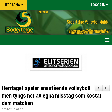
HERRARNA
LOGGA IN
Herrarna
Södertelge Volleybollklubb
Beachvolley & Volleyboll, Dam
& Herr, Elit & Motion, Inne &
Ute, Ungdom & Senior,
Sommar & Vinter
OM HERLAGET LAGET
TRUPPEN HERRLAGET & KONTAKT TILL TRÄNARE
KALENDER
NYHETER
Herrlaget spelar enastående volleyboll
<
>
BILDGALLERI
men tyngs ner av egna misstag som kostar
dem matchen
MATCHER
2024-02-13 07:20