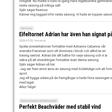
rörlighet. Nu måste vi bara få igång hans regelbundna gymmand
nästa säsong på många sätt.
Själv säger Rasmus:
Känner mig taggad inför nästa säsong. Vi hade en toppen säsong 
Herrarna
Eifeltornet Adrian har även han signat p
2026-07-05, Herrarna
Spelar presentationen fortsätter med Adrianne Cabanne, vår
svenske Fransman som vill dominera i block och alltid tar en
träning seriöst. Adrian blir allt bättre för varje säsong och vi är
säkra på att utvecklingen fortsätter även denna säsong.
Själv säger Adrian så här:
-Jag ser fram emot ännu en säsong med Södertelge och att fortsä
sport.
Jag vill bygga vidare på de framgångar vi hade förra säsongen o
med laget.
Allez Telge!
Beachvolleyboll på Mälarbadet
Perfekt Beachväder med stabil vind