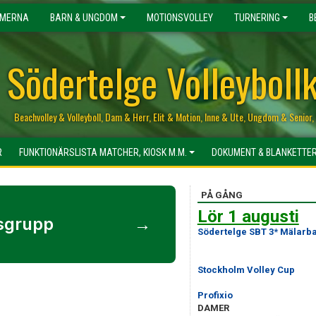
MERNA
BARN & UNGDOM
MOTIONSVOLLEY
TURNERING
B
Södertelge Volleyboll
Beachvolley & Volleyboll, Dam & Herr, Elit & Motion, Inne & Ute, Ungdom & Senio
R
FUNKTIONÄRSLISTA MATCHER, KIOSK M.M.
DOKUMENT & BLANKETTE
PÅ GÅNG
Lör 1 augusti
gsgrupp
→
Södertelge SBT 3* Mälarb
Stockholm Volley Cup
Profixio
DAMER