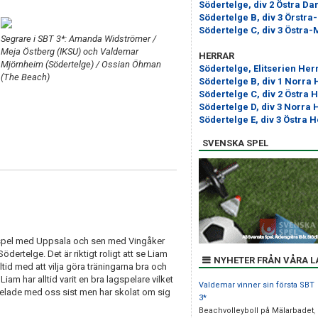
Södertelge, div 2 Östra D
Södertelge B, div 3 Örstr
Södertelge C, div 3 Östra-
Segrare i SBT 3*: Amanda Widströmer /
Meja Östberg (IKSU) och Valdemar
HERRAR
Mjörnheim (Södertelge) / Ossian Öhman
Södertelge, Elitserien Her
(The Beach)
Södertelge B, div 1 Norra 
Södertelge C, div 2 Östra 
Södertelge D, div 3 Norra 
Södertelge E, div 3 Östra 
SVENSKA SPEL
litspel med Uppsala och sen med Vingåker
Södertelge. Det är riktigt roligt att se Liam
NYHETER FRÅN VÅRA L
ltid med att vilja göra träningarna bra och
Liam har alltid varit en bra lagspelare vilket
Valdemar vinner sin första SBT
 spelade med oss sist men har skolat om sig
3*
Beachvolleyboll på Mälarbadet
,