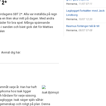
 2*
Herrarna
,
11/07 07-11
Lagbygget fortsätter med Jack
lördagens SBT 2*. Alla var inställda på regn
Lindborg
a en liten skur mitt på dagen. Med andra
Herrarna
,
10/07 12:20
 väder för bra spel. Många spännande
Rasmus förlänger två år till
i sanden och bäst gick det för Mattias
Herrarna
,
08/07 07-08
alen
. Anmäl dig här:
rammåt varje år. Han har haft
yrkorna hos Isak ligger
Isak Björnsjö
ch hårdare för varje säsong.
 lagbygge. Isak säger själv såhär:
ra gemenskap och roligt på plan. Denna