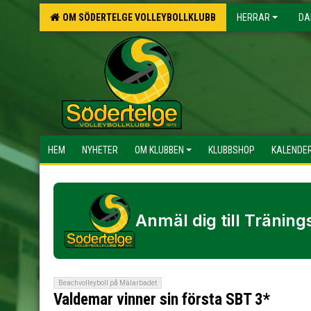
OM SÖDERTELGE VOLLEYBOLLKLUBB
HERRAR
DA
HEM
NYHETER
OM KLUBBEN
KLUBBSHOP
KALENDE
Anmäl dig till Tränin
Beachvolleyboll på Mälarbadet
Valdemar vinner sin första SBT 3*