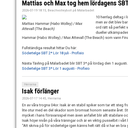
Mattias och Max tog hem lördagens SBT
2026-07-19 18:15, Beachvolleyboll på Mälarbadet
10 herrlag deltag i 
men av det blev bar
Mattias Hammar (Habo Wolley) / Max
ord rätt så perfekt
Attevall (The Beach)
dueller utkämpades 
Hammar (Habo Wolley) / Max Attevall (The Beach) som vann Fin
Fullständiga resultat hittar Du här:
Södertelge SBT 2* Lör 18 juli - Profixio
Nästa Tävling på Mälarbadet blir SBT 3* på lördag den 1 augusti
Södertelge SBT 3* Lör 1 augusti - Profixio
Herrarna
Isak förlänger
2026-07-17 14:45, Herrarna
En av våra trogna 04or. Isak är en stabil spiker som tar ett steg f
lite otur med en del skador som bromsat honom senaste året. St
mycket i hans försvarsspel men även anfallet blir allt stabilare o
Isak höjer nivån på våra träningar och är en viktig pusselbit i vårt
"Att skriva på för södertelge igen känns helt rätt då vi har en b