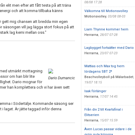
08/08 17:28
n elit men efter att fått testa på att träna
energi och att komma tillbaka känns
Välkomna till Motionsvolley
Motionsvolley
,
03/08 08-03
 har gett mig chansen att bredda min egen
r säsongen vill jag lägga stort fokus på att
Liam Thynne kommer hem
stark lag kemi mellan oss."
Herrarna
,
28/07 07-28
Lagbygget fortsätter med Dario
Herrarna
,
23/07 07-23
Mattias och Max tog hem
en med utmärkt mottagning
lördagens SBT 2*
ssor om han blir lite
Beachvolleyboll på Mälarbadet
,
Dario Dumancic
llighet. Dario mognar för
19/07 18:15
ommer han komplettera och vi har även sett
Isak förlänger
Herrarna
,
17/07 14:45
g hemma i Södertälje. Kommande säsong ser
i laget. Är jätte taggad inför denna
Från div 2 till Kvartsfinal i
Elitserien
Herrarna
,
15/07 15:59
Även Lucas passar vidare i de
grön gula tröjorna