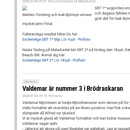
2026-07-04 23:21, Beachvolleyboll på Mälarbadet
SBT 1* avgjordes und
och dagens fylldes 
Mattias Forsberg och Isak Björnsjö vinnare
gick det för Isak Bj
mycket jämn Final.
Fullständiga resultat hittar Du här:
Södertelge SBT 1* 60p Lör 4 juli - Profixio
Nästa Tävling på Mälarbadet blir SBT 2* på lördag den 18 juli. Det
Beach-SM. Anmäl dig här:
Södertelge SBT 2* Lör 18 juli - Profixio
Herrarna
Valdemar är nummer 3 i Brödraskaran
2026-07-03 09:19, Herrarna
Valdemar Mjörnheim är tredje Mjörnheimaren som skriver på för y
Valle fortsätter att utvecklas på sin libero position. Han fick ock
slutspelet då Alfred var skadad.
Vi är mycket glada att Valdemar fortsätter och han bidrar massor 
Valdemar säger själv:
- Jätte kul att skriva på igen! Beslutet var självklart. Jag är tagga