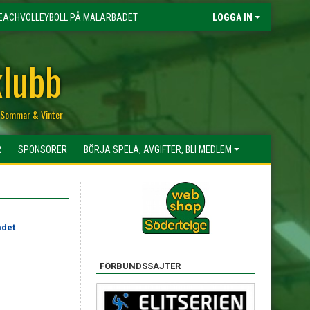
EACHVOLLEYBOLL PÅ MÄLARBADET
LOGGA IN
klubb
r, Sommar & Vinter
R
SPONSORER
BÖRJA SPELA, AVGIFTER, BLI MEDLEM
adet
FÖRBUNDSSAJTER