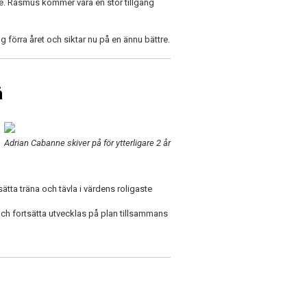
e. Rasmus kommer vara en stor tillgång
förra året och siktar nu på en ännu bättre.
å
Adrian Cabanne skiver på för ytterligare 2 år
tta träna och tävla i värdens roligaste
ch fortsätta utvecklas på plan tillsammans