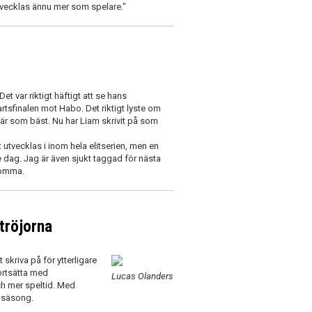
vecklas ännu mer som spelare."
et var riktigt häftigt att se hans
vartsfinalen mot Habo. Det riktigt lyste om
n är som bäst. Nu har Liam skrivit på som
t utvecklas i inom hela elitserien, men en
je dag. Jag är även sjukt taggad för nästa
 komma.
 tröjorna
 skriva på för ytterligare
ortsätta med
Lucas Olanders
ch mer speltid. Med
e säsong.