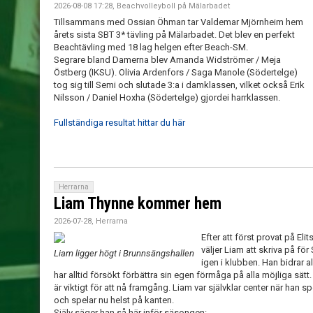
2026-08-08 17:28, Beachvolleyboll på Mälarbadet
Tillsammans med Ossian Öhman tar Valdemar Mjörnheim hem
årets sista SBT 3* tävling på Mälarbadet. Det blev en perfekt
Beachtävling med 18 lag helgen efter Beach-SM.
Segrare bland Damerna blev Amanda Widströmer / Meja
Östberg (IKSU). Olivia Ardenfors / Saga Manole (Södertelge)
tog sig till Semi och slutade 3:a i damklassen, vilket också Erik
Nilsson / Daniel Hoxha (Södertelge) gjordei harrklassen.
Fullständiga resultat hittar du här
Herrarna
Liam Thynne kommer hem
2026-07-28, Herrarna
Efter att först provat på E
väljer Liam att skriva på för 
Liam ligger högt i Brunnsängshallen
igen i klubben. Han bidrar al
har alltid försökt förbättra sin egen förmåga på alla möjliga sätt. 
är viktigt för att nå framgång. Liam var självklar center när han
och spelar nu helst på kanten.
Själv säger han så här inför säsongen: