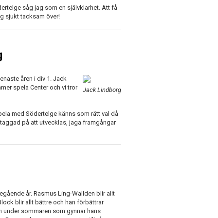
ertelge såg jag som en självklarhet. Att få
ag sjukt tacksam över!
g
enaste åren i div 1. Jack
mmer spela Center och vi tror
Jack Lindborg
t spela med Södertelge känns som rätt val då
 taggad på att utvecklas, jaga framgångar
regående år. Rasmus Ling-Wallden blir allt
lock blir allt bättre och han förbättrar
each under sommaren som gynnar hans