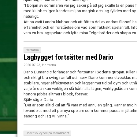
"I början av sommaren var jag säker på att jag skulle ta en paus frå
med klubben igen kändes miljön magisk och jag fylldes med ny 
naturligt.
Att ha varit i andra klubbar och att fått ta del av andras filosofi
erfarenhet och en förståelse om vad som faktiskt spelar roll. Infö
vara en bra lagspelare och lyfta mina Telge bröder och skapa en 
Herrarna
Lagbygget fortsätter med Dario
2026-07-23, Herrarna
Dario Dumancic förlänger och fortsätter i Södertelgtröjan. Kill
och riktigt bra sving i anfall och serv. Dario kommer utvecklas ma
stabilare, höjer effektiviteten och lägger mer tid på gym och uthå
varje år och kan verkligen slå hårt i alla lägen, verktygslådan k
honom jobba alltmer i block, försvar.
Själv säger Dario:
"Det är som alltid kul att få vara med ännu en gång. Känner mi
lovande ut med ett par nya spelare som kommer passa in jättefint 
säsong och jag vill vinna!"
Beachvolleyboll på Mälarbadet