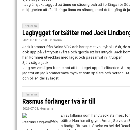
- Jag är sjukt taggad på ännu en säsong och att förlänga för Söd
möjligheten att få tillbringa ännu en säsong med detta gäng är j
Herrarna
Lagbygget fortsätter med Jack Lindbor
2026-07-10 12:20, Herrarna
Jack kommer från Solna VBK och har spelat volleyboll i 6 år, de s
dök upp på vår tryout i våras och gjorde ett bra intryck. Jack ko
han kommer utvecklas med laget och passar väl in i truppen.
Själv säger jack:
-Jag ser verkligen fram emot att ta steget upp till elitserien. At
jag tror att jag kommer växa mycket som spelare och person. Är
och bli en del av laget
Herrarna
Rasmus förlänger två år till
2026-07-08, Herrarna
En av killarna som har utvecklats mest fö
bättre. Han har ett grymt Anfall, Serv och B
Rasmus Ling-Walldén
ständigt försvaret. Spelar en hel del B