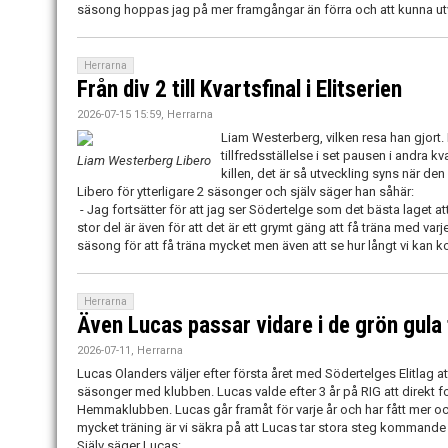
säsong hoppas jag på mer framgångar än förra och att kunna ut
Herrarna
Från div 2 till Kvartsfinal i Elitserien
2026-07-15 15:59, Herrarna
Liam Westerberg, vilken resa han gjort. D
tillfredsställelse i set pausen i andra k
Liam Westerberg Libero
killen, det är så utveckling syns när de
Libero för ytterligare 2 säsonger och själv säger han såhär:
- Jag fortsätter för att jag ser Södertelge som det bästa laget at
stor del är även för att det är ett grymt gäng att få träna med var
säsong för att få träna mycket men även att se hur långt vi kan
Herrarna
Även Lucas passar vidare i de grön gula
2026-07-11, Herrarna
Lucas Olanders väljer efter första året med Södertelges Elitlag att
säsonger med klubben. Lucas valde efter 3 år på RIG att direkt f
Hemmaklubben. Lucas går framåt för varje år och har fått mer o
mycket träning är vi säkra på att Lucas tar stora steg kommand
Själv säger Lucas: