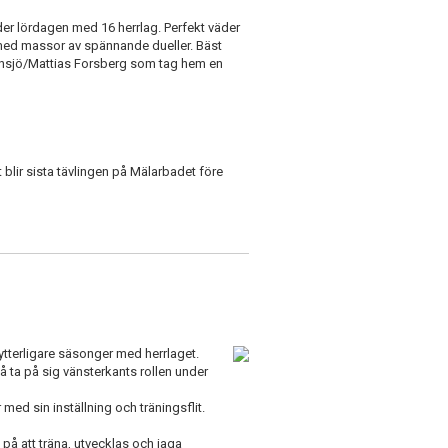
er lördagen med 16 herrlag. Perfekt väder
med massor av spännande dueller. Bäst
örnsjö/Mattias Forsberg som tag hem en
 blir sista tävlingen på Mälarbadet före
tterligare säsonger med herrlaget.
så ta på sig vänsterkants rollen under
med sin inställning och träningsflit.
d på att träna, utvecklas och jaga