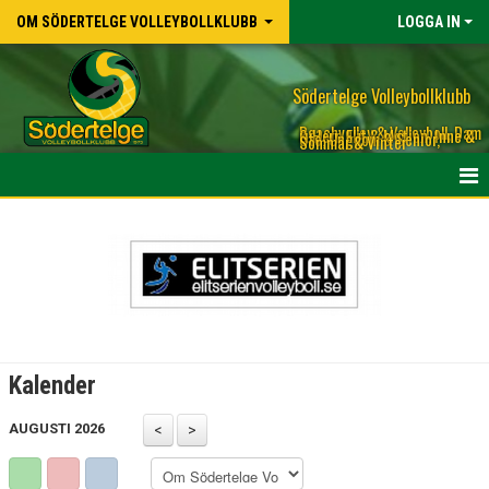
OM SÖDERTELGE VOLLEYBOLLKLUBB
LOGGA IN
Södertelge Volleybollklubb
Beachvolley & Volleyboll, Dam
& Herr, Elit & Motion, Inne &
Ute, Ungdom & Senior,
Sommar & Vinter
HEM
NYHETER
OM KLUBBEN
KLUBBSHOP
Kalender
KALENDER
AUGUSTI 2026
FUNKTIONÄRSLISTA MATCHER, KIOSK M.M.