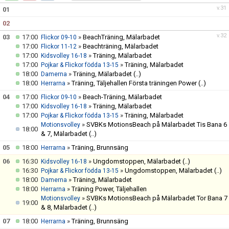
DOKUMENT & BLANKETTER
v.31
01
02
SPONSORER
v.32
03
17:00
»
BeachTräning, Mälarbadet
Flickor 09-10
17:00
»
Beachträning, Mälarbadet
Flickor 11-12
BÖRJA SPELA, AVGIFTER, BLI MEDLEM
17:00
»
Träning, Mälarbadet
Kidsvolley 16-18
17:00
»
Träning, Mälarbadet
Pojkar & Flickor födda 13-15
18:00
»
Träning, Mälarbadet
(..)
Damerna
18:00
»
Träning, Täljehallen Första träningen Power
(..)
Herrarna
04
17:00
»
Beach-Träning, Mälarbadet
Flickor 09-10
17:00
»
Träning, Mälarbadet
Kidsvolley 16-18
17:00
»
Träning, Mälarbadet
Pojkar & Flickor födda 13-15
»
SVBKs MotionsBeach på Mälarbadet Tis Bana 6
Motionsvolley
18:00
& 7, Mälarbadet
(..)
05
18:00
»
Träning, Brunnsäng
Herrarna
06
16:30
»
Ungdomstoppen, Mälarbadet
(..)
Kidsvolley 16-18
16:30
»
Ungdomstoppen, Mälarbadet
(..)
Pojkar & Flickor födda 13-15
18:00
»
Träning, Mälarbadet
Damerna
18:00
»
Träning Power, Täljehallen
Herrarna
»
SVBKs MotionsBeach på Mälarbadet Tor Bana 7
Motionsvolley
19:00
& 8, Mälarbadet
(..)
07
18:00
»
Träning, Brunnsäng
Herrarna