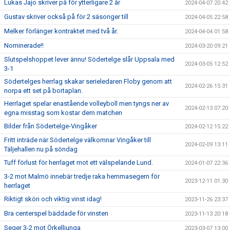
Lukas Jajo skriver på för ytterligare 2 år
2024-04-07 20:42
Gustav skriver också på för 2 säsonger till
2024-04-05 22:58
Melker förlänger kontraktet med två år.
2024-04-04 01:58
Nominerade!!
2024-03-20 09:21
Slutspelshoppet lever ännu! Södertelge slår Uppsala med
2024-03-05 12:52
3-1
Södertelges herrlag skakar serieledaren Floby genom att
2024-02-26 15:31
norpa ett set på bortaplan.
Herrlaget spelar enastående volleyboll men tyngs ner av
2024-02-13 07:20
egna misstag som kostar dem matchen
Bilder från Södertelge-Vingåker
2024-02-12 15:22
Fritt inträde när Södertelge välkomnar Vingåker till
2024-02-09 13:11
Täljehallen nu på söndag
Tuff förlust för herrlaget mot ett välspelande Lund.
2024-01-07 22:36
3-2 mot Malmö innebär tredje raka hemmasegern för
2023-12-11 01:30
herrlaget
Riktigt skön och viktig vinst idag!
2023-11-26 23:37
Bra centerspel bäddade för vinsten
2023-11-13 20:18
Seger 3-2 mot Örkelljunga
2023-03-07 13:00