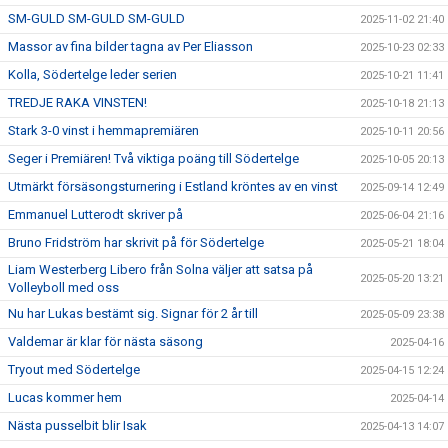
SM-GULD SM-GULD SM-GULD
2025-11-02 21:40
Massor av fina bilder tagna av Per Eliasson
2025-10-23 02:33
Kolla, Södertelge leder serien
2025-10-21 11:41
TREDJE RAKA VINSTEN!
2025-10-18 21:13
Stark 3-0 vinst i hemmapremiären
2025-10-11 20:56
Seger i Premiären! Två viktiga poäng till Södertelge
2025-10-05 20:13
Utmärkt försäsongsturnering i Estland kröntes av en vinst
2025-09-14 12:49
Emmanuel Lutterodt skriver på
2025-06-04 21:16
Bruno Fridström har skrivit på för Södertelge
2025-05-21 18:04
Liam Westerberg Libero från Solna väljer att satsa på
2025-05-20 13:21
Volleyboll med oss
Nu har Lukas bestämt sig. Signar för 2 år till
2025-05-09 23:38
Valdemar är klar för nästa säsong
2025-04-16
Tryout med Södertelge
2025-04-15 12:24
Lucas kommer hem
2025-04-14
Nästa pusselbit blir Isak
2025-04-13 14:07