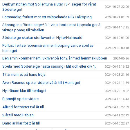
Derbymatchen mot Sollentuna slutar i 3-1 seger för vårat
2024-10-27 22:06
Södertelge!
Försmädlig förlust mot ett välspelande RIG Falköping
2024-10-21 01:09
Säsongens första seger! 3-1 vinst borta mot Uppsala ger 3
2024-10-14 17:15
viktiga poäng till tabellen
Södertelge skakar storfavoriten Hylte/Halmsatd
2024-10-10 01:00
Förlust i elitseriepremiären men hoppingivande spel av
2024-09-30 00:18
herrlaget
Benjamin kommer hem. Skriver på för 2 år med hemmaklubben
2024-06-26
Spela med Södertelge nästa säsong i Elit och eller div 1.
2024-06-12 16:32
17 är numret på hans tröja.
2024-04-28 21:16
Även Rasmus spelar vidare två år till i Herrlaget
2024-04-24 11:59
Ny tränare klar till herrlaget
2024-04-22 18:02
Björnsjö spelar vidare
2024-04-18 14:43
Alfred fortsätter två år till
2024-04-15 22:39
2 år till med Fabian
2024-04-11 22:12
Dario är klar för 2 år till
2024-04-10 22:27