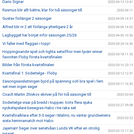
Dario Signar
2025-04-13 13:41
Rasmus blir allt bättre, klar för två säsonger till.
2025-04-11
Gustav förlänger 2 säsonger
2025-04-09 14:57
Alfred blir nr 2 att förlänga ytterligare 2 år
2025-04-06 14:02
Lagbygget har börjat inför säsongen 25/26
2025-04-05 10:36
Vi faller med flaggan i topp!
2025-03-24 16:46
Hoppingivande spel och tighta setsiffror men tyvärr vinner
2025-03-18 11:35
favoriten Floby första kvartsfinalen
Bilder från första kvartsfinalen
2025-03-16 23:13
Kvartsfinal 1: Södertelge - Floby
2025-03-12 12:31
Säsongsavslutningen bjöd på spänning och bra spel i fem
2025-03-11 16:45
set men ingen seger
Coach Martin Zhivkov skriver på för två säsonger till
2025-03-04
Södertelge visar på bredd i truppen: trots flera sjuka
2025-02-27 09:08
nyckelspelare besegras Habo i tre raka set
Kvartsfinalklara efter 3-0 seger i Malmö, nu väntar grundseriens
2025-02-22
sista hemmamatch mot Habo
Jajemän! Seger över serietvåan Lunds VK efter en otrolig
2025-02-10 17:26
rysare!