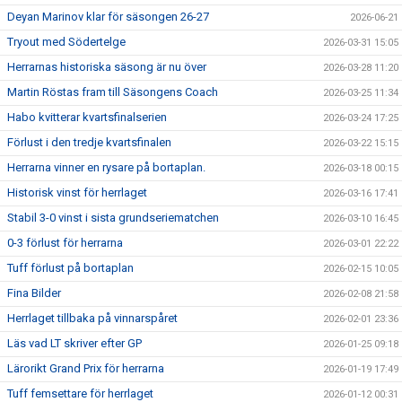
Deyan Marinov klar för säsongen 26-27
2026-06-21
Tryout med Södertelge
2026-03-31 15:05
Herrarnas historiska säsong är nu över
2026-03-28 11:20
Martin Röstas fram till Säsongens Coach
2026-03-25 11:34
Habo kvitterar kvartsfinalserien
2026-03-24 17:25
Förlust i den tredje kvartsfinalen
2026-03-22 15:15
Herrarna vinner en rysare på bortaplan.
2026-03-18 00:15
Historisk vinst för herrlaget
2026-03-16 17:41
Stabil 3-0 vinst i sista grundseriematchen
2026-03-10 16:45
0-3 förlust för herrarna
2026-03-01 22:22
Tuff förlust på bortaplan
2026-02-15 10:05
Fina Bilder
2026-02-08 21:58
Herrlaget tillbaka på vinnarspåret
2026-02-01 23:36
Läs vad LT skriver efter GP
2026-01-25 09:18
Lärorikt Grand Prix för herrarna
2026-01-19 17:49
Tuff femsettare för herrlaget
2026-01-12 00:31