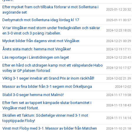
Efter mycket fram och tillbaka förlorar vi mot Sollentuna i
2025-01-12 20:32
avgörande set
Derbymatch mot Sollentuna idag lördag kl 17
2025-01-11 00:57
Vi tar Vingåker med storm under fredagkvällen och säkrar
2024-12-23 18:05
en 3-0 vinst och 3 poäng i tabellen.
Mycket bilder från dagens vinst mot Vingåker.
2024-12-21 00:29
Årets sista match: hemma mot Vingåker!
2024-12-19 17:11
Läs reportage i Länstidningen om laget
2024-12-12 23:43
Efter en hård och utdragen kamp mot ett välspelande Habo
2024-12-10 17:57
volley är GP platsen förlorad
Viktig 3-1 seger innebär att Grand Prix är inom räckhåll!
2024-12-02 21:39
Massor av fina bilder från 3-1 segern mot Örkelljunga
2024-12-02
Stabil 3-0 seger hemma mot Malmö!
2024-11-17 19:58
Efter fem set av tappert kämpade slutar bortamötet i
2024-11-13 18:43
Vingåker med förlust.
Skrällen ett faktum: Södertelge vinner med 3-1 mot
2024-11-11 14:14
topptippade Floby!
Vinst mot Floby med 3-1. Massor av bilder från Matchen
2024-11-10 21:18