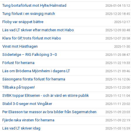
Tung bortaförlust mot Hylte/Halmstad
2026-01-04 15:12
Tung förlust i en svängig match
2025-12-20 18:45
Floby var snäppet bättre
2025-12-17
Läs vad LT skriver efter matchen mot Habo
2025-12-09 00:48
Klara för GP, trots förlust mot Habo
2025-12-07 20:58
Vinst mot Hästhagen
2025-11-30
Södertelge – RIG Falköping 3–0
2025-11-25 08:47
Förlust för herrarna
2025-11-22 19:33
Läs om Bröderna Mjörnheim i dagens LT
2025-11-21 09:46
Säsongens första förlust för herrarna
2025-11-16 12:06
Tillbaka på toppen!
2025-11-12 23:00
SVBK toppar Elitserien - och är värd en större publik
2025-11-12 11:04
Stabil 3-0 seger mot Vingåker
2025-11-11 23:02
Per Eliasson tar massor av bra bilder från Segermatchen
2025-11-09 23:03
Fjärde raka vinsten för herrarna
2025-11-09 22:19
Läs vad LT skriver idag
2025-11-03 15:59