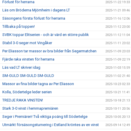
Förlust för herrarna
2025-11-22 19:33
Läs om Bröderna Mjörnheim i dagens LT
2025-11-21 09:46
Säsongens första förlust för herrarna
2025-11-16 12:06
Tillbaka på toppen!
2025-11-12 23:00
SVBK toppar Elitserien - och är värd en större publik
2025-11-12 11:04
Stabil 3-0 seger mot Vingåker
2025-11-11 23:02
Per Eliasson tar massor av bra bilder från Segermatchen
2025-11-09 23:03
Fjärde raka vinsten för herrarna
2025-11-09 22:19
Läs vad LT skriver idag
2025-11-03 15:59
SM-GULD SM-GULD SM-GULD
2025-11-02 21:40
Massor av fina bilder tagna av Per Eliasson
2025-10-23 02:33
Kolla, Södertelge leder serien
2025-10-21 11:41
TREDJE RAKA VINSTEN!
2025-10-18 21:13
Stark 3-0 vinst i hemmapremiären
2025-10-11 20:56
Seger i Premiären! Två viktiga poäng till Södertelge
2025-10-05 20:13
Utmärkt försäsongsturnering i Estland kröntes av en vinst
2025-09-14 12:49