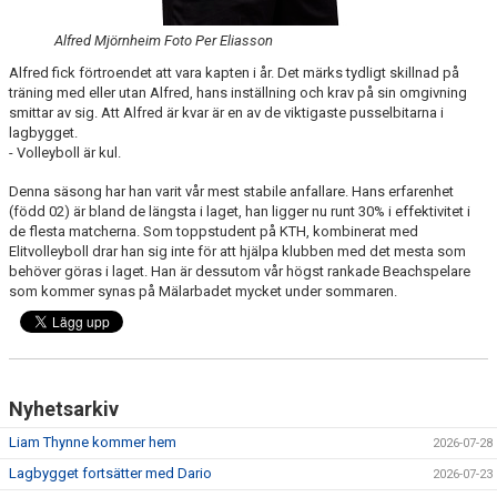
Alfred Mjörnheim Foto Per Eliasson
Alfred fick förtroendet att vara kapten i år. Det märks tydligt skillnad på
träning med eller utan Alfred, hans inställning och krav på sin omgivning
smittar av sig. Att Alfred är kvar är en av de viktigaste pusselbitarna i
lagbygget.
- Volleyboll är kul.
Denna säsong har han varit vår mest stabile anfallare. Hans erfarenhet
(född 02) är bland de längsta i laget, han ligger nu runt 30% i effektivitet i
de flesta matcherna. Som toppstudent på KTH, kombinerat med
Elitvolleyboll drar han sig inte för att hjälpa klubben med det mesta som
behöver göras i laget. Han är dessutom vår högst rankade Beachspelare
som kommer synas på Mälarbadet mycket under sommaren.
Nyhetsarkiv
Liam Thynne kommer hem
2026-07-28
Lagbygget fortsätter med Dario
2026-07-23