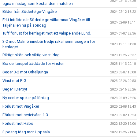
2024-02-13 07:20
egna misstag som kostar dem matchen
Bilder från Södertelge-Vingåker
2024-02-12 15:22
Fritt inträde när Södertelge välkomnar Vingåker till
2024-02-09 13:11
Täljehallen nu på söndag
Tuff förlust för herrlaget mot ett välspelande Lund.
2024-01-07 22:36
3-2 mot Malmö innebär tredje raka hemmasegern för
2023-12-11 01:30
herrlaget
Riktigt skön och viktig vinst idag!
2023-11-26 23:37
Bra centerspel bäddade för vinsten
2023-11-13 20:18
Seger 3-2 mot Örkelljunga
2023-03-07 13:00
Vinst mot RIG
2023-02-26 00:53
Seger i Derbyt
2023-02-16 23:26
Ny center spelar på lördag
2023-02-09 23:26
Förlust mot Vingåker
2023-02-08 18:43
Förlust mot serietvåan 1-3
2023-02-02 15:23
Förlust mot Habo
2022-12-20 12:06
3 poäng idag mot Uppsala
2022-11-26 21:06