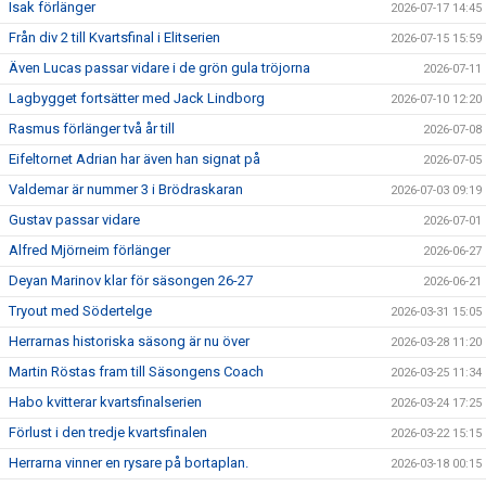
Isak förlänger
2026-07-17 14:45
Från div 2 till Kvartsfinal i Elitserien
2026-07-15 15:59
Även Lucas passar vidare i de grön gula tröjorna
2026-07-11
Lagbygget fortsätter med Jack Lindborg
2026-07-10 12:20
Rasmus förlänger två år till
2026-07-08
Eifeltornet Adrian har även han signat på
2026-07-05
Valdemar är nummer 3 i Brödraskaran
2026-07-03 09:19
Gustav passar vidare
2026-07-01
Alfred Mjörneim förlänger
2026-06-27
Deyan Marinov klar för säsongen 26-27
2026-06-21
Tryout med Södertelge
2026-03-31 15:05
Herrarnas historiska säsong är nu över
2026-03-28 11:20
Martin Röstas fram till Säsongens Coach
2026-03-25 11:34
Habo kvitterar kvartsfinalserien
2026-03-24 17:25
Förlust i den tredje kvartsfinalen
2026-03-22 15:15
Herrarna vinner en rysare på bortaplan.
2026-03-18 00:15