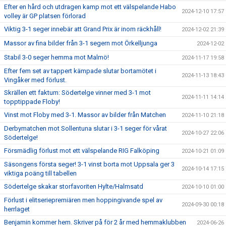
Efter en hård och utdragen kamp mot ett välspelande Habo
2024-12-10 17:57
volley är GP platsen förlorad
Viktig 3-1 seger innebär att Grand Prix är inom räckhåll!
2024-12-02 21:39
Massor av fina bilder från 3-1 segern mot Örkelljunga
2024-12-02
Stabil 3-0 seger hemma mot Malmö!
2024-11-17 19:58
Efter fem set av tappert kämpade slutar bortamötet i
2024-11-13 18:43
Vingåker med förlust.
Skrällen ett faktum: Södertelge vinner med 3-1 mot
2024-11-11 14:14
topptippade Floby!
Vinst mot Floby med 3-1. Massor av bilder från Matchen
2024-11-10 21:18
Derbymatchen mot Sollentuna slutar i 3-1 seger för vårat
2024-10-27 22:06
Södertelge!
Försmädlig förlust mot ett välspelande RIG Falköping
2024-10-21 01:09
Säsongens första seger! 3-1 vinst borta mot Uppsala ger 3
2024-10-14 17:15
viktiga poäng till tabellen
Södertelge skakar storfavoriten Hylte/Halmsatd
2024-10-10 01:00
Förlust i elitseriepremiären men hoppingivande spel av
2024-09-30 00:18
herrlaget
Benjamin kommer hem. Skriver på för 2 år med hemmaklubben
2024-06-26