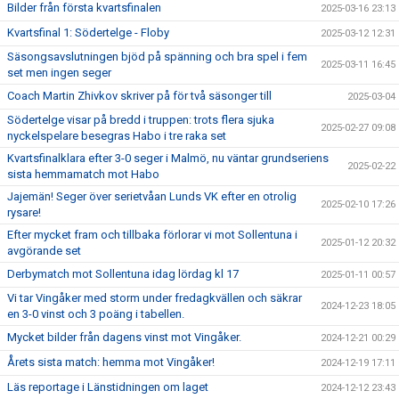
Bilder från första kvartsfinalen
2025-03-16 23:13
Kvartsfinal 1: Södertelge - Floby
2025-03-12 12:31
Säsongsavslutningen bjöd på spänning och bra spel i fem
2025-03-11 16:45
set men ingen seger
Coach Martin Zhivkov skriver på för två säsonger till
2025-03-04
Södertelge visar på bredd i truppen: trots flera sjuka
2025-02-27 09:08
nyckelspelare besegras Habo i tre raka set
Kvartsfinalklara efter 3-0 seger i Malmö, nu väntar grundseriens
2025-02-22
sista hemmamatch mot Habo
Jajemän! Seger över serietvåan Lunds VK efter en otrolig
2025-02-10 17:26
rysare!
Efter mycket fram och tillbaka förlorar vi mot Sollentuna i
2025-01-12 20:32
avgörande set
Derbymatch mot Sollentuna idag lördag kl 17
2025-01-11 00:57
Vi tar Vingåker med storm under fredagkvällen och säkrar
2024-12-23 18:05
en 3-0 vinst och 3 poäng i tabellen.
Mycket bilder från dagens vinst mot Vingåker.
2024-12-21 00:29
Årets sista match: hemma mot Vingåker!
2024-12-19 17:11
Läs reportage i Länstidningen om laget
2024-12-12 23:43