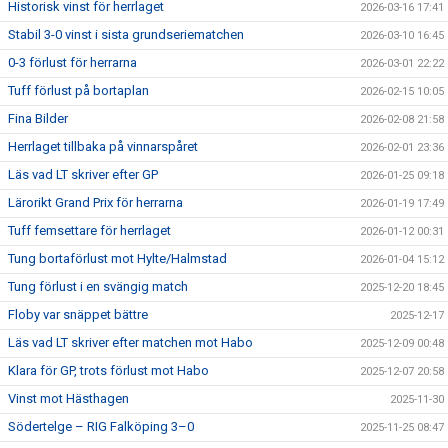
Historisk vinst för herrlaget
2026-03-16 17:41
Stabil 3-0 vinst i sista grundseriematchen
2026-03-10 16:45
0-3 förlust för herrarna
2026-03-01 22:22
Tuff förlust på bortaplan
2026-02-15 10:05
Fina Bilder
2026-02-08 21:58
Herrlaget tillbaka på vinnarspåret
2026-02-01 23:36
Läs vad LT skriver efter GP
2026-01-25 09:18
Lärorikt Grand Prix för herrarna
2026-01-19 17:49
Tuff femsettare för herrlaget
2026-01-12 00:31
Tung bortaförlust mot Hylte/Halmstad
2026-01-04 15:12
Tung förlust i en svängig match
2025-12-20 18:45
Floby var snäppet bättre
2025-12-17
Läs vad LT skriver efter matchen mot Habo
2025-12-09 00:48
Klara för GP, trots förlust mot Habo
2025-12-07 20:58
Vinst mot Hästhagen
2025-11-30
Södertelge – RIG Falköping 3–0
2025-11-25 08:47