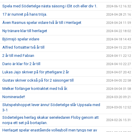
Spela med Södertelge nästa säsong i Elit och eller div 1.
2024-06-12 16:32
17 är numret på hans tröja.
2024-04-28 21:16
Även Rasmus spelar vidare två år till i Herrlaget
2024-04-24 11:59
Ny tränare klar till herrlaget
2024-04-22 18:02
Björnsjö spelar vidare
2024-04-18 14:43
Alfred fortsätter två år till
2024-04-15 22:39
2 år till med Fabian
2024-04-11 22:12
Dario är klar för 2 år till
2024-04-10 22:27
Lukas Jajo skriver på för ytterligare 2 år
2024-04-07 20:42
Gustav skriver också på för 2 säsonger till
2024-04-05 22:58
Melker förlänger kontraktet med två år.
2024-04-04 01:58
Nominerade!!
2024-03-20 09:21
Slutspelshoppet lever ännu! Södertelge slår Uppsala med
2024-03-05 12:52
3-1
Södertelges herrlag skakar serieledaren Floby genom att
2024-02-26 15:31
norpa ett set på bortaplan.
Herrlaget spelar enastående volleyboll men tyngs ner av