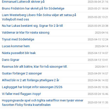
Emmanuel Lutterodt skriver på
2025-06-04 21:16
Bruno Fridström har skrivit på för Södertelge
2025-05-21 18:04
Liam Westerberg Libero från Solna väljer att satsa på
2025-05-20 13:21
Volleyboll med oss
Nu har Lukas bestämt sig. Signar för 2 år till
2025-05-09 23:38
Valdemar är klar för nästa säsong
2025-04-16
Tryout med Södertelge
2025-04-15 12:24
Lucas kommer hem
2025-04-14
Nästa pusselbit blir Isak
2025-04-13 14:07
Dario Signar
2025-04-13 13:41
Rasmus blir allt bättre, klar för två säsonger till.
2025-04-11
Gustav förlänger 2 säsonger
2025-04-09 14:57
Alfred blir nr 2 att förlänga ytterligare 2 år
2025-04-06 14:02
Lagbygget har börjat inför säsongen 25/26
2025-04-05 10:36
Vi faller med flaggan i topp!
2025-03-24 16:46
Hoppingivande spel och tighta setsiffror men tyvärr vinner
2025-03-18 11:35
favoriten Floby första kvartsfinalen