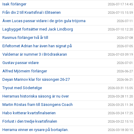
Isak förlänger
2026-07-17 14:45
Från div 2 till Kvartsfinal i Elitserien
2026-07-15 15:59
Även Lucas passar vidare i de grön gula tröjorna
2026-07-11
Lagbygget fortsätter med Jack Lindborg
2026-07-10 12:20
Rasmus förlänger två år till
2026-07-08
Eifeltornet Adrian har även han signat på
2026-07-05
Valdemar är nummer 3 i Brödraskaran
2026-07-03 09:19
Gustav passar vidare
2026-07-01
Alfred Mjörneim förlänger
2026-06-27
Deyan Marinov klar för säsongen 26-27
2026-06-21
Tryout med Södertelge
2026-03-31 15:05
Herrarnas historiska säsong är nu över
2026-03-28 11:20
Martin Röstas fram till Säsongens Coach
2026-03-25 11:34
Habo kvitterar kvartsfinalserien
2026-03-24 17:25
Förlust i den tredje kvartsfinalen
2026-03-22 15:15
Herrarna vinner en rysare på bortaplan.
2026-03-18 00:15