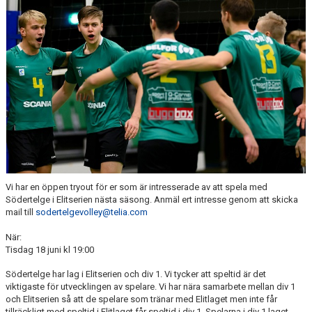
Vi har en öppen tryout för er som är intresserade av att spela med
Södertelge i Elitserien nästa säsong. Anmäl ert intresse genom att skicka
mail till
sodertelgevolley@telia.com
När:
Tisdag 18 juni kl 19:00
Södertelge har lag i Elitserien och div 1. Vi tycker att speltid är det
viktigaste för utvecklingen av spelare. Vi har nära samarbete mellan div 1
och Elitserien så att de spelare som tränar med Elitlaget men inte får
tillräckligt med speltid i Elitlaget får speltid i div 1. Spelarna i div 1 laget