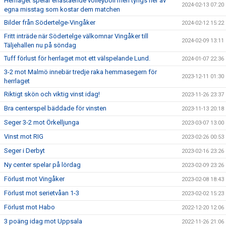
Herrlaget spelar enastående volleyboll men tyngs ner av
2024-02-13 07:20
egna misstag som kostar dem matchen
Bilder från Södertelge-Vingåker
2024-02-12 15:22
Fritt inträde när Södertelge välkomnar Vingåker till
2024-02-09 13:11
Täljehallen nu på söndag
Tuff förlust för herrlaget mot ett välspelande Lund.
2024-01-07 22:36
3-2 mot Malmö innebär tredje raka hemmasegern för
2023-12-11 01:30
herrlaget
Riktigt skön och viktig vinst idag!
2023-11-26 23:37
Bra centerspel bäddade för vinsten
2023-11-13 20:18
Seger 3-2 mot Örkelljunga
2023-03-07 13:00
Vinst mot RIG
2023-02-26 00:53
Seger i Derbyt
2023-02-16 23:26
Ny center spelar på lördag
2023-02-09 23:26
Förlust mot Vingåker
2023-02-08 18:43
Förlust mot serietvåan 1-3
2023-02-02 15:23
Förlust mot Habo
2022-12-20 12:06
3 poäng idag mot Uppsala
2022-11-26 21:06