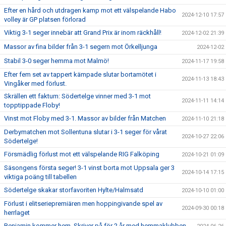
Efter en hård och utdragen kamp mot ett välspelande Habo
2024-12-10 17:57
volley är GP platsen förlorad
Viktig 3-1 seger innebär att Grand Prix är inom räckhåll!
2024-12-02 21:39
Massor av fina bilder från 3-1 segern mot Örkelljunga
2024-12-02
Stabil 3-0 seger hemma mot Malmö!
2024-11-17 19:58
Efter fem set av tappert kämpade slutar bortamötet i
2024-11-13 18:43
Vingåker med förlust.
Skrällen ett faktum: Södertelge vinner med 3-1 mot
2024-11-11 14:14
topptippade Floby!
Vinst mot Floby med 3-1. Massor av bilder från Matchen
2024-11-10 21:18
Derbymatchen mot Sollentuna slutar i 3-1 seger för vårat
2024-10-27 22:06
Södertelge!
Försmädlig förlust mot ett välspelande RIG Falköping
2024-10-21 01:09
Säsongens första seger! 3-1 vinst borta mot Uppsala ger 3
2024-10-14 17:15
viktiga poäng till tabellen
Södertelge skakar storfavoriten Hylte/Halmsatd
2024-10-10 01:00
Förlust i elitseriepremiären men hoppingivande spel av
2024-09-30 00:18
herrlaget
Benjamin kommer hem. Skriver på för 2 år med hemmaklubben