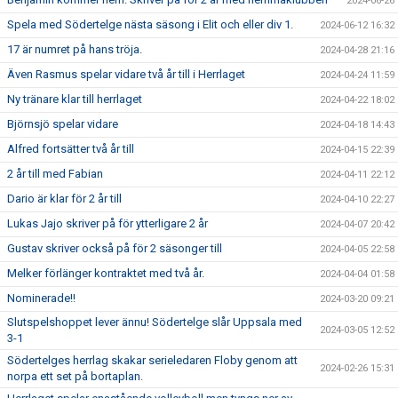
2024-06-26
Spela med Södertelge nästa säsong i Elit och eller div 1.
2024-06-12 16:32
17 är numret på hans tröja.
2024-04-28 21:16
Även Rasmus spelar vidare två år till i Herrlaget
2024-04-24 11:59
Ny tränare klar till herrlaget
2024-04-22 18:02
Björnsjö spelar vidare
2024-04-18 14:43
Alfred fortsätter två år till
2024-04-15 22:39
2 år till med Fabian
2024-04-11 22:12
Dario är klar för 2 år till
2024-04-10 22:27
Lukas Jajo skriver på för ytterligare 2 år
2024-04-07 20:42
Gustav skriver också på för 2 säsonger till
2024-04-05 22:58
Melker förlänger kontraktet med två år.
2024-04-04 01:58
Nominerade!!
2024-03-20 09:21
Slutspelshoppet lever ännu! Södertelge slår Uppsala med
2024-03-05 12:52
3-1
Södertelges herrlag skakar serieledaren Floby genom att
2024-02-26 15:31
norpa ett set på bortaplan.