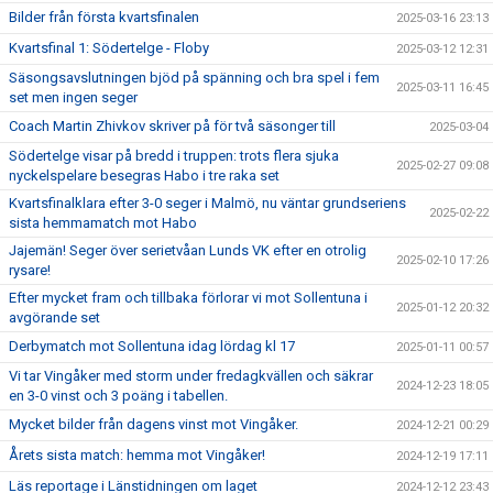
Bilder från första kvartsfinalen
2025-03-16 23:13
Kvartsfinal 1: Södertelge - Floby
2025-03-12 12:31
Säsongsavslutningen bjöd på spänning och bra spel i fem
2025-03-11 16:45
set men ingen seger
Coach Martin Zhivkov skriver på för två säsonger till
2025-03-04
Södertelge visar på bredd i truppen: trots flera sjuka
2025-02-27 09:08
nyckelspelare besegras Habo i tre raka set
Kvartsfinalklara efter 3-0 seger i Malmö, nu väntar grundseriens
2025-02-22
sista hemmamatch mot Habo
Jajemän! Seger över serietvåan Lunds VK efter en otrolig
2025-02-10 17:26
rysare!
Efter mycket fram och tillbaka förlorar vi mot Sollentuna i
2025-01-12 20:32
avgörande set
Derbymatch mot Sollentuna idag lördag kl 17
2025-01-11 00:57
Vi tar Vingåker med storm under fredagkvällen och säkrar
2024-12-23 18:05
en 3-0 vinst och 3 poäng i tabellen.
Mycket bilder från dagens vinst mot Vingåker.
2024-12-21 00:29
Årets sista match: hemma mot Vingåker!
2024-12-19 17:11
Läs reportage i Länstidningen om laget
2024-12-12 23:43