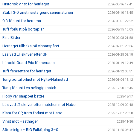
Historisk vinst för herrlaget
2026-03-16 17:41
Stabil 3-0 vinst i sista grundseriematchen
2026-03-10 16:45
0-3 förlust för herrarna
2026-03-01 22:22
Tuff förlust på bortaplan
2026-02-15 10:05
Fina Bilder
2026-02-08 21:58
Herrlaget tillbaka på vinnarspåret
2026-02-01 23:36
Läs vad LT skriver efter GP
2026-01-25 09:18
Lärorikt Grand Prix för herrarna
2026-01-19 17:49
Tuff femsettare för herrlaget
2026-01-12 00:31
Tung bortaförlust mot Hylte/Halmstad
2026-01-04 15:12
Tung förlust i en svängig match
2025-12-20 18:45
Floby var snäppet bättre
2025-12-17
Läs vad LT skriver efter matchen mot Habo
2025-12-09 00:48
Klara för GP, trots förlust mot Habo
2025-12-07 20:58
Vinst mot Hästhagen
2025-11-30
Södertelge – RIG Falköping 3–0
2025-11-25 08:47