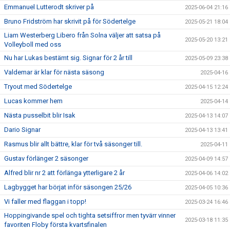
Emmanuel Lutterodt skriver på
2025-06-04 21:16
Bruno Fridström har skrivit på för Södertelge
2025-05-21 18:04
Liam Westerberg Libero från Solna väljer att satsa på
2025-05-20 13:21
Volleyboll med oss
Nu har Lukas bestämt sig. Signar för 2 år till
2025-05-09 23:38
Valdemar är klar för nästa säsong
2025-04-16
Tryout med Södertelge
2025-04-15 12:24
Lucas kommer hem
2025-04-14
Nästa pusselbit blir Isak
2025-04-13 14:07
Dario Signar
2025-04-13 13:41
Rasmus blir allt bättre, klar för två säsonger till.
2025-04-11
Gustav förlänger 2 säsonger
2025-04-09 14:57
Alfred blir nr 2 att förlänga ytterligare 2 år
2025-04-06 14:02
Lagbygget har börjat inför säsongen 25/26
2025-04-05 10:36
Vi faller med flaggan i topp!
2025-03-24 16:46
Hoppingivande spel och tighta setsiffror men tyvärr vinner
2025-03-18 11:35
favoriten Floby första kvartsfinalen