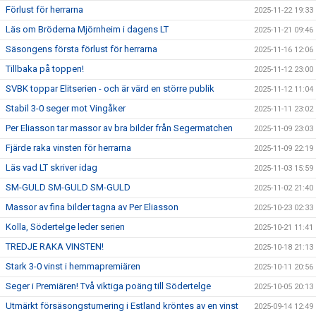
Förlust för herrarna
2025-11-22 19:33
Läs om Bröderna Mjörnheim i dagens LT
2025-11-21 09:46
Säsongens första förlust för herrarna
2025-11-16 12:06
Tillbaka på toppen!
2025-11-12 23:00
SVBK toppar Elitserien - och är värd en större publik
2025-11-12 11:04
Stabil 3-0 seger mot Vingåker
2025-11-11 23:02
Per Eliasson tar massor av bra bilder från Segermatchen
2025-11-09 23:03
Fjärde raka vinsten för herrarna
2025-11-09 22:19
Läs vad LT skriver idag
2025-11-03 15:59
SM-GULD SM-GULD SM-GULD
2025-11-02 21:40
Massor av fina bilder tagna av Per Eliasson
2025-10-23 02:33
Kolla, Södertelge leder serien
2025-10-21 11:41
TREDJE RAKA VINSTEN!
2025-10-18 21:13
Stark 3-0 vinst i hemmapremiären
2025-10-11 20:56
Seger i Premiären! Två viktiga poäng till Södertelge
2025-10-05 20:13
Utmärkt försäsongsturnering i Estland kröntes av en vinst
2025-09-14 12:49