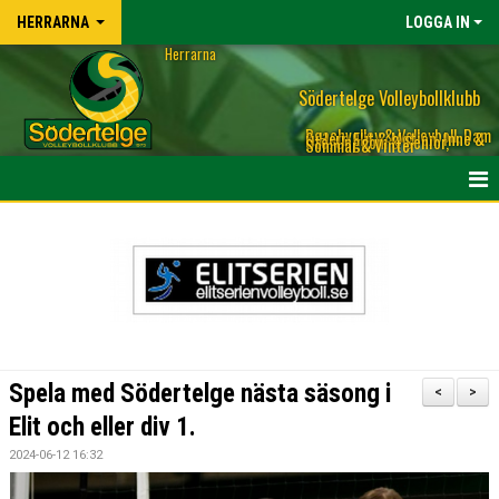
HERRARNA
LOGGA IN
Herrarna
Södertelge Volleybollklubb
Beachvolley & Volleyboll, Dam
& Herr, Elit & Motion, Inne &
Ute, Ungdom & Senior,
Sommar & Vinter
OM HERLAGET LAGET
TRUPPEN HERRLAGET & KONTAKT TILL TRÄNARE
KALENDER
NYHETER
Spela med Södertelge nästa säsong i
<
>
BILDGALLERI
Elit och eller div 1.
2024-06-12 16:32
MATCHER