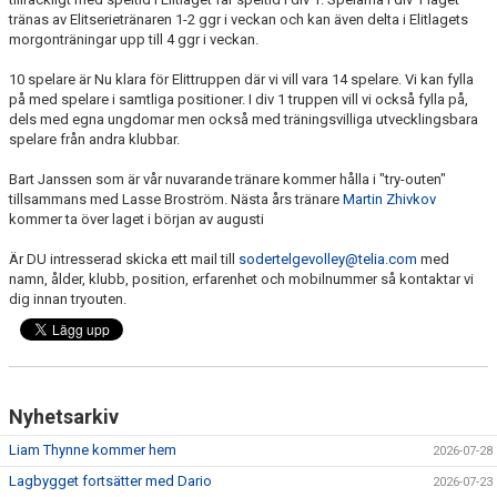
tränas av Elitserietränaren 1-2 ggr i veckan och kan även delta i Elitlagets
morgonträningar upp till 4 ggr i veckan.
10 spelare är Nu klara för Elittruppen där vi vill vara 14 spelare. Vi kan fylla
på med spelare i samtliga positioner. I div 1 truppen vill vi också fylla på,
dels med egna ungdomar men också med träningsvilliga utvecklingsbara
spelare från andra klubbar.
Bart Janssen som är vår nuvarande tränare kommer hålla i "try-outen"
tillsammans med Lasse Broström. Nästa års tränare
Martin Zhivkov
kommer ta över laget i början av augusti
Är DU intresserad skicka ett mail till
sodertelgevolley@telia.com
med
namn, ålder, klubb, position, erfarenhet och mobilnummer så kontaktar vi
dig innan tryouten.
Nyhetsarkiv
Liam Thynne kommer hem
2026-07-28
Lagbygget fortsätter med Dario
2026-07-23