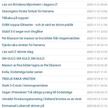
Läs om Bröderna Mjörnheim i dagens LT
2025-11-21 09:46
Säsongens första förlust för herrarna
2025-11-16 12:06
Tillbaka på toppen!
2025-11-12 23:00
SVBK toppar Elitserien - och är värd en större publik
2025-11-12 11:04
Stabil 3-0 seger mot Vingåker
2025-11-11 23:02
Per Eliasson tar massor av bra bilder från Segermatchen
2025-11-09 23:03
Fjärde raka vinsten för herrarna
2025-11-09 22:19
Läs vad LT skriver idag
2025-11-03 15:59
SM-GULD SM-GULD SM-GULD
2025-11-02 21:40
Massor av fina bilder tagna av Per Eliasson
2025-10-23 02:33
Kolla, Södertelge leder serien
2025-10-21 11:41
TREDJE RAKA VINSTEN!
2025-10-18 21:13
Stark 3-0 vinst i hemmapremiären
2025-10-11 20:56
Seger i Premiären! Två viktiga poäng till Södertelge
2025-10-05 20:13
Utmärkt försäsongsturnering i Estland kröntes av en vinst
2025-09-14 12:49
Emmanuel Lutterodt skriver på
2025-06-04 21:16