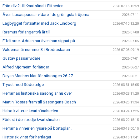
Från div 2 till Kvartsfinal i Elitserien
2026-07-15 15:59
Även Lucas passar vidare i de grön gula tröjorna
2026-07-11
Lagbygget fortsätter med Jack Lindborg
2026-07-10 12:20
Rasmus förlänger två år till
2026-07-08
Eifeltornet Adrian har även han signat på
2026-07-05
Valdemar är nummer 3 i Brödraskaran
2026-07-03 09:19
Gustav passar vidare
2026-07-01
Alfred Mjörneim förlänger
2026-06-27
Deyan Marinov klar för säsongen 26-27
2026-06-21
Tryout med Södertelge
2026-03-31 15:05
Herrarnas historiska säsong är nu över
2026-03-28 11:20
Martin Röstas fram till Säsongens Coach
2026-03-25 11:34
Habo kvitterar kvartsfinalserien
2026-03-24 17:25
Förlust i den tredje kvartsfinalen
2026-03-22 15:15
Herrarna vinner en rysare på bortaplan.
2026-03-18 00:15
Historisk vinst för herrlaget
2026-03-16 17:41