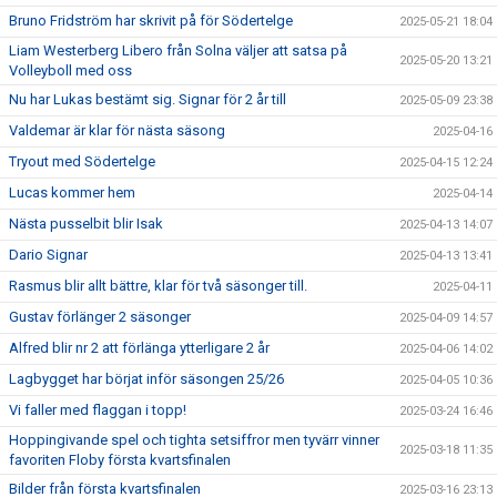
Bruno Fridström har skrivit på för Södertelge
2025-05-21 18:04
Liam Westerberg Libero från Solna väljer att satsa på
2025-05-20 13:21
Volleyboll med oss
Nu har Lukas bestämt sig. Signar för 2 år till
2025-05-09 23:38
Valdemar är klar för nästa säsong
2025-04-16
Tryout med Södertelge
2025-04-15 12:24
Lucas kommer hem
2025-04-14
Nästa pusselbit blir Isak
2025-04-13 14:07
Dario Signar
2025-04-13 13:41
Rasmus blir allt bättre, klar för två säsonger till.
2025-04-11
Gustav förlänger 2 säsonger
2025-04-09 14:57
Alfred blir nr 2 att förlänga ytterligare 2 år
2025-04-06 14:02
Lagbygget har börjat inför säsongen 25/26
2025-04-05 10:36
Vi faller med flaggan i topp!
2025-03-24 16:46
Hoppingivande spel och tighta setsiffror men tyvärr vinner
2025-03-18 11:35
favoriten Floby första kvartsfinalen
Bilder från första kvartsfinalen
2025-03-16 23:13