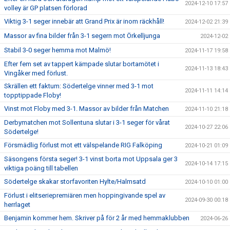
2024-12-10 17:57
volley är GP platsen förlorad
Viktig 3-1 seger innebär att Grand Prix är inom räckhåll!
2024-12-02 21:39
Massor av fina bilder från 3-1 segern mot Örkelljunga
2024-12-02
Stabil 3-0 seger hemma mot Malmö!
2024-11-17 19:58
Efter fem set av tappert kämpade slutar bortamötet i
2024-11-13 18:43
Vingåker med förlust.
Skrällen ett faktum: Södertelge vinner med 3-1 mot
2024-11-11 14:14
topptippade Floby!
Vinst mot Floby med 3-1. Massor av bilder från Matchen
2024-11-10 21:18
Derbymatchen mot Sollentuna slutar i 3-1 seger för vårat
2024-10-27 22:06
Södertelge!
Försmädlig förlust mot ett välspelande RIG Falköping
2024-10-21 01:09
Säsongens första seger! 3-1 vinst borta mot Uppsala ger 3
2024-10-14 17:15
viktiga poäng till tabellen
Södertelge skakar storfavoriten Hylte/Halmsatd
2024-10-10 01:00
Förlust i elitseriepremiären men hoppingivande spel av
2024-09-30 00:18
herrlaget
Benjamin kommer hem. Skriver på för 2 år med hemmaklubben
2024-06-26