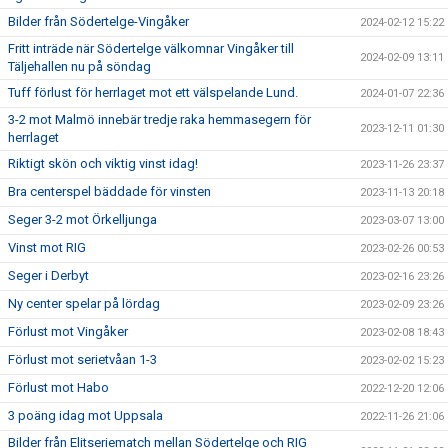
Bilder från Södertelge-Vingåker
2024-02-12 15:22
Fritt inträde när Södertelge välkomnar Vingåker till
2024-02-09 13:11
Täljehallen nu på söndag
Tuff förlust för herrlaget mot ett välspelande Lund.
2024-01-07 22:36
3-2 mot Malmö innebär tredje raka hemmasegern för
2023-12-11 01:30
herrlaget
Riktigt skön och viktig vinst idag!
2023-11-26 23:37
Bra centerspel bäddade för vinsten
2023-11-13 20:18
Seger 3-2 mot Örkelljunga
2023-03-07 13:00
Vinst mot RIG
2023-02-26 00:53
Seger i Derbyt
2023-02-16 23:26
Ny center spelar på lördag
2023-02-09 23:26
Förlust mot Vingåker
2023-02-08 18:43
Förlust mot serietvåan 1-3
2023-02-02 15:23
Förlust mot Habo
2022-12-20 12:06
3 poäng idag mot Uppsala
2022-11-26 21:06
Bilder från Elitseriematch mellan Södertelge och RIG