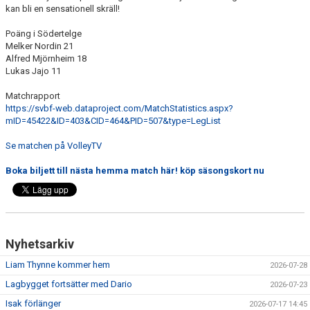
kan bli en sensationell skräll!
Poäng i Södertelge
Melker Nordin 21
Alfred Mjörnheim 18
Lukas Jajo 11
Matchrapport
https://svbf-web.dataproject.com/MatchStatistics.aspx?
mID=45422&ID=403&CID=464&PID=507&type=LegList
Se matchen på VolleyTV
Boka biljett till nästa hemma match här! köp säsongskort nu
Nyhetsarkiv
Liam Thynne kommer hem
2026-07-28
Lagbygget fortsätter med Dario
2026-07-23
Isak förlänger
2026-07-17 14:45