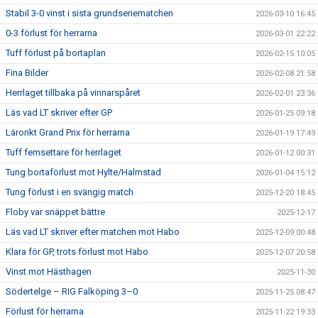
Stabil 3-0 vinst i sista grundseriematchen
2026-03-10 16:45
0-3 förlust för herrarna
2026-03-01 22:22
Tuff förlust på bortaplan
2026-02-15 10:05
Fina Bilder
2026-02-08 21:58
Herrlaget tillbaka på vinnarspåret
2026-02-01 23:36
Läs vad LT skriver efter GP
2026-01-25 09:18
Lärorikt Grand Prix för herrarna
2026-01-19 17:49
Tuff femsettare för herrlaget
2026-01-12 00:31
Tung bortaförlust mot Hylte/Halmstad
2026-01-04 15:12
Tung förlust i en svängig match
2025-12-20 18:45
Floby var snäppet bättre
2025-12-17
Läs vad LT skriver efter matchen mot Habo
2025-12-09 00:48
Klara för GP, trots förlust mot Habo
2025-12-07 20:58
Vinst mot Hästhagen
2025-11-30
Södertelge – RIG Falköping 3–0
2025-11-25 08:47
Förlust för herrarna
2025-11-22 19:33