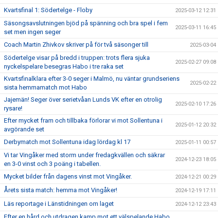
Kvartsfinal 1: Södertelge - Floby
2025-03-12 12:31
Säsongsavslutningen bjöd på spänning och bra spel i fem
2025-03-11 16:45
set men ingen seger
Coach Martin Zhivkov skriver på för två säsonger till
2025-03-04
Södertelge visar på bredd i truppen: trots flera sjuka
2025-02-27 09:08
nyckelspelare besegras Habo i tre raka set
Kvartsfinalklara efter 3-0 seger i Malmö, nu väntar grundseriens
2025-02-22
sista hemmamatch mot Habo
Jajemän! Seger över serietvåan Lunds VK efter en otrolig
2025-02-10 17:26
rysare!
Efter mycket fram och tillbaka förlorar vi mot Sollentuna i
2025-01-12 20:32
avgörande set
Derbymatch mot Sollentuna idag lördag kl 17
2025-01-11 00:57
Vi tar Vingåker med storm under fredagkvällen och säkrar
2024-12-23 18:05
en 3-0 vinst och 3 poäng i tabellen.
Mycket bilder från dagens vinst mot Vingåker.
2024-12-21 00:29
Årets sista match: hemma mot Vingåker!
2024-12-19 17:11
Läs reportage i Länstidningen om laget
2024-12-12 23:43
Efter en hård och utdragen kamp mot ett välspelande Habo