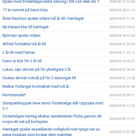
Spela med Södertelge nästa säsong i Elit och eller div 1.
2024-06-12 16:32
17 är numret på hans tröja.
2024-04-28 21:16
Även Rasmus spelar vidare två år till i Herrlaget
2024-04-24 11:59
Ny tränare klar till herrlaget
2024-04-22 18:02
Björnsjö spelar vidare
2024-04-18 14:43
Alfred fortsätter två år till
2024-04-15 22:39
2 år till med Fabian
2024-04-11 22:12
Dario är klar för 2 år till
2024-04-10 22:27
Lukas Jajo skriver på för ytterligare 2 år
2024-04-07 20:42
Gustav skriver också på för 2 säsonger till
2024-04-05 22:58
Melker förlänger kontraktet med två år.
2024-04-04 01:58
Nominerade!!
2024-03-20 09:21
Slutspelshoppet lever ännu! Södertelge slår Uppsala med
2024-03-05 12:52
3-1
Södertelges herrlag skakar serieledaren Floby genom att
2024-02-26 15:31
norpa ett set på bortaplan.
Herrlaget spelar enastående volleyboll men tyngs ner av
2024-02-13 07:20
egna misstag som kostar dem matchen