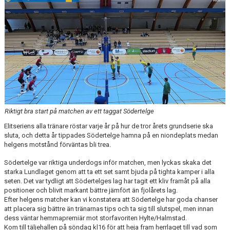
Riktigt bra start på matchen av ett taggat Södertelge
Elitseriens alla tränare röstar varje år på hur de tror årets grundserie ska
sluta, och detta år tippades Södertelge hamna på en niondeplats medan
helgens motstånd förväntas bli trea.
Södertelge var riktiga underdogs inför matchen, men lyckas skaka det
starka Lundlaget genom att ta ett set samt bjuda på tighta kamper i alla
seten. Det var tydligt att Södertelges lag har tagit ett kliv framåt på alla
positioner och blivit markant bättre jämfört än fjolårets lag.
Efter helgens matcher kan vi konstatera att Södertelge har goda chanser
att placera sig bättre än tränarnas tips och ta sig till slutspel, men innan
dess väntar hemmapremiär mot storfavoriten Hylte/Halmstad.
Kom till täljehallen på söndag kl16 för att heja fram herrlaget till vad som