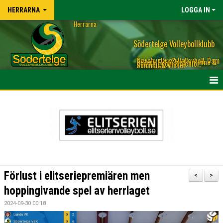
HERRARNA
LOGGA IN
Herrarna
Södertelge Volleybollklubb
Beachvolley & Volleyboll, Dam
& Herr, Elit & Motion, Inne &
Ute, Ungdom & Senior,
Sommar & Vinter
OM HERLAGET LAGET
TRUPPEN HERRLAGET & KONTAKT TILL TRÄNARE
KALENDER
NYHETER
Förlust i elitseriepremiären men
<
>
BILDGALLERI
hoppingivande spel av herrlaget
2024-09-30 00:18
MATCHER