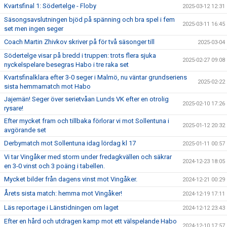
Kvartsfinal 1: Södertelge - Floby
2025-03-12 12:31
Säsongsavslutningen bjöd på spänning och bra spel i fem
2025-03-11 16:45
set men ingen seger
Coach Martin Zhivkov skriver på för två säsonger till
2025-03-04
Södertelge visar på bredd i truppen: trots flera sjuka
2025-02-27 09:08
nyckelspelare besegras Habo i tre raka set
Kvartsfinalklara efter 3-0 seger i Malmö, nu väntar grundseriens
2025-02-22
sista hemmamatch mot Habo
Jajemän! Seger över serietvåan Lunds VK efter en otrolig
2025-02-10 17:26
rysare!
Efter mycket fram och tillbaka förlorar vi mot Sollentuna i
2025-01-12 20:32
avgörande set
Derbymatch mot Sollentuna idag lördag kl 17
2025-01-11 00:57
Vi tar Vingåker med storm under fredagkvällen och säkrar
2024-12-23 18:05
en 3-0 vinst och 3 poäng i tabellen.
Mycket bilder från dagens vinst mot Vingåker.
2024-12-21 00:29
Årets sista match: hemma mot Vingåker!
2024-12-19 17:11
Läs reportage i Länstidningen om laget
2024-12-12 23:43
Efter en hård och utdragen kamp mot ett välspelande Habo
2024-12-10 17:57