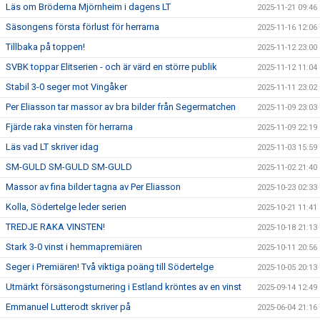
Läs om Bröderna Mjörnheim i dagens LT
2025-11-21 09:46
Säsongens första förlust för herrarna
2025-11-16 12:06
Tillbaka på toppen!
2025-11-12 23:00
SVBK toppar Elitserien - och är värd en större publik
2025-11-12 11:04
Stabil 3-0 seger mot Vingåker
2025-11-11 23:02
Per Eliasson tar massor av bra bilder från Segermatchen
2025-11-09 23:03
Fjärde raka vinsten för herrarna
2025-11-09 22:19
Läs vad LT skriver idag
2025-11-03 15:59
SM-GULD SM-GULD SM-GULD
2025-11-02 21:40
Massor av fina bilder tagna av Per Eliasson
2025-10-23 02:33
Kolla, Södertelge leder serien
2025-10-21 11:41
TREDJE RAKA VINSTEN!
2025-10-18 21:13
Stark 3-0 vinst i hemmapremiären
2025-10-11 20:56
Seger i Premiären! Två viktiga poäng till Södertelge
2025-10-05 20:13
Utmärkt försäsongsturnering i Estland kröntes av en vinst
2025-09-14 12:49
Emmanuel Lutterodt skriver på
2025-06-04 21:16