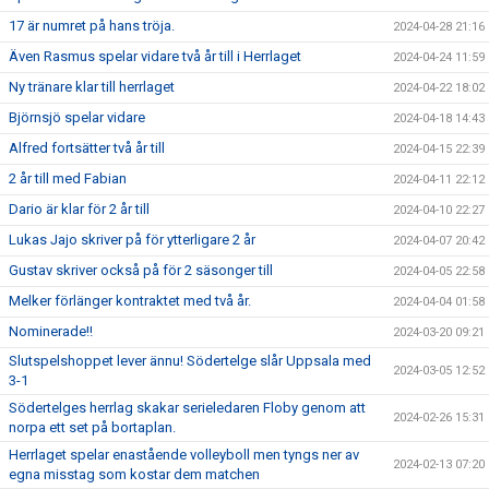
17 är numret på hans tröja.
2024-04-28 21:16
Även Rasmus spelar vidare två år till i Herrlaget
2024-04-24 11:59
Ny tränare klar till herrlaget
2024-04-22 18:02
Björnsjö spelar vidare
2024-04-18 14:43
Alfred fortsätter två år till
2024-04-15 22:39
2 år till med Fabian
2024-04-11 22:12
Dario är klar för 2 år till
2024-04-10 22:27
Lukas Jajo skriver på för ytterligare 2 år
2024-04-07 20:42
Gustav skriver också på för 2 säsonger till
2024-04-05 22:58
Melker förlänger kontraktet med två år.
2024-04-04 01:58
Nominerade!!
2024-03-20 09:21
Slutspelshoppet lever ännu! Södertelge slår Uppsala med
2024-03-05 12:52
3-1
Södertelges herrlag skakar serieledaren Floby genom att
2024-02-26 15:31
norpa ett set på bortaplan.
Herrlaget spelar enastående volleyboll men tyngs ner av
2024-02-13 07:20
egna misstag som kostar dem matchen