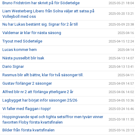
Bruno Fridström har skrivit på för Södertelge
2025-05-21 18:04
Liam Westerberg Libero från Solna väljer att satsa på
2025-05-20 13:21
Volleyboll med oss
Nu har Lukas bestämt sig. Signar för 2 år till
2025-05-09 23:38
Valdemar är klar för nästa säsong
2025-04-16
Tryout med Södertelge
2025-04-15 12:24
Lucas kommer hem
2025-04-14
Nästa pusselbit blir Isak
2025-04-13 14:07
Dario Signar
2025-04-13 13:41
Rasmus blir allt bättre, klar för två säsonger till.
2025-04-11
Gustav förlänger 2 säsonger
2025-04-09 14:57
Alfred blir nr 2 att förlänga ytterligare 2 år
2025-04-06 14:02
Lagbygget har börjat inför säsongen 25/26
2025-04-05 10:36
Vi faller med flaggan i topp!
2025-03-24 16:46
Hoppingivande spel och tighta setsiffror men tyvärr vinner
2025-03-18 11:35
favoriten Floby första kvartsfinalen
Bilder från första kvartsfinalen
2025-03-16 23:13