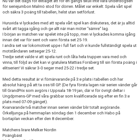
Nu var det dags för elitlaget att för en gångs skull inte vara underdogsen
för seriejumbon Malmö stod för dörren. Målet var enkelt: Spela vårt spel
och säkra 3 poäng till tabellen, helst utan setförlust.
Huruvida vi lyckades med att spela vårt spel kan diskuteras, det är ju alltid
svårt att tagga igång och ge allt när man möter "sämre" lag.
I början av matchen var spelet inte på topp, men vi lyckades komma igång
innan det var för sent och vann första set 25-19.
I andra set var lokomotivet uppe i full fart och vi kunde fullständigt spela ut
motståndaren setseger 25-12.
Tredje setet valde vi att spela runt och låta hela truppen vara med och
vinna, till följd av det kan vi gratulera Mattias Forsberg till sin första poäng i
elitserien! Vi säkrar 3-0 seger med 25-22 i tredje set.
Med detta resultat är vi förnärvarande på 3:e plats i tabellen och har
absolut häng på att ta oss till GP. (De fyra första lagen när serien vänder går
till GrandPrix som avgörs i Uppsala 18-19 jan, där vi för övrigt deltar i
Ungdpmens-GP med våra grabbar som kvalificerade sig efter en fin 3:e
plats med 07-09 gänget).
Kvarvarande två matcher innan serien vänder blir totalt avgörande.
Örkelljunga på hemmaplan söndag den 1 december och Habo på
bortaplan veckan efter den 8 december.
Matchens lirare Melker Nordin
Poängbäst