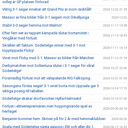
volley är GP platsen förlorad
Viktig 3-1 seger innebär att Grand Prix är inom räckhåll!
2024-12-02 21:39
Massor av fina bilder från 3-1 segern mot Örkelljunga
2024-12-02
Stabil 3-0 seger hemma mot Malmö!
2024-11-17 19:58
Efter fem set av tappert kämpade slutar bortamötet i
2024-11-13 18:43
Vingåker med förlust.
Skrällen ett faktum: Södertelge vinner med 3-1 mot
2024-11-11 14:14
topptippade Floby!
Vinst mot Floby med 3-1. Massor av bilder från Matchen
2024-11-10 21:18
Derbymatchen mot Sollentuna slutar i 3-1 seger för vårat
2024-10-27 22:06
Södertelge!
Försmädlig förlust mot ett välspelande RIG Falköping
2024-10-21 01:09
Säsongens första seger! 3-1 vinst borta mot Uppsala ger 3
2024-10-14 17:15
viktiga poäng till tabellen
Södertelge skakar storfavoriten Hylte/Halmsatd
2024-10-10 01:00
Förlust i elitseriepremiären men hoppingivande spel av
2024-09-30 00:18
herrlaget
Benjamin kommer hem. Skriver på för 2 år med hemmaklubben
2024-06-26
Spela med Södertelge nästa säsong i Elit och eller div 1.
2024-06-12 16:32