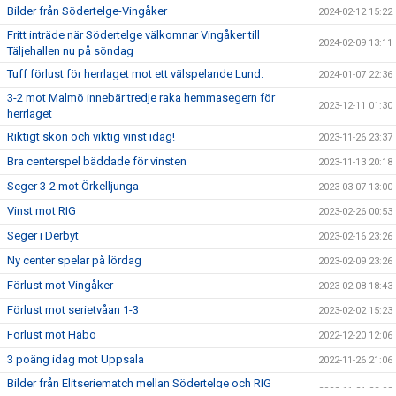
Bilder från Södertelge-Vingåker
2024-02-12 15:22
Fritt inträde när Södertelge välkomnar Vingåker till
2024-02-09 13:11
Täljehallen nu på söndag
Tuff förlust för herrlaget mot ett välspelande Lund.
2024-01-07 22:36
3-2 mot Malmö innebär tredje raka hemmasegern för
2023-12-11 01:30
herrlaget
Riktigt skön och viktig vinst idag!
2023-11-26 23:37
Bra centerspel bäddade för vinsten
2023-11-13 20:18
Seger 3-2 mot Örkelljunga
2023-03-07 13:00
Vinst mot RIG
2023-02-26 00:53
Seger i Derbyt
2023-02-16 23:26
Ny center spelar på lördag
2023-02-09 23:26
Förlust mot Vingåker
2023-02-08 18:43
Förlust mot serietvåan 1-3
2023-02-02 15:23
Förlust mot Habo
2022-12-20 12:06
3 poäng idag mot Uppsala
2022-11-26 21:06
Bilder från Elitseriematch mellan Södertelge och RIG
2022-11-21 23:03