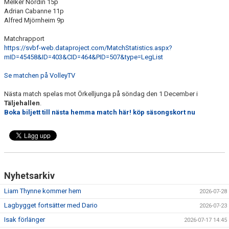
Melker Nordin 15p
Adrian Cabanne 11p
Alfred Mjörnheim 9p
Matchrapport
https://svbf-web.dataproject.com/MatchStatistics.aspx?
mID=45458&ID=403&CID=464&PID=507&type=LegList
Se matchen på VolleyTV
Nästa match spelas mot Örkelljunga på söndag den 1 December i
Täljehallen
.
Boka biljett till nästa hemma match här! köp säsongskort nu
Nyhetsarkiv
Liam Thynne kommer hem
2026-07-28
Lagbygget fortsätter med Dario
2026-07-23
Isak förlänger
2026-07-17 14:45