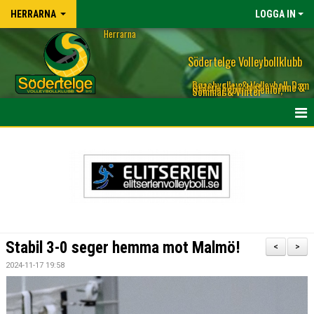
HERRARNA
LOGGA IN
Herrarna
Södertelge Volleybollklubb
Beachvolley & Volleyboll, Dam
& Herr, Elit & Motion, Inne &
Ute, Ungdom & Senior,
Sommar & Vinter
OM HERLAGET LAGET
TRUPPEN HERRLAGET & KONTAKT TILL TRÄNARE
KALENDER
NYHETER
Stabil 3-0 seger hemma mot Malmö!
<
>
BILDGALLERI
2024-11-17 19:58
MATCHER