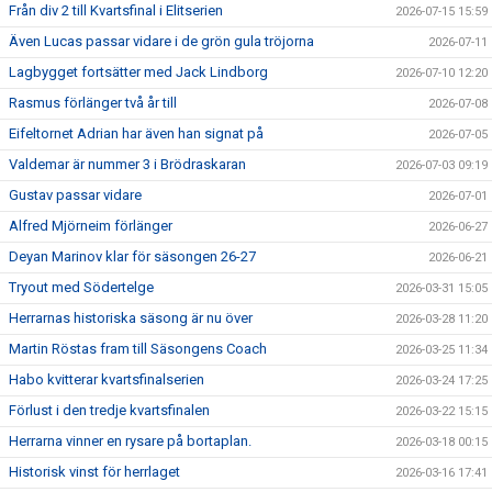
Från div 2 till Kvartsfinal i Elitserien
2026-07-15 15:59
Även Lucas passar vidare i de grön gula tröjorna
2026-07-11
Lagbygget fortsätter med Jack Lindborg
2026-07-10 12:20
Rasmus förlänger två år till
2026-07-08
Eifeltornet Adrian har även han signat på
2026-07-05
Valdemar är nummer 3 i Brödraskaran
2026-07-03 09:19
Gustav passar vidare
2026-07-01
Alfred Mjörneim förlänger
2026-06-27
Deyan Marinov klar för säsongen 26-27
2026-06-21
Tryout med Södertelge
2026-03-31 15:05
Herrarnas historiska säsong är nu över
2026-03-28 11:20
Martin Röstas fram till Säsongens Coach
2026-03-25 11:34
Habo kvitterar kvartsfinalserien
2026-03-24 17:25
Förlust i den tredje kvartsfinalen
2026-03-22 15:15
Herrarna vinner en rysare på bortaplan.
2026-03-18 00:15
Historisk vinst för herrlaget
2026-03-16 17:41