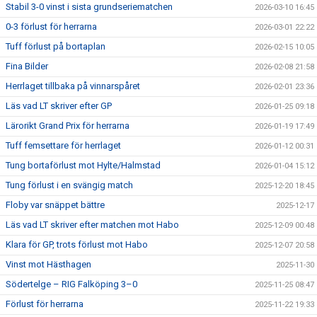
Stabil 3-0 vinst i sista grundseriematchen
2026-03-10 16:45
0-3 förlust för herrarna
2026-03-01 22:22
Tuff förlust på bortaplan
2026-02-15 10:05
Fina Bilder
2026-02-08 21:58
Herrlaget tillbaka på vinnarspåret
2026-02-01 23:36
Läs vad LT skriver efter GP
2026-01-25 09:18
Lärorikt Grand Prix för herrarna
2026-01-19 17:49
Tuff femsettare för herrlaget
2026-01-12 00:31
Tung bortaförlust mot Hylte/Halmstad
2026-01-04 15:12
Tung förlust i en svängig match
2025-12-20 18:45
Floby var snäppet bättre
2025-12-17
Läs vad LT skriver efter matchen mot Habo
2025-12-09 00:48
Klara för GP, trots förlust mot Habo
2025-12-07 20:58
Vinst mot Hästhagen
2025-11-30
Södertelge – RIG Falköping 3–0
2025-11-25 08:47
Förlust för herrarna
2025-11-22 19:33