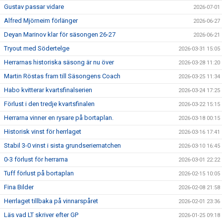
Gustav passar vidare
2026-07-01
Alfred Mjörneim förlänger
2026-06-27
Deyan Marinov klar för säsongen 26-27
2026-06-21
Tryout med Södertelge
2026-03-31 15:05
Herrarnas historiska säsong är nu över
2026-03-28 11:20
Martin Röstas fram till Säsongens Coach
2026-03-25 11:34
Habo kvitterar kvartsfinalserien
2026-03-24 17:25
Förlust i den tredje kvartsfinalen
2026-03-22 15:15
Herrarna vinner en rysare på bortaplan.
2026-03-18 00:15
Historisk vinst för herrlaget
2026-03-16 17:41
Stabil 3-0 vinst i sista grundseriematchen
2026-03-10 16:45
0-3 förlust för herrarna
2026-03-01 22:22
Tuff förlust på bortaplan
2026-02-15 10:05
Fina Bilder
2026-02-08 21:58
Herrlaget tillbaka på vinnarspåret
2026-02-01 23:36
Läs vad LT skriver efter GP
2026-01-25 09:18