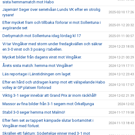
sista hemmamatch mot Habo
Jajemän! Seger över serietvåan Lunds VK efter en otrolig
2025-02-10 17:26
rysare!
Efter mycket fram och tillbaka förlorar vi mot Sollentuna i
2025-01-12 20:32
avgörande set
Derbymatch mot Sollentuna idag lördag kl 17
2025-01-11 00:57
Vi tar Vingåker med storm under fredagkvällen och säkrar
2024-12-23 18:05
en 3-0 vinst och 3 poäng i tabellen.
Mycket bilder från dagens vinst mot Vingåker.
2024-12-21 00:29
Årets sista match: hemma mot Vingåker!
2024-12-19 17:11
Läs reportage i Länstidningen om laget
2024-12-12 23:43
Efter en hård och utdragen kamp mot ett välspelande Habo
2024-12-10 17:57
volley är GP platsen förlorad
Viktig 3-1 seger innebär att Grand Prix är inom räckhåll!
2024-12-02 21:39
Massor av fina bilder från 3-1 segern mot Örkelljunga
2024-12-02
Stabil 3-0 seger hemma mot Malmö!
2024-11-17 19:58
Efter fem set av tappert kämpade slutar bortamötet i
2024-11-13 18:43
Vingåker med förlust.
Skrällen ett faktum: Södertelge vinner med 3-1 mot