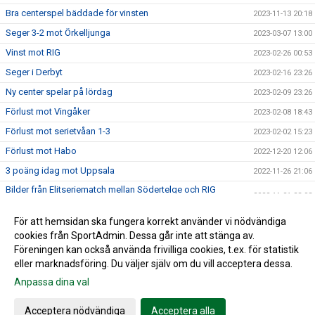
Bra centerspel bäddade för vinsten
2023-11-13 20:18
Seger 3-2 mot Örkelljunga
2023-03-07 13:00
Vinst mot RIG
2023-02-26 00:53
Seger i Derbyt
2023-02-16 23:26
Ny center spelar på lördag
2023-02-09 23:26
Förlust mot Vingåker
2023-02-08 18:43
Förlust mot serietvåan 1-3
2023-02-02 15:23
Förlust mot Habo
2022-12-20 12:06
3 poäng idag mot Uppsala
2022-11-26 21:06
Bilder från Elitseriematch mellan Södertelge och RIG
2022-11-21 23:03
Falköping
Seger mot RIG Falköping med 3-1
För att hemsidan ska fungera korrekt använder vi nödvändiga
2022-11-21 22:40
cookies från SportAdmin. Dessa går inte att stänga av.
Första vinsten!
2022-10-10 23:19
Föreningen kan också använda frivilliga cookies, t.ex. för statistik
eller marknadsföring. Du väljer själv om du vill acceptera dessa.
Anpassa dina val
Cookie-inställningar
Gå till Webbversion
Acceptera nödvändiga
Acceptera alla