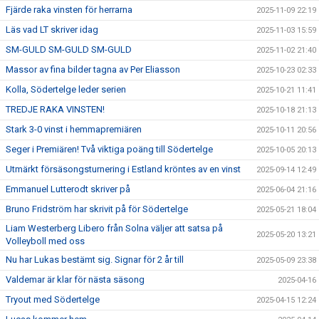
Fjärde raka vinsten för herrarna
2025-11-09 22:19
Läs vad LT skriver idag
2025-11-03 15:59
SM-GULD SM-GULD SM-GULD
2025-11-02 21:40
Massor av fina bilder tagna av Per Eliasson
2025-10-23 02:33
Kolla, Södertelge leder serien
2025-10-21 11:41
TREDJE RAKA VINSTEN!
2025-10-18 21:13
Stark 3-0 vinst i hemmapremiären
2025-10-11 20:56
Seger i Premiären! Två viktiga poäng till Södertelge
2025-10-05 20:13
Utmärkt försäsongsturnering i Estland kröntes av en vinst
2025-09-14 12:49
Emmanuel Lutterodt skriver på
2025-06-04 21:16
Bruno Fridström har skrivit på för Södertelge
2025-05-21 18:04
Liam Westerberg Libero från Solna väljer att satsa på
2025-05-20 13:21
Volleyboll med oss
Nu har Lukas bestämt sig. Signar för 2 år till
2025-05-09 23:38
Valdemar är klar för nästa säsong
2025-04-16
Tryout med Södertelge
2025-04-15 12:24