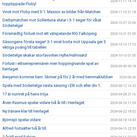
2024-11-11 14:14
topptippade Floby!
Vinst mot Floby med 3-1. Massor av bilder från Matchen
2024-11-10 21:18
Derbymatchen mot Sollentuna slutar i 3-1 seger för vårat
2024-10-27 22:06
Södertelge!
Försmädlig förlust mot ett välspelande RIG Falköping
2024-10-21 01:09
Säsongens första seger! 3-1 vinst borta mot Uppsala ger 3
2024-10-14 17:15
viktiga poäng till tabellen
Södertelge skakar storfavoriten Hylte/Halmsatd
2024-10-10 01:00
Förlust i elitseriepremiären men hoppingivande spel av
2024-09-30 00:18
herrlaget
Benjamin kommer hem. Skriver på för 2 år med hemmaklubben
2024-06-26
Spela med Södertelge nästa säsong i Elit och eller div 1.
2024-06-12 16:32
17 är numret på hans tröja.
2024-04-28 21:16
Även Rasmus spelar vidare två år till i Herrlaget
2024-04-24 11:59
Ny tränare klar till herrlaget
2024-04-22 18:02
Björnsjö spelar vidare
2024-04-18 14:43
Alfred fortsätter två år till
2024-04-15 22:39
2 år till med Fabian