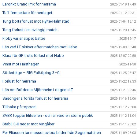
Lärorikt Grand Prix för herrarna
2026-01-19 17:49
Tuff femsettare för herrlaget
2026-01-12 00:31
Tung bortaförlust mot Hylte/Halmstad
2026-01-04 15:12
Tung förlust i en svängig match
2025-12-20 18:45
Floby var snäppet bättre
2025-12-17
Läs vad LT skriver efter matchen mot Habo
2025-12-09 00:48
Klara för GP, trots förlust mot Habo
2025-12-07 20:58
Vinst mot Hästhagen
2025-11-30
Södertelge – RIG Falköping 3–0
2025-11-25 08:47
Förlust för herrarna
2025-11-22 19:33
Läs om Bröderna Mjörnheim i dagens LT
2025-11-21 09:46
Säsongens första förlust för herrarna
2025-11-16 12:06
Tillbaka på toppen!
2025-11-12 23:00
SVBK toppar Elitserien - och är värd en större publik
2025-11-12 11:04
Stabil 3-0 seger mot Vingåker
2025-11-11 23:02
Per Eliasson tar massor av bra bilder från Segermatchen
2025-11-09 23:03