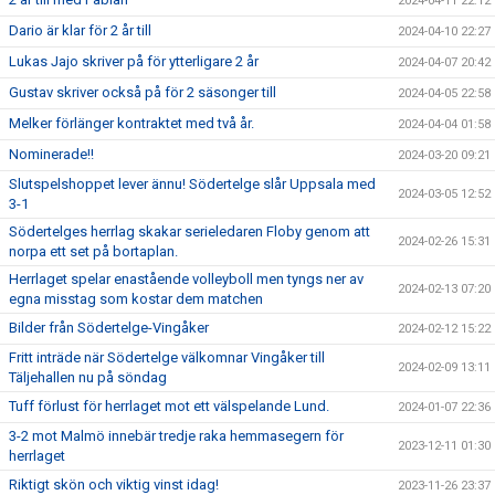
2024-04-11 22:12
Dario är klar för 2 år till
2024-04-10 22:27
Lukas Jajo skriver på för ytterligare 2 år
2024-04-07 20:42
Gustav skriver också på för 2 säsonger till
2024-04-05 22:58
Melker förlänger kontraktet med två år.
2024-04-04 01:58
Nominerade!!
2024-03-20 09:21
Slutspelshoppet lever ännu! Södertelge slår Uppsala med
2024-03-05 12:52
3-1
Södertelges herrlag skakar serieledaren Floby genom att
2024-02-26 15:31
norpa ett set på bortaplan.
Herrlaget spelar enastående volleyboll men tyngs ner av
2024-02-13 07:20
egna misstag som kostar dem matchen
Bilder från Södertelge-Vingåker
2024-02-12 15:22
Fritt inträde när Södertelge välkomnar Vingåker till
2024-02-09 13:11
Täljehallen nu på söndag
Tuff förlust för herrlaget mot ett välspelande Lund.
2024-01-07 22:36
3-2 mot Malmö innebär tredje raka hemmasegern för
2023-12-11 01:30
herrlaget
Riktigt skön och viktig vinst idag!
2023-11-26 23:37