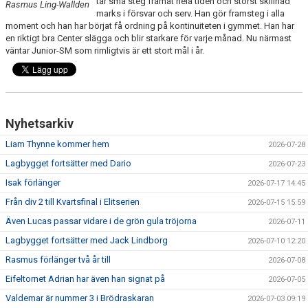
tar små steg framåt hela tiden och störst skillnad
Rasmus Ling-Wallden
marks i försvar och serv. Han gör framsteg i alla
moment och han har börjat få ordning på kontinuiteten i gymmet. Han har
en riktigt bra Center slägga och blir starkare för varje månad. Nu närmast
väntar Junior-SM som rimligtvis är ett stort mål i år.
Nyhetsarkiv
Liam Thynne kommer hem
2026-07-28
Lagbygget fortsätter med Dario
2026-07-23
Isak förlänger
2026-07-17 14:45
Från div 2 till Kvartsfinal i Elitserien
2026-07-15 15:59
Även Lucas passar vidare i de grön gula tröjorna
2026-07-11
Lagbygget fortsätter med Jack Lindborg
2026-07-10 12:20
Rasmus förlänger två år till
2026-07-08
Eifeltornet Adrian har även han signat på
2026-07-05
Valdemar är nummer 3 i Brödraskaran
2026-07-03 09:19