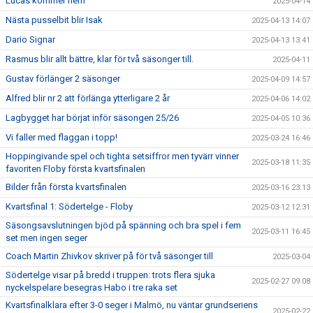
Lucas kommer hem
2025-04-14
Nästa pusselbit blir Isak
2025-04-13 14:07
Dario Signar
2025-04-13 13:41
Rasmus blir allt bättre, klar för två säsonger till.
2025-04-11
Gustav förlänger 2 säsonger
2025-04-09 14:57
Alfred blir nr 2 att förlänga ytterligare 2 år
2025-04-06 14:02
Lagbygget har börjat inför säsongen 25/26
2025-04-05 10:36
Vi faller med flaggan i topp!
2025-03-24 16:46
Hoppingivande spel och tighta setsiffror men tyvärr vinner
2025-03-18 11:35
favoriten Floby första kvartsfinalen
Bilder från första kvartsfinalen
2025-03-16 23:13
Kvartsfinal 1: Södertelge - Floby
2025-03-12 12:31
Säsongsavslutningen bjöd på spänning och bra spel i fem
2025-03-11 16:45
set men ingen seger
Coach Martin Zhivkov skriver på för två säsonger till
2025-03-04
Södertelge visar på bredd i truppen: trots flera sjuka
2025-02-27 09:08
nyckelspelare besegras Habo i tre raka set
Kvartsfinalklara efter 3-0 seger i Malmö, nu väntar grundseriens
2025-02-22