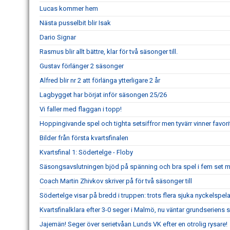
Lucas kommer hem
Nästa pusselbit blir Isak
Dario Signar
Rasmus blir allt bättre, klar för två säsonger till.
Gustav förlänger 2 säsonger
Alfred blir nr 2 att förlänga ytterligare 2 år
Lagbygget har börjat inför säsongen 25/26
Vi faller med flaggan i topp!
Hoppingivande spel och tighta setsiffror men tyvärr vinner favori
Bilder från första kvartsfinalen
Kvartsfinal 1: Södertelge - Floby
Säsongsavslutningen bjöd på spänning och bra spel i fem set 
Coach Martin Zhivkov skriver på för två säsonger till
Södertelge visar på bredd i truppen: trots flera sjuka nyckelspel
Kvartsfinalklara efter 3-0 seger i Malmö, nu väntar grundserie
Jajemän! Seger över serietvåan Lunds VK efter en otrolig rysare!