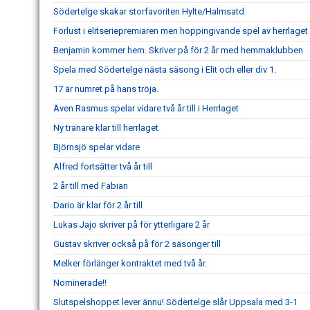
Södertelge skakar storfavoriten Hylte/Halmsatd
Förlust i elitseriepremiären men hoppingivande spel av herrlaget
Benjamin kommer hem. Skriver på för 2 år med hemmaklubben
Spela med Södertelge nästa säsong i Elit och eller div 1.
17 är numret på hans tröja.
Även Rasmus spelar vidare två år till i Herrlaget
Ny tränare klar till herrlaget
Björnsjö spelar vidare
Alfred fortsätter två år till
2 år till med Fabian
Dario är klar för 2 år till
Lukas Jajo skriver på för ytterligare 2 år
Gustav skriver också på för 2 säsonger till
Melker förlänger kontraktet med två år.
Nominerade!!
Slutspelshoppet lever ännu! Södertelge slår Uppsala med 3-1