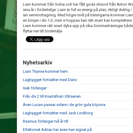
Liam kommer från Solna och har fått goda vitsord från Anton Wes
sina år i Södertelge. Liam är full av energi på plan, riktigt duktig
sin servmottagning. Med högre nivå på träningarna kommer Liam ut
en början i div 1-2, men vi hoppas han rätt snart kan komplettera
Liam kommer rätt snart dyka upp på våra Sommarträningar både 
flyttar ner till Södertälje.
Nyhetsarkiv
Liam Thynne kommer hem
Lagbygget fortsätter med Dario
Isak förlänger
Från div 2 till Kvartsfinal i Elitserien
Även Lucas passar vidare i de grön gula tröjorna
Lagbygget fortsätter med Jack Lindborg
Rasmus förlänger två år till
Eifeltornet Adrian har även han signat på