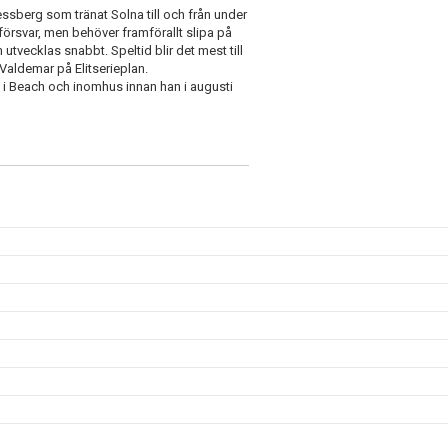
sberg som tränat Solna till och från under
 i försvar, men behöver framförallt slipa på
vecklas snabbt. Speltid blir det mest till
 Valdemar på Elitserieplan.
i Beach och inomhus innan han i augusti