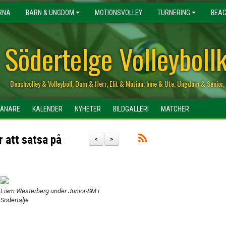
RNA
BARN & UNGDOM
MOTIONSVOLLEY
TURNERING
BEAC
Södertelge Volleyboll
Beachvolley & Volleyboll, Dam & Herr, Elit & Motion, Inne & Ute, Ungdom & Senio
RÄNARE
KALENDER
NYHETER
BILDGALLERI
MATCHER
r att satsa på
<
>
Liam Westerberg under Junior-SM i
Södertälje