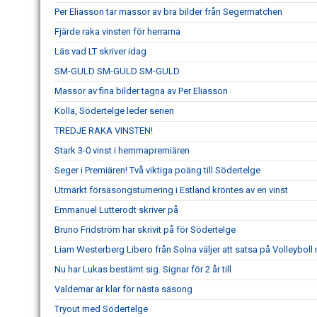
Per Eliasson tar massor av bra bilder från Segermatchen
Fjärde raka vinsten för herrarna
Läs vad LT skriver idag
SM-GULD SM-GULD SM-GULD
Massor av fina bilder tagna av Per Eliasson
Kolla, Södertelge leder serien
TREDJE RAKA VINSTEN!
Stark 3-0 vinst i hemmapremiären
Seger i Premiären! Två viktiga poäng till Södertelge
Utmärkt försäsongsturnering i Estland kröntes av en vinst
Emmanuel Lutterodt skriver på
Bruno Fridström har skrivit på för Södertelge
Liam Westerberg Libero från Solna väljer att satsa på Volleybol
Nu har Lukas bestämt sig. Signar för 2 år till
Valdemar är klar för nästa säsong
Tryout med Södertelge