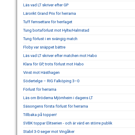
Läs vad LT skriver efter GP
Lärorikt Grand Prix för herrarna
Tuff femsettare för herrlaget
Tung bortaförlust mot Hylte/Halmstad
Tung förlust i en svängig match
Floby var snäppet bättre
Läs vad LT skriver efter matchen mot Habo
Klara för GP, trots förlust mot Habo
Vinst mot Hästhagen
Södertelge – RIG Falköping 3–0
Förlust för herrarna
Läs om Bröderna Mjörnheim i dagens LT
Säsongens första förlust för herrarna
Tillbaka på toppen!
SVBK toppar Elitserien - och är värd en större publik
Stabil 3-0 seger mot Vingåker