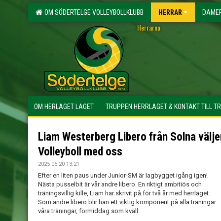
OM SÖDERTELGE VOLLEYBOLLKLUBB
HERRAR
DAME
Herrarna
OM HERLAGET LAGET
TRUPPEN HERRLAGET & KONTAKT TILL T
Liam Westerberg Libero från Solna välje
Volleyboll med oss
2025-05-20 13:21
Efter en liten paus under Junior-SM är lagbygget igång igen!
Nästa pusselbit är vår andre libero. En riktigt ambitiös och
träningsvillig kille, Liam har skrivit på för två år med herrlaget.
Som andre libero blir han ett viktig komponent på alla träningar
våra träningar, förmiddag som kväll.