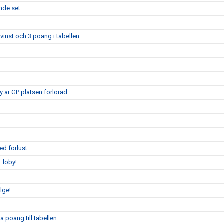
ande set
vinst och 3 poäng i tabellen.
 är GP platsen förlorad
ed förlust.
Floby!
lge!
 poäng till tabellen