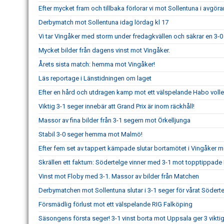
Efter mycket fram och tillbaka förlorar vi mot Sollentuna i avgör
Derbymatch mot Sollentuna idag lördag kl 17
Vi tar Vingåker med storm under fredagkvällen och säkrar en 3-0 
Mycket bilder från dagens vinst mot Vingåker.
Årets sista match: hemma mot Vingåker!
Läs reportage i Länstidningen om laget
Efter en hård och utdragen kamp mot ett välspelande Habo volley
Viktig 3-1 seger innebär att Grand Prix är inom räckhåll!
Massor av fina bilder från 3-1 segern mot Örkelljunga
Stabil 3-0 seger hemma mot Malmö!
Efter fem set av tappert kämpade slutar bortamötet i Vingåker m
Skrällen ett faktum: Södertelge vinner med 3-1 mot topptippade 
Vinst mot Floby med 3-1. Massor av bilder från Matchen
Derbymatchen mot Sollentuna slutar i 3-1 seger för vårat Söderte
Försmädlig förlust mot ett välspelande RIG Falköping
Säsongens första seger! 3-1 vinst borta mot Uppsala ger 3 viktiga