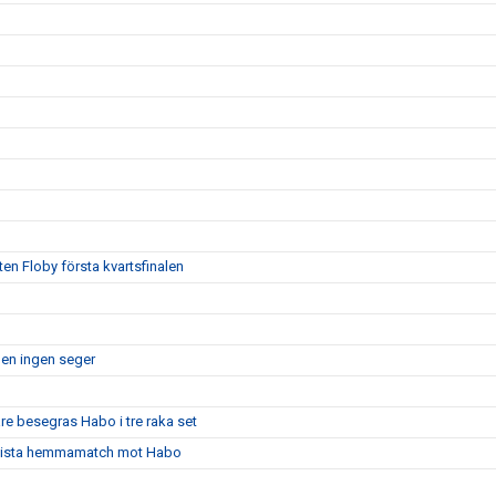
ten Floby första kvartsfinalen
men ingen seger
are besegras Habo i tre raka set
ns sista hemmamatch mot Habo