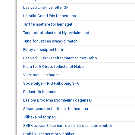
Läs vad LT skriver efter GP
Lärorikt Grand Prix för herrarna
Tuff femsettare för herrlaget
Tung bortaförlust mot Hylte/Halmstad
Tung förlust i en svängig match
Floby var snäppet bättre
Läs vad LT skriver efter matchen mot Habo
Klara för GP, trots förlust mot Habo
Vinst mot Hästhagen
Södertelge – RIG Falköping 3–0
Förlust för herrarna
Läs om Bröderna Mjörnheim i dagens LT
Säsongens första förlust för herrarna
Tillbaka på toppen!
SVBK toppar Elitserien - och är värd en större publik
Stabil 3-0 seger mot Vingåker