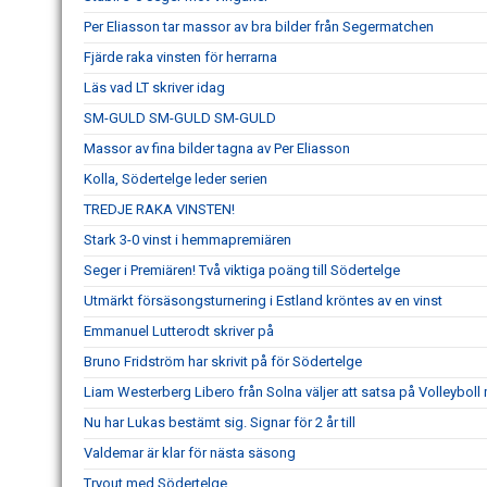
Per Eliasson tar massor av bra bilder från Segermatchen
Fjärde raka vinsten för herrarna
Läs vad LT skriver idag
SM-GULD SM-GULD SM-GULD
Massor av fina bilder tagna av Per Eliasson
Kolla, Södertelge leder serien
TREDJE RAKA VINSTEN!
Stark 3-0 vinst i hemmapremiären
Seger i Premiären! Två viktiga poäng till Södertelge
Utmärkt försäsongsturnering i Estland kröntes av en vinst
Emmanuel Lutterodt skriver på
Bruno Fridström har skrivit på för Södertelge
Liam Westerberg Libero från Solna väljer att satsa på Volleybol
Nu har Lukas bestämt sig. Signar för 2 år till
Valdemar är klar för nästa säsong
Tryout med Södertelge