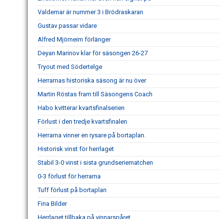
Valdemar är nummer 3 i Brödraskaran
Gustav passar vidare
Alfred Mjörneim förlänger
Deyan Marinov klar för säsongen 26-27
Tryout med Södertelge
Herrarnas historiska säsong är nu över
Martin Röstas fram till Säsongens Coach
Habo kvitterar kvartsfinalserien
Förlust i den tredje kvartsfinalen
Herrarna vinner en rysare på bortaplan.
Historisk vinst för herrlaget
Stabil 3-0 vinst i sista grundseriematchen
0-3 förlust för herrarna
Tuff förlust på bortaplan
Fina Bilder
Herrlaget tillbaka på vinnarspåret