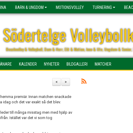
RNA
BARN & UNGDOM
MOTIONSVOLLEY
TURNERING
BEAC
Södertelge Volleyboll
Beachvolley & Volleyboll, Dam & Herr, Elit & Motion, Inne & Ute, Ungdom & Senio
RÄNARE
KALENDER
NYHETER
BILDGALLERI
MATCHER
<
>
gen hemma premiär. Innan matchen snackade
a idag och det var exakt så det blev.
m leder till många misstag men med hjälp av
rån. Istället var det vi som tog