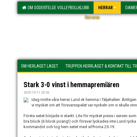
OM SÖDERTELGE VOLLEYBOLLKLUBB
HERRAR
DAME
Herrarna
OM HERLAGET LAGET
TRUPPEN HERRLAGET & KONTAKT TILL T
Stark 3-0 vinst i hemmapremiären
2025-10-11 20:56
Idag mötte våra herrar Lund vk hemma i Täljehallen. Äntli
vi mycket om att försvarsspelet var nyckeln om vi skulle vinn
Första setet började vi starkt. Lite för mycket press i serven so
bra block (6 block poäng!) och försvar lyckades inte Lund rycka if
kommandot och tog hem setet med siffrorna 25-19.