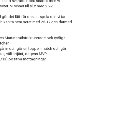
-1. Lund svarade dock snabbt men vi
et. Vi vinner till slut med 25-21.
 gör det lätt för oss att spela och vi tar
 och kan ta hem setet med 25-17 och därmed
h Martins välstrukturerade och tydliga
tchen.
går in och gör en toppen match och gör
mus, välförtjänt, dagens MVP.
13) positiva mottagningar.