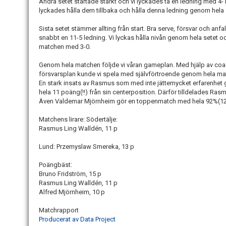
Andra setet startade starkt och vi lyckades ta en ledning med 4
lyckades hålla dem tillbaka och hålla denna ledning genom hela set
Sista setet stämmer allting från start. Bra serve, försvar och anfall
snabbt en 11-5 ledning. Vi lyckas hålla nivån genom hela setet
matchen med 3-0.
Genom hela matchen följde vi våran gameplan. Med hjälp av coac
försvarsplan kunde vi spela med självförtroende genom hela ma
En stark insats av Rasmus som med inte jättemycket erfarenhet 
hela 11 poäng(!!) från sin centerposition. Därför tilldelades Ras
Även Valdemar Mjörnheim gör en toppenmatch med hela 92%(12/
Matchens lirare: Södertälje:
Rasmus Ling Walldén, 11 p
Lund: Przemyslaw Smereka, 13 p
Poängbäst:
Bruno Fridström, 15 p
Rasmus Ling Walldén, 11 p
Alfred Mjörnheim, 10 p
Matchrapport
Producerat av Data Project