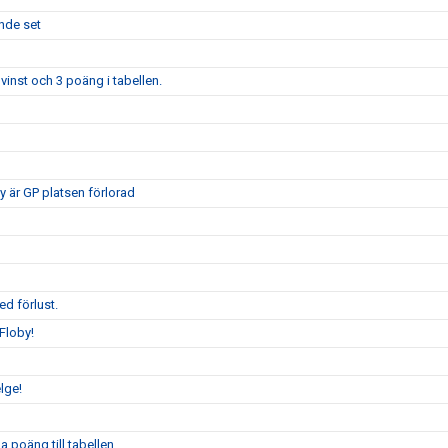
ande set
vinst och 3 poäng i tabellen.
 är GP platsen förlorad
ed förlust.
Floby!
lge!
 poäng till tabellen