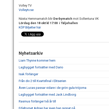
Volley TV
Volleytv.se
Nästa Hemmamatch blir
Derbymatch
mot Sollentuna VK
Lördag den 18 okt kl 17:00 i Täljehallen
KÖP Biljetter här
Nyhetsarkiv
Liam Thynne kommer hem
Lagbygget fortsätter med Dario
Isak förlänger
Från div 2 till Kvartsfinal i Elitserien
Även Lucas passar vidare i de grön gula tröjorna
Lagbygget fortsätter med Jack Lindborg
Rasmus förlänger två år till
Eifeltornet Adrian har även han signat på