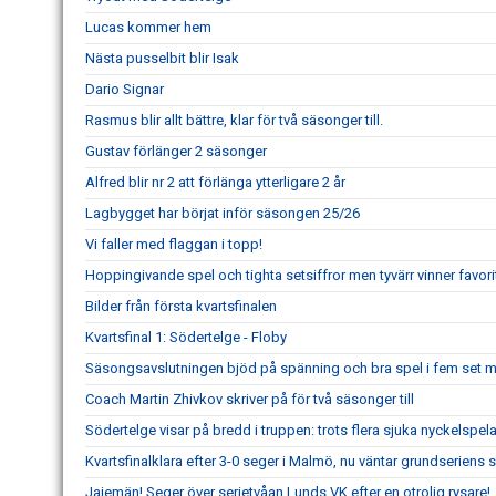
Lucas kommer hem
Nästa pusselbit blir Isak
Dario Signar
Rasmus blir allt bättre, klar för två säsonger till.
Gustav förlänger 2 säsonger
Alfred blir nr 2 att förlänga ytterligare 2 år
Lagbygget har börjat inför säsongen 25/26
Vi faller med flaggan i topp!
Hoppingivande spel och tighta setsiffror men tyvärr vinner favori
Bilder från första kvartsfinalen
Kvartsfinal 1: Södertelge - Floby
Säsongsavslutningen bjöd på spänning och bra spel i fem set 
Coach Martin Zhivkov skriver på för två säsonger till
Södertelge visar på bredd i truppen: trots flera sjuka nyckelspel
Kvartsfinalklara efter 3-0 seger i Malmö, nu väntar grundserie
Jajemän! Seger över serietvåan Lunds VK efter en otrolig rysare!