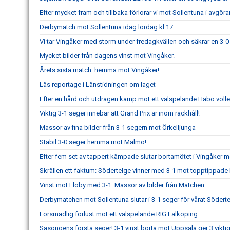
Efter mycket fram och tillbaka förlorar vi mot Sollentuna i avgör
Derbymatch mot Sollentuna idag lördag kl 17
Vi tar Vingåker med storm under fredagkvällen och säkrar en 3-0 
Mycket bilder från dagens vinst mot Vingåker.
Årets sista match: hemma mot Vingåker!
Läs reportage i Länstidningen om laget
Efter en hård och utdragen kamp mot ett välspelande Habo volley
Viktig 3-1 seger innebär att Grand Prix är inom räckhåll!
Massor av fina bilder från 3-1 segern mot Örkelljunga
Stabil 3-0 seger hemma mot Malmö!
Efter fem set av tappert kämpade slutar bortamötet i Vingåker m
Skrällen ett faktum: Södertelge vinner med 3-1 mot topptippade 
Vinst mot Floby med 3-1. Massor av bilder från Matchen
Derbymatchen mot Sollentuna slutar i 3-1 seger för vårat Söderte
Försmädlig förlust mot ett välspelande RIG Falköping
Säsongens första seger! 3-1 vinst borta mot Uppsala ger 3 viktiga