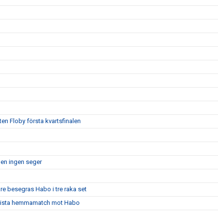
ten Floby första kvartsfinalen
men ingen seger
are besegras Habo i tre raka set
ns sista hemmamatch mot Habo