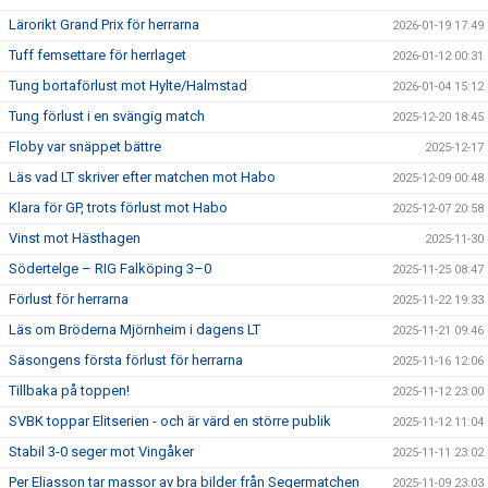
Lärorikt Grand Prix för herrarna
2026-01-19 17:49
Tuff femsettare för herrlaget
2026-01-12 00:31
Tung bortaförlust mot Hylte/Halmstad
2026-01-04 15:12
Tung förlust i en svängig match
2025-12-20 18:45
Floby var snäppet bättre
2025-12-17
Läs vad LT skriver efter matchen mot Habo
2025-12-09 00:48
Klara för GP, trots förlust mot Habo
2025-12-07 20:58
Vinst mot Hästhagen
2025-11-30
Södertelge – RIG Falköping 3–0
2025-11-25 08:47
Förlust för herrarna
2025-11-22 19:33
Läs om Bröderna Mjörnheim i dagens LT
2025-11-21 09:46
Säsongens första förlust för herrarna
2025-11-16 12:06
Tillbaka på toppen!
2025-11-12 23:00
SVBK toppar Elitserien - och är värd en större publik
2025-11-12 11:04
Stabil 3-0 seger mot Vingåker
2025-11-11 23:02
Per Eliasson tar massor av bra bilder från Segermatchen
2025-11-09 23:03