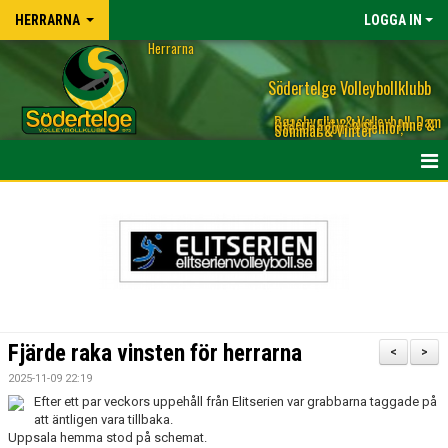
HERRARNA
LOGGA IN
Herrarna
Södertelge Volleybollklubb
Beachvolley & Volleyboll, Dam
& Herr, Elit & Motion, Inne &
Ute, Ungdom & Senior,
Sommar & Vinter
OM HERLAGET LAGET
TRUPPEN HERRLAGET & KONTAKT TILL TRÄNARE
KALENDER
NYHETER
Fjärde raka vinsten för herrarna
<
>
BILDGALLERI
2025-11-09 22:19
Efter ett par veckors uppehåll från Elitserien var grabbarna taggade på
MATCHER
att äntligen vara tillbaka.
Uppsala hemma stod på schemat.