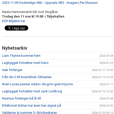
2025-11-09 Södertelge VBK - Uppsala VBS - Images | Per Eliasson
Nästa Hemmamatch blir mot Vingåker
Tisdag den 11 nov kl 19:00 i Täljehallen
KÖP Biljetter här
Nyhetsarkiv
Liam Thynne kommer hem
2026-07-28
Lagbygget fortsätter med Dario
2026-07-23
Isak förlänger
2026-07-17 14:45
Från div 2 till Kvartsfinal i Elitserien
2026-07-15 15:59
Även Lucas passar vidare i de grön gula tröjorna
2026-07-11
Lagbygget fortsätter med Jack Lindborg
2026-07-10 12:20
Rasmus förlänger två år till
2026-07-08
Eifeltornet Adrian har även han signat på
2026-07-05
Valdemar är nummer 3 i Brödraskaran
2026-07-03 09:19