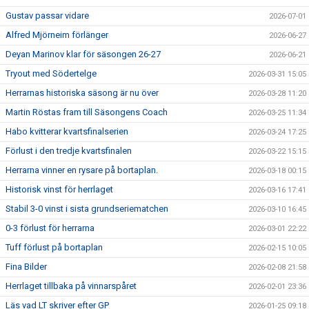
Gustav passar vidare
2026-07-01
Alfred Mjörneim förlänger
2026-06-27
Deyan Marinov klar för säsongen 26-27
2026-06-21
Tryout med Södertelge
2026-03-31 15:05
Herrarnas historiska säsong är nu över
2026-03-28 11:20
Martin Röstas fram till Säsongens Coach
2026-03-25 11:34
Habo kvitterar kvartsfinalserien
2026-03-24 17:25
Förlust i den tredje kvartsfinalen
2026-03-22 15:15
Herrarna vinner en rysare på bortaplan.
2026-03-18 00:15
Historisk vinst för herrlaget
2026-03-16 17:41
Stabil 3-0 vinst i sista grundseriematchen
2026-03-10 16:45
0-3 förlust för herrarna
2026-03-01 22:22
Tuff förlust på bortaplan
2026-02-15 10:05
Fina Bilder
2026-02-08 21:58
Herrlaget tillbaka på vinnarspåret
2026-02-01 23:36
Läs vad LT skriver efter GP
2026-01-25 09:18