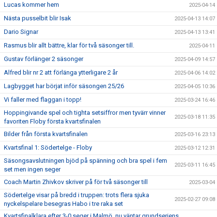
Lucas kommer hem
2025-04-14
Nästa pusselbit blir Isak
2025-04-13 14:07
Dario Signar
2025-04-13 13:41
Rasmus blir allt bättre, klar för två säsonger till.
2025-04-11
Gustav förlänger 2 säsonger
2025-04-09 14:57
Alfred blir nr 2 att förlänga ytterligare 2 år
2025-04-06 14:02
Lagbygget har börjat inför säsongen 25/26
2025-04-05 10:36
Vi faller med flaggan i topp!
2025-03-24 16:46
Hoppingivande spel och tighta setsiffror men tyvärr vinner
2025-03-18 11:35
favoriten Floby första kvartsfinalen
Bilder från första kvartsfinalen
2025-03-16 23:13
Kvartsfinal 1: Södertelge - Floby
2025-03-12 12:31
Säsongsavslutningen bjöd på spänning och bra spel i fem
2025-03-11 16:45
set men ingen seger
Coach Martin Zhivkov skriver på för två säsonger till
2025-03-04
Södertelge visar på bredd i truppen: trots flera sjuka
2025-02-27 09:08
nyckelspelare besegras Habo i tre raka set
Kvartsfinalklara efter 3-0 seger i Malmö, nu väntar grundseriens