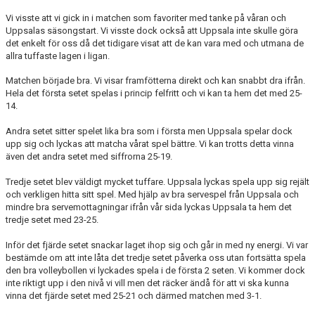
Vi visste att vi gick in i matchen som favoriter med tanke på våran och
Uppsalas säsongstart. Vi visste dock också att Uppsala inte skulle göra
det enkelt för oss då det tidigare visat att de kan vara med och utmana de
allra tuffaste lagen i ligan.
Matchen började bra. Vi visar framfötterna direkt och kan snabbt dra ifrån.
Hela det första setet spelas i princip felfritt och vi kan ta hem det med 25-
14.
Andra setet sitter spelet lika bra som i första men Uppsala spelar dock
upp sig och lyckas att matcha vårat spel bättre. Vi kan trotts detta vinna
även det andra setet med siffrorna 25-19.
Tredje setet blev väldigt mycket tuffare. Uppsala lyckas spela upp sig rejält
och verkligen hitta sitt spel. Med hjälp av bra servespel från Uppsala och
mindre bra servemottagningar ifrån vår sida lyckas Uppsala ta hem det
tredje setet med 23-25.
Inför det fjärde setet snackar laget ihop sig och går in med ny energi. Vi var
bestämde om att inte låta det tredje setet påverka oss utan fortsätta spela
den bra volleybollen vi lyckades spela i de första 2 seten. Vi kommer dock
inte riktigt upp i den nivå vi vill men det räcker ändå för att vi ska kunna
vinna det fjärde setet med 25-21 och därmed matchen med 3-1.