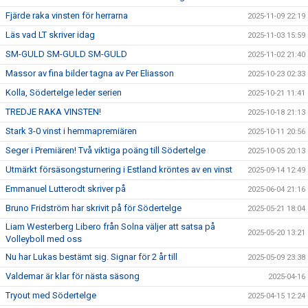
Fjärde raka vinsten för herrarna
2025-11-09 22:19
Läs vad LT skriver idag
2025-11-03 15:59
SM-GULD SM-GULD SM-GULD
2025-11-02 21:40
Massor av fina bilder tagna av Per Eliasson
2025-10-23 02:33
Kolla, Södertelge leder serien
2025-10-21 11:41
TREDJE RAKA VINSTEN!
2025-10-18 21:13
Stark 3-0 vinst i hemmapremiären
2025-10-11 20:56
Seger i Premiären! Två viktiga poäng till Södertelge
2025-10-05 20:13
Utmärkt försäsongsturnering i Estland kröntes av en vinst
2025-09-14 12:49
Emmanuel Lutterodt skriver på
2025-06-04 21:16
Bruno Fridström har skrivit på för Södertelge
2025-05-21 18:04
Liam Westerberg Libero från Solna väljer att satsa på
2025-05-20 13:21
Volleyboll med oss
Nu har Lukas bestämt sig. Signar för 2 år till
2025-05-09 23:38
Valdemar är klar för nästa säsong
2025-04-16
Tryout med Södertelge
2025-04-15 12:24