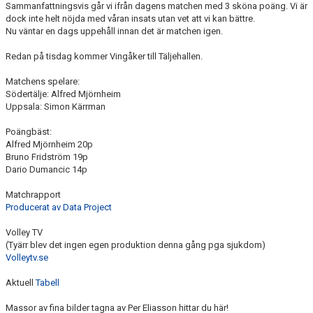
Sammanfattningsvis går vi ifrån dagens matchen med 3 sköna poäng. Vi är
dock inte helt nöjda med våran insats utan vet att vi kan bättre.
Nu väntar en dags uppehåll innan det är matchen igen.
Redan på tisdag kommer Vingåker till Täljehallen.
Matchens spelare:
Södertälje: Alfred Mjörnheim
Uppsala: Simon Kärrman
Poängbäst:
Alfred Mjörnheim 20p
Bruno Fridström 19p
Dario Dumancic 14p
Matchrapport
Producerat av Data Project
Volley TV
(Tyärr blev det ingen egen produktion denna gång pga sjukdom)
Volleytv.se
Aktuell
Tabell
Massor av fina bilder tagna av Per Eliasson hittar du här!