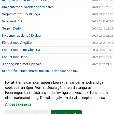
2023-11-26 23:37
Bra centerspel bäddade för vinsten
2023-11-13 20:18
Seger 3-2 mot Örkelljunga
2023-03-07 13:00
Vinst mot RIG
2023-02-26 00:53
Seger i Derbyt
2023-02-16 23:26
Ny center spelar på lördag
2023-02-09 23:26
Förlust mot Vingåker
2023-02-08 18:43
Förlust mot serietvåan 1-3
2023-02-02 15:23
Förlust mot Habo
2022-12-20 12:06
3 poäng idag mot Uppsala
2022-11-26 21:06
Bilder från Elitseriematch mellan Södertelge och RIG
2022-11-21 23:03
Falköping
Seger mot RIG Falköping med 3-1
För att hemsidan ska fungera korrekt använder vi nödvändiga
2022-11-21 22:40
cookies från SportAdmin. Dessa går inte att stänga av.
Första vinsten!
2022-10-10 23:19
Föreningen kan också använda frivilliga cookies, t.ex. för statistik
eller marknadsföring. Du väljer själv om du vill acceptera dessa.
Anpassa dina val
Cookie-inställningar
Gå till Webbversion