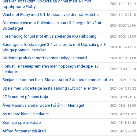
Skrällen ett faktum: Södertelge vinner med 3-1 mot
2024-11-11 14:14
topptippade Floby!
Vinst mot Floby med 3-1. Massor av bilder från Matchen
2024-11-10 21:18
Derbymatchen mot Sollentuna slutar i 3-1 seger för vårat
2024-10-27 22:06
Södertelge!
Försmädlig förlust mot ett välspelande RIG Falköping
2024-10-21 01:09
Säsongens första seger! 3-1 vinst borta mot Uppsala ger 3
2024-10-14 17:15
viktiga poäng till tabellen
Södertelge skakar storfavoriten Hylte/Halmsatd
2024-10-10 01:00
Förlust i elitseriepremiären men hoppingivande spel av
2024-09-30 00:18
herrlaget
Benjamin kommer hem. Skriver på för 2 år med hemmaklubben
2024-06-26
Spela med Södertelge nästa säsong i Elit och eller div 1.
2024-06-12 16:32
17 är numret på hans tröja.
2024-04-28 21:16
Även Rasmus spelar vidare två år till i Herrlaget
2024-04-24 11:59
Ny tränare klar till herrlaget
2024-04-22 18:02
Björnsjö spelar vidare
2024-04-18 14:43
Alfred fortsätter två år till
2024-04-15 22:39