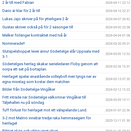
2 år till med Fabian
2024-04-11 22:12
Dario är klar för 2 år till
2024-04-10 22:27
Lukas Jajo skriver på för ytterligare 2 år
2024-04-07 20:42
Gustav skriver också på för 2 säsonger till
2024-04-05 22:58
Melker förlänger kontraktet med två år.
2024-04-04 01:58
Nominerade!!
2024-03-20 09:21
Slutspelshoppet lever ännu! Södertelge slår Uppsala med
2024-03-05 12:52
3-1
Södertelges herrlag skakar serieledaren Floby genom att
2024-02-26 15:31
norpa ett set på bortaplan.
Herrlaget spelar enastående volleyboll men tyngs ner av
2024-02-13 07:20
egna misstag som kostar dem matchen
Bilder från Södertelge-Vingåker
2024-02-12 15:22
Fritt inträde när Södertelge välkomnar Vingåker till
2024-02-09 13:11
Täljehallen nu på söndag
Tuff förlust för herrlaget mot ett välspelande Lund.
2024-01-07 22:36
3-2 mot Malmö innebär tredje raka hemmasegern för
2023-12-11 01:30
herrlaget
Riktigt skön och viktig vinst idag!