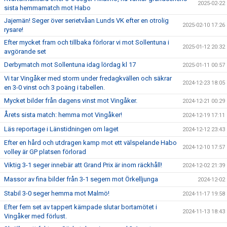
2025-02-22
sista hemmamatch mot Habo
Jajemän! Seger över serietvåan Lunds VK efter en otrolig
2025-02-10 17:26
rysare!
Efter mycket fram och tillbaka förlorar vi mot Sollentuna i
2025-01-12 20:32
avgörande set
Derbymatch mot Sollentuna idag lördag kl 17
2025-01-11 00:57
Vi tar Vingåker med storm under fredagkvällen och säkrar
2024-12-23 18:05
en 3-0 vinst och 3 poäng i tabellen.
Mycket bilder från dagens vinst mot Vingåker.
2024-12-21 00:29
Årets sista match: hemma mot Vingåker!
2024-12-19 17:11
Läs reportage i Länstidningen om laget
2024-12-12 23:43
Efter en hård och utdragen kamp mot ett välspelande Habo
2024-12-10 17:57
volley är GP platsen förlorad
Viktig 3-1 seger innebär att Grand Prix är inom räckhåll!
2024-12-02 21:39
Massor av fina bilder från 3-1 segern mot Örkelljunga
2024-12-02
Stabil 3-0 seger hemma mot Malmö!
2024-11-17 19:58
Efter fem set av tappert kämpade slutar bortamötet i
2024-11-13 18:43
Vingåker med förlust.