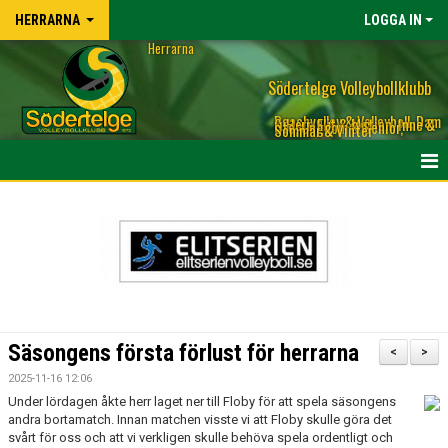
HERRARNA
LOGGA IN
Herrarna
Södertelge Volleybollklubb
Beachvolley & Volleyboll, Dam
& Herr, Elit & Motion, Inne &
Ute, Ungdom & Senior,
Sommar & Vinter
OM HERLAGET LAGET
TRUPPEN HERRLAGET & KONTAKT TILL TRÄNARE
KALENDER
NYHETER
Säsongens första förlust för herrarna
<
>
BILDGALLERI
2025-11-16 12:06
Under lördagen åkte herr laget ner till Floby för att spela säsongens
MATCHER
andra bortamatch. Innan matchen visste vi att Floby skulle göra det
svårt för oss och att vi verkligen skulle behöva spela ordentligt och