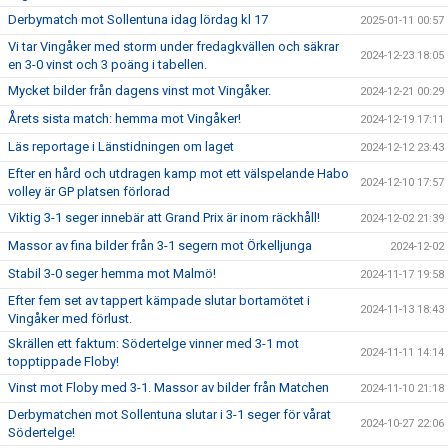
Derbymatch mot Sollentuna idag lördag kl 17
2025-01-11 00:57
Vi tar Vingåker med storm under fredagkvällen och säkrar
2024-12-23 18:05
en 3-0 vinst och 3 poäng i tabellen.
Mycket bilder från dagens vinst mot Vingåker.
2024-12-21 00:29
Årets sista match: hemma mot Vingåker!
2024-12-19 17:11
Läs reportage i Länstidningen om laget
2024-12-12 23:43
Efter en hård och utdragen kamp mot ett välspelande Habo
2024-12-10 17:57
volley är GP platsen förlorad
Viktig 3-1 seger innebär att Grand Prix är inom räckhåll!
2024-12-02 21:39
Massor av fina bilder från 3-1 segern mot Örkelljunga
2024-12-02
Stabil 3-0 seger hemma mot Malmö!
2024-11-17 19:58
Efter fem set av tappert kämpade slutar bortamötet i
2024-11-13 18:43
Vingåker med förlust.
Skrällen ett faktum: Södertelge vinner med 3-1 mot
2024-11-11 14:14
topptippade Floby!
Vinst mot Floby med 3-1. Massor av bilder från Matchen
2024-11-10 21:18
Derbymatchen mot Sollentuna slutar i 3-1 seger för vårat
2024-10-27 22:06
Södertelge!