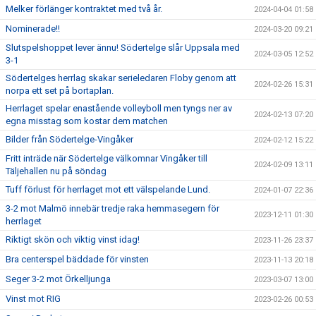
Melker förlänger kontraktet med två år.
2024-04-04 01:58
Nominerade!!
2024-03-20 09:21
Slutspelshoppet lever ännu! Södertelge slår Uppsala med
2024-03-05 12:52
3-1
Södertelges herrlag skakar serieledaren Floby genom att
2024-02-26 15:31
norpa ett set på bortaplan.
Herrlaget spelar enastående volleyboll men tyngs ner av
2024-02-13 07:20
egna misstag som kostar dem matchen
Bilder från Södertelge-Vingåker
2024-02-12 15:22
Fritt inträde när Södertelge välkomnar Vingåker till
2024-02-09 13:11
Täljehallen nu på söndag
Tuff förlust för herrlaget mot ett välspelande Lund.
2024-01-07 22:36
3-2 mot Malmö innebär tredje raka hemmasegern för
2023-12-11 01:30
herrlaget
Riktigt skön och viktig vinst idag!
2023-11-26 23:37
Bra centerspel bäddade för vinsten
2023-11-13 20:18
Seger 3-2 mot Örkelljunga
2023-03-07 13:00
Vinst mot RIG
2023-02-26 00:53