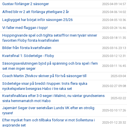
Gustav förlänger 2 säsonger
2025-04-09 14:57
Alfred blir nr 2 att förlänga ytterligare 2 år
2025-04-06 14:02
Lagbygget har börjat inför säsongen 25/26
2025-04-05 10:36
Vi faller med flaggan i topp!
2025-03-24 16:46
Hoppingivande spel och tighta setsiffror men tyvärr vinner
2025-03-18 11:35
favoriten Floby första kvartsfinalen
Bilder från första kvartsfinalen
2025-03-16 23:13
Kvartsfinal 1: Södertelge - Floby
2025-03-12 12:31
Säsongsavslutningen bjöd på spänning och bra spel i fem
2025-03-11 16:45
set men ingen seger
Coach Martin Zhivkov skriver på för två säsonger till
2025-03-04
Södertelge visar på bredd i truppen: trots flera sjuka
2025-02-27 09:08
nyckelspelare besegras Habo i tre raka set
Kvartsfinalklara efter 3-0 seger i Malmö, nu väntar grundseriens
2025-02-22
sista hemmamatch mot Habo
Jajemän! Seger över serietvåan Lunds VK efter en otrolig
2025-02-10 17:26
rysare!
Efter mycket fram och tillbaka förlorar vi mot Sollentuna i
2025-01-12 20:32
avgörande set