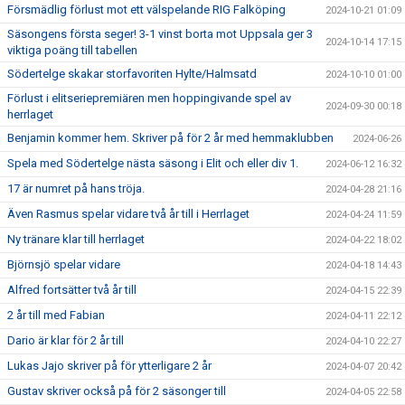
Försmädlig förlust mot ett välspelande RIG Falköping
2024-10-21 01:09
Säsongens första seger! 3-1 vinst borta mot Uppsala ger 3
2024-10-14 17:15
viktiga poäng till tabellen
Södertelge skakar storfavoriten Hylte/Halmsatd
2024-10-10 01:00
Förlust i elitseriepremiären men hoppingivande spel av
2024-09-30 00:18
herrlaget
Benjamin kommer hem. Skriver på för 2 år med hemmaklubben
2024-06-26
Spela med Södertelge nästa säsong i Elit och eller div 1.
2024-06-12 16:32
17 är numret på hans tröja.
2024-04-28 21:16
Även Rasmus spelar vidare två år till i Herrlaget
2024-04-24 11:59
Ny tränare klar till herrlaget
2024-04-22 18:02
Björnsjö spelar vidare
2024-04-18 14:43
Alfred fortsätter två år till
2024-04-15 22:39
2 år till med Fabian
2024-04-11 22:12
Dario är klar för 2 år till
2024-04-10 22:27
Lukas Jajo skriver på för ytterligare 2 år
2024-04-07 20:42
Gustav skriver också på för 2 säsonger till
2024-04-05 22:58