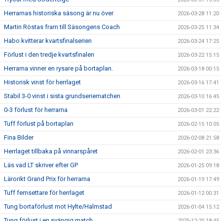
Herrarnas historiska säsong är nu över
2026-03-28 11:20
Martin Röstas fram till Säsongens Coach
2026-03-25 11:34
Habo kvitterar kvartsfinalserien
2026-03-24 17:25
Förlust i den tredje kvartsfinalen
2026-03-22 15:15
Herrarna vinner en rysare på bortaplan.
2026-03-18 00:15
Historisk vinst för herrlaget
2026-03-16 17:41
Stabil 3-0 vinst i sista grundseriematchen
2026-03-10 16:45
0-3 förlust för herrarna
2026-03-01 22:22
Tuff förlust på bortaplan
2026-02-15 10:05
Fina Bilder
2026-02-08 21:58
Herrlaget tillbaka på vinnarspåret
2026-02-01 23:36
Läs vad LT skriver efter GP
2026-01-25 09:18
Lärorikt Grand Prix för herrarna
2026-01-19 17:49
Tuff femsettare för herrlaget
2026-01-12 00:31
Tung bortaförlust mot Hylte/Halmstad
2026-01-04 15:12
Tung förlust i en svängig match
2025-12-20 18:45