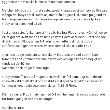
aggressivt om vi skulle kunna vara med och utmana.
Matchen började bra. I första setet spelar vi aggressivt och lyckas försvara
många av Flobys anfall. Setet är jämnt från början till slut men på grund av
för många servemiss och några slarviga servemottagningar så lyckas
Floby vinna setet med 23-25.
I det andra setet funkar spelet inte alls lika bra. Floby höjer nivån i sin serve
vilket gör det svårt för oss att hitta en rytm i vårat anfallspel. Setet började
direkt med att Floby tar en 1-4 ledning och efter det fick vi jobba i
uppförsbacke genom resten av setet som till slut slutade 17-25.
Innan det tredje setet startar snackar vi ihop oss om vad som måste
förändras och kommer överens om att det verkligen inte är omöjligt att
vända på det här nu.
När setet dock börjar funkar inget.
Floby lyckas få stop på majoriteten av våra anfall samtidigt som de kan
spela ett väldigt effektivt och snabbt anfallspel. Vi får aldrig chansen att
komma in i det tredje setet som slutar 17-25 till Floby.
Därmed vinner Floby matchen med 0-3 och herrarna får se sig besegrade
för första gången den här säsongen.
Matchens lirare: