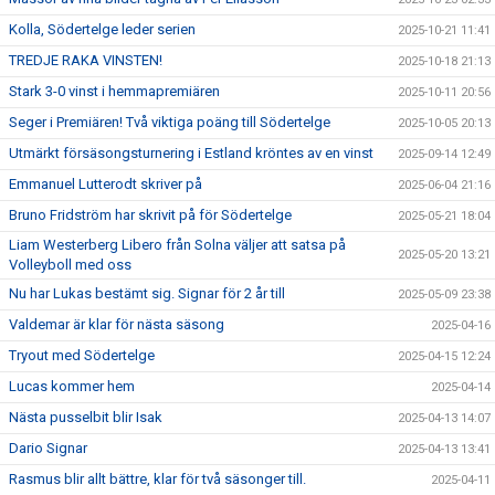
Kolla, Södertelge leder serien
2025-10-21 11:41
TREDJE RAKA VINSTEN!
2025-10-18 21:13
Stark 3-0 vinst i hemmapremiären
2025-10-11 20:56
Seger i Premiären! Två viktiga poäng till Södertelge
2025-10-05 20:13
Utmärkt försäsongsturnering i Estland kröntes av en vinst
2025-09-14 12:49
Emmanuel Lutterodt skriver på
2025-06-04 21:16
Bruno Fridström har skrivit på för Södertelge
2025-05-21 18:04
Liam Westerberg Libero från Solna väljer att satsa på
2025-05-20 13:21
Volleyboll med oss
Nu har Lukas bestämt sig. Signar för 2 år till
2025-05-09 23:38
Valdemar är klar för nästa säsong
2025-04-16
Tryout med Södertelge
2025-04-15 12:24
Lucas kommer hem
2025-04-14
Nästa pusselbit blir Isak
2025-04-13 14:07
Dario Signar
2025-04-13 13:41
Rasmus blir allt bättre, klar för två säsonger till.
2025-04-11