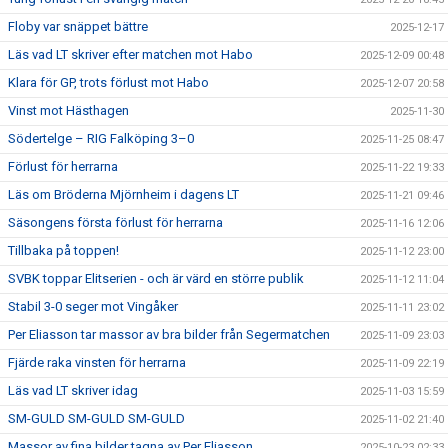
Floby var snäppet bättre
2025-12-17
Läs vad LT skriver efter matchen mot Habo
2025-12-09 00:48
Klara för GP, trots förlust mot Habo
2025-12-07 20:58
Vinst mot Hästhagen
2025-11-30
Södertelge – RIG Falköping 3–0
2025-11-25 08:47
Förlust för herrarna
2025-11-22 19:33
Läs om Bröderna Mjörnheim i dagens LT
2025-11-21 09:46
Säsongens första förlust för herrarna
2025-11-16 12:06
Tillbaka på toppen!
2025-11-12 23:00
SVBK toppar Elitserien - och är värd en större publik
2025-11-12 11:04
Stabil 3-0 seger mot Vingåker
2025-11-11 23:02
Per Eliasson tar massor av bra bilder från Segermatchen
2025-11-09 23:03
Fjärde raka vinsten för herrarna
2025-11-09 22:19
Läs vad LT skriver idag
2025-11-03 15:59
SM-GULD SM-GULD SM-GULD
2025-11-02 21:40
Massor av fina bilder tagna av Per Eliasson
2025-10-23 02:33