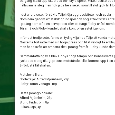
på gång ställa upp sitt block och styra spelet, vilket resulterade i
hålla jämna steg men fick jaga hela setet, som till slut gick till F
I det andra setet försökte Tälje höja aggressiviteten och spela me
dominera genom ett stabilt grundspel och hög effektivitet i anfall
i poäng kom ofta en servepress eller ett tungt Floby-anfall som
för små och Floby kunde behålla kontrollen setet igenom.
Inför det tredje setet fanns en tydlig vilja hos Tälje att vända ma
Gästerna fortsatte med sin höga press och tillät väldigt få enkla
men hade svårt att omsätta det i poäng framåt. Floby kunde där
Sammanfattningsvis blev Flobys höga tempo och konsekventa pre
lyckades aldrig riktigt pressa motståndet eller komma upp i sin 
3-förlust i Täljehallen.
Matchens lirare:
Södertälje: Alfred Mjörnheim, 23p
Floby: Toms Vanags, 18p
Bästa poängplockare:
Alfred Mjörnheim, 23p
Bruno Fridström, 8p
Lukas Jajo, 4p