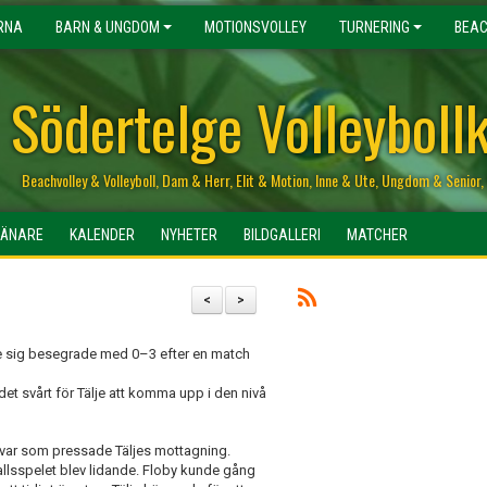
RNA
BARN & UNGDOM
MOTIONSVOLLEY
TURNERING
BEAC
Södertelge Volleyboll
Beachvolley & Volleyboll, Dam & Herr, Elit & Motion, Inne & Ute, Ungdom & Senio
RÄNARE
KALENDER
NYHETER
BILDGALLERI
MATCHER
<
>
se sig besegrade med 0–3 efter en match
et svårt för Tälje att komma upp i den nivå
rvar som pressade Täljes mottagning.
llsspelet blev lidande. Floby kunde gång