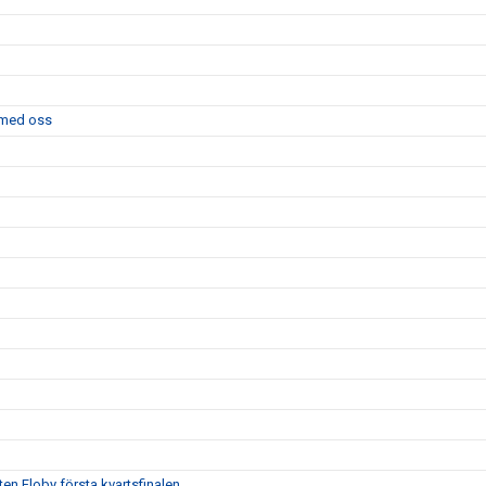
l med oss
ten Floby första kvartsfinalen