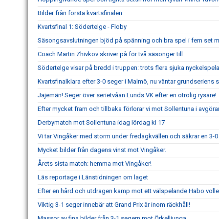
Bilder från första kvartsfinalen
Kvartsfinal 1: Södertelge - Floby
Säsongsavslutningen bjöd på spänning och bra spel i fem set 
Coach Martin Zhivkov skriver på för två säsonger till
Södertelge visar på bredd i truppen: trots flera sjuka nyckelspel
Kvartsfinalklara efter 3-0 seger i Malmö, nu väntar grundserie
Jajemän! Seger över serietvåan Lunds VK efter en otrolig rysare!
Efter mycket fram och tillbaka förlorar vi mot Sollentuna i avgör
Derbymatch mot Sollentuna idag lördag kl 17
Vi tar Vingåker med storm under fredagkvällen och säkrar en 3-0 
Mycket bilder från dagens vinst mot Vingåker.
Årets sista match: hemma mot Vingåker!
Läs reportage i Länstidningen om laget
Efter en hård och utdragen kamp mot ett välspelande Habo volley
Viktig 3-1 seger innebär att Grand Prix är inom räckhåll!
Massor av fina bilder från 3-1 segern mot Örkelljunga