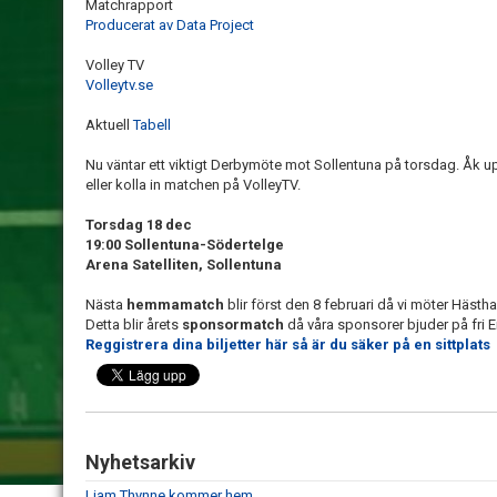
Matchrapport
Producerat av Data Project
Volley TV
Volleytv.se
Aktuell
Tabell
Nu väntar ett viktigt Derbymöte mot Sollentuna på torsdag. Åk up
eller kolla in matchen på VolleyTV.
Torsdag 18 dec
19:00 Sollentuna-Södertelge
Arena Satelliten, Sollentuna
Nästa
hemmamatch
blir först den 8 februari då vi möter Hästha
Detta blir årets
sponsormatch
då våra sponsorer bjuder på fri E
Reggistrera dina biljetter här så är du säker på en sittplats
Nyhetsarkiv
Liam Thynne kommer hem