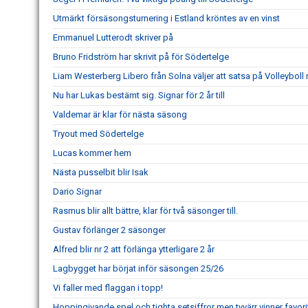
Utmärkt försäsongsturnering i Estland kröntes av en vinst
Emmanuel Lutterodt skriver på
Bruno Fridström har skrivit på för Södertelge
Liam Westerberg Libero från Solna väljer att satsa på Volleybol
Nu har Lukas bestämt sig. Signar för 2 år till
Valdemar är klar för nästa säsong
Tryout med Södertelge
Lucas kommer hem
Nästa pusselbit blir Isak
Dario Signar
Rasmus blir allt bättre, klar för två säsonger till.
Gustav förlänger 2 säsonger
Alfred blir nr 2 att förlänga ytterligare 2 år
Lagbygget har börjat inför säsongen 25/26
Vi faller med flaggan i topp!
Hoppingivande spel och tighta setsiffror men tyvärr vinner favori