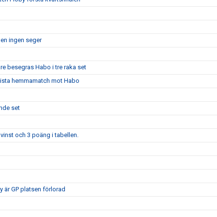
men ingen seger
are besegras Habo i tre raka set
ns sista hemmamatch mot Habo
ande set
vinst och 3 poäng i tabellen.
 är GP platsen förlorad