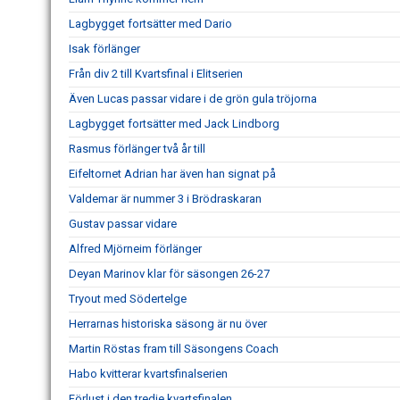
Lagbygget fortsätter med Dario
Isak förlänger
Från div 2 till Kvartsfinal i Elitserien
Även Lucas passar vidare i de grön gula tröjorna
Lagbygget fortsätter med Jack Lindborg
Rasmus förlänger två år till
Eifeltornet Adrian har även han signat på
Valdemar är nummer 3 i Brödraskaran
Gustav passar vidare
Alfred Mjörneim förlänger
Deyan Marinov klar för säsongen 26-27
Tryout med Södertelge
Herrarnas historiska säsong är nu över
Martin Röstas fram till Säsongens Coach
Habo kvitterar kvartsfinalserien
Förlust i den tredje kvartsfinalen