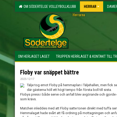
OM SÖDERTELGE VOLLEYBOLLKLUBB
HERRAR
DAME
Herrarna
OM HERLAGET LAGET
TRUPPEN HERRLAGET & KONTAKT TILL T
Floby var snäppet bättre
2025-12-17
Tälje tog emot Floby på hemmaplan i Täljehallen, men fick 
där gästerna höll ett högt tempo från första boll till sista.
Flobys press i både serve och anfall blev avgörande och gjorde d
som krävs.
Matchen inleddes med att Floby satte tonen direkt med tuffa se
Hemmalaget hade svårt att få ordning på mottagningen och anfa