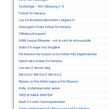
Södertelge – RIG Falköping 3–0
Förlust för herrarna
Läs om Bröderna Mjörnheim i dagens LT
Säsongens första förlust för herrarna
Tillbaka på toppen!
SVBK toppar Elitserien - och är värd en större publik
Stabil 3-0 seger mot Vingåker
Per Eliasson tar massor av bra bilder från Segermatchen
Fjärde raka vinsten för herrarna
Läs vad LT skriver idag
SM-GULD SM-GULD SM-GULD
Massor av fina bilder tagna av Per Eliasson
Kolla, Södertelge leder serien
TREDJE RAKA VINSTEN!
Stark 3-0 vinst i hemmapremiären
Seger i Premiären! Två viktiga poäng till Södertelge