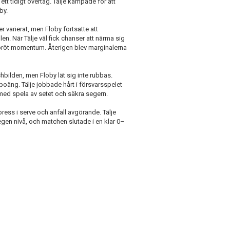
 ett tidigt övertag. Tälje kämpade för att
loby.
r varierat, men Floby fortsatte att
en. När Tälje väl fick chanser att närma sig
 bröt momentum. Återigen blev marginalerna
tchbilden, men Floby lät sig inte rubbas.
 poäng. Tälje jobbade hårt i försvarsspelet
med spela av setet och säkra segern.
ss i serve och anfall avgörande. Tälje
egen nivå, och matchen slutade i en klar 0–