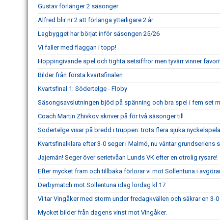
Gustav förlänger 2 säsonger
Alfred blir nr 2 att förlänga ytterligare 2 år
Lagbygget har börjat inför säsongen 25/26
Vi faller med flaggan i topp!
Hoppingivande spel och tighta setsiffror men tyvärr vinner favori
Bilder från första kvartsfinalen
Kvartsfinal 1: Södertelge - Floby
Säsongsavslutningen bjöd på spänning och bra spel i fem set 
Coach Martin Zhivkov skriver på för två säsonger till
Södertelge visar på bredd i truppen: trots flera sjuka nyckelspel
Kvartsfinalklara efter 3-0 seger i Malmö, nu väntar grundserie
Jajemän! Seger över serietvåan Lunds VK efter en otrolig rysare!
Efter mycket fram och tillbaka förlorar vi mot Sollentuna i avgör
Derbymatch mot Sollentuna idag lördag kl 17
Vi tar Vingåker med storm under fredagkvällen och säkrar en 3-0 
Mycket bilder från dagens vinst mot Vingåker.