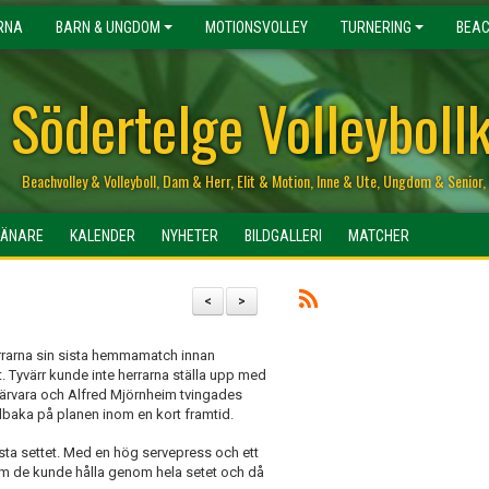
RNA
BARN & UNGDOM
MOTIONSVOLLEY
TURNERING
BEAC
Södertelge Volleyboll
Beachvolley & Volleyboll, Dam & Herr, Elit & Motion, Inne & Ute, Ungdom & Senio
RÄNARE
KALENDER
NYHETER
BILDGALLERI
MATCHER
<
>
rarna sin sista hemmamatch innan
. Tyvärr kunde inte herrarna ställa upp med
närvara och Alfred Mjörnheim tvingades
lbaka på planen inom en kort framtid.
örsta settet. Med en hög servepress och ett
 som de kunde hålla genom hela setet och då