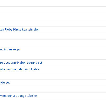
ten Floby första kvartsfinalen
men ingen seger
are besegras Habo i tre raka set
ns sista hemmamatch mot Habo
ande set
vinst och 3 poäng i tabellen.