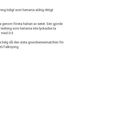
ing tidigt som herrarna aldrig riktigt
ga genom första halvan av setet. Sen gjorde
n ledning som herrarna inte lyckades ta
 med 0-3.
ästa helg då den sista grundseriesmatchen för
IG Falköping.