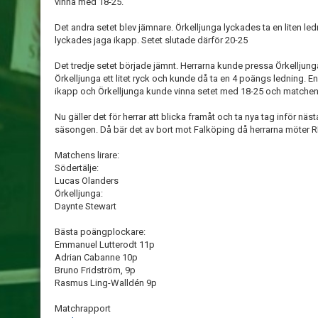
vinna med 18-25.
Det andra setet blev jämnare. Örkelljunga lyckades ta en liten ledn
lyckades jaga ikapp. Setet slutade därför 20-25
Det tredje setet började jämnt. Herrarna kunde pressa Örkelljun
Örkelljunga ett litet ryck och kunde då ta en 4 poängs ledning. E
ikapp och Örkelljunga kunde vinna setet med 18-25 och matchen
Nu gäller det för herrar att blicka framåt och ta nya tag inför n
säsongen. Då bär det av bort mot Falköping då herrarna möter R
Matchens lirare:
Södertälje:
Lucas Olanders
Örkelljunga:
Daynte Stewart
Bästa poängplockare:
Emmanuel Lutterodt 11p
Adrian Cabanne 10p
Bruno Fridström, 9p
Rasmus Ling-Walldén 9p
Matchrapport