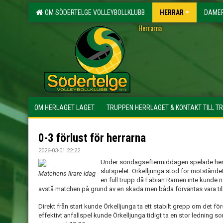
OM SÖDERTELGE VOLLEYBOLLKLUBB
HERRAR
DAME
Herrarna
OM HERLAGET LAGET
TRUPPEN HERRLAGET & KONTAKT TILL T
0-3 förlust för herrarna
2026-03-01 22:22
Under söndagseftermiddagen spelade her
slutspelet. Örkelljunga stod för motståndet
Matchens lirare idag
en full trupp då Fabian Ramen inte kunde 
avstå matchen på grund av en skada men båda förväntas vara til
Direkt från start kunde Örkelljunga ta ett stabilt grepp om det f
effektivt anfallspel kunde Örkelljunga tidigt ta en stor ledning