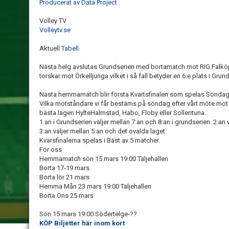
Producerat av Data Project
Volley TV
Volleytv.se
Aktuell
Tabell
Nästa helg avslutas Grundserien med bortamatch mot RIG Falköp
torskar mot Örkelljunga vilket i så fall betyder en 6:e plats i Grun
Nästa hemmamatch blir första Kvartsfinalen som spelas Söndag 1
Vilka motståndare vi får bestäms på söndag efter vårt möte mot 
bästa lagen HylteHalmstad, Habo, Floby eller Sollentuna.
1:an i Grundserien väljer mellan 7:an och 8:an i grundserien. 2:an
3:an väljer mellan 5:an och det ovalda laget.
Kvarsfinalerna spelas i Bäst av 5 matcher.
För oss
Hemmamatch sön 15 mars 19:00 Täljehallen
Borta 17-19 mars
Borta lör 21 mars
Hemma Mån 23 mars 19:00 Täljehallen
Borta Ons 25 mars
Sön 15 mars 19:00 Södertelge-??
KÖP Biljetter här inom kort