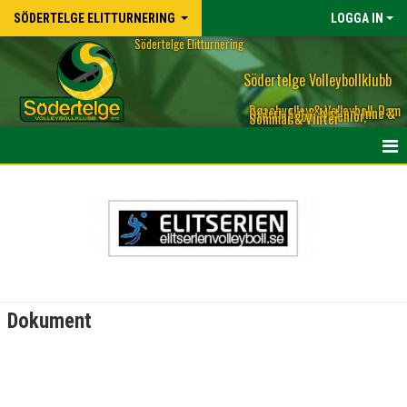
SÖDERTELGE ELITTURNERING
LOGGA IN
Södertelge Elitturnering
Södertelge Volleybollklubb
Beachvolley & Volleyboll, Dam
& Herr, Elit & Motion, Inne &
Ute, Ungdom & Senior,
Sommar & Vinter
HEM
NYHETER
DOKUMENT
BILDGALLERI
Dokument
KONTAKT