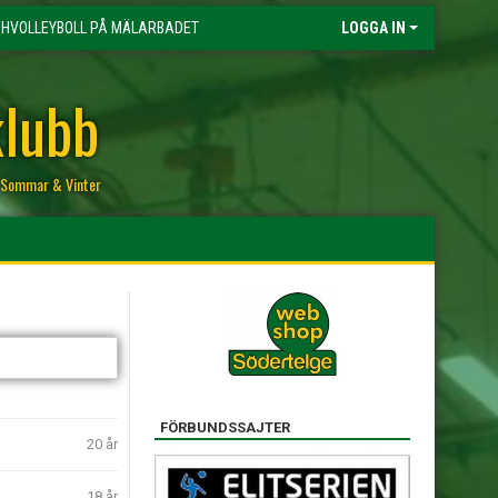
HVOLLEYBOLL PÅ MÄLARBADET
LOGGA IN
klubb
r, Sommar & Vinter
FÖRBUNDSSAJTER
20 år
18 år