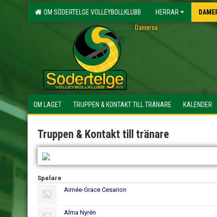
OM SÖDERTELGE VOLLEYBOLLKLUBB
HERRAR
DAME
Damerna
OM LAGET
TRUPPEN & KONTAKT TILL TRÄNARE
KALENDER
Truppen & Kontakt till tränare
Spelare
Aimée-Grace Cesarion
Alma Nyrén