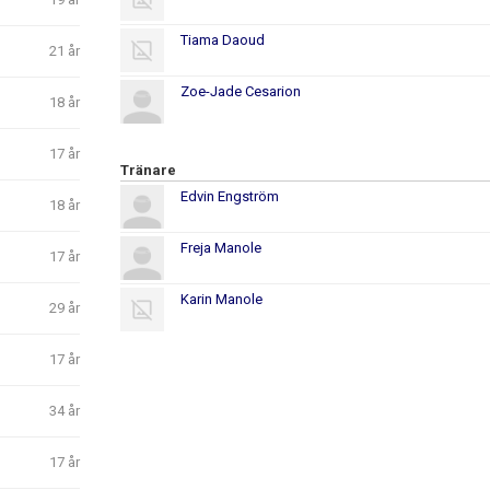
Tiama Daoud
21 år
Zoe-Jade Cesarion
18 år
17 år
Tränare
Edvin Engström
18 år
Freja Manole
17 år
Karin Manole
29 år
17 år
34 år
17 år