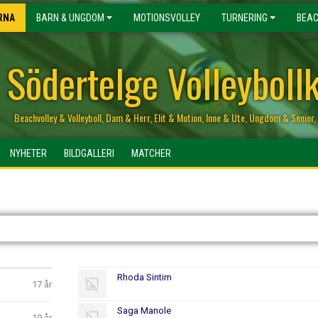
RNA
BARN & UNGDOM
MOTIONSVOLLEY
TURNERING
BEAC
Södertelge Volleyboll
Beachvolley & Volleyboll, Dam & Herr, Elit & Motion, Inne & Ute, Ungdom & Senio
NYHETER
BILDGALLERI
MATCHER
Rhoda Sintim
17 år
Saga Manole
19 år