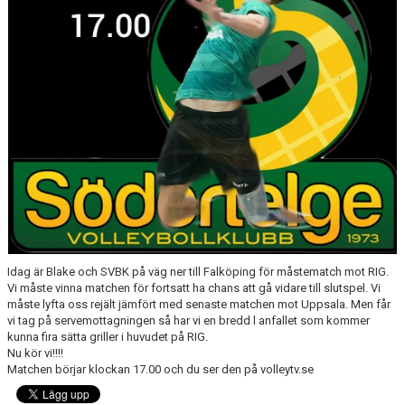
DOKUMENT & BLANKETTER
SPONSORER
BÖRJA SPELA, AVGIFTER, BLI MEDLEM
Idag är Blake och SVBK på väg ner till Falköping för måstematch mot RIG.
Vi måste vinna matchen för fortsatt ha chans att gå vidare till slutspel. Vi
måste lyfta oss rejält jämfört med senaste matchen mot Uppsala. Men får
vi tag på servemottagningen så har vi en bredd l anfallet som kommer
kunna fira sätta griller i huvudet på RIG.
Nu kör vi!!!!
Matchen börjar klockan 17.00 och du ser den på volleytv.se