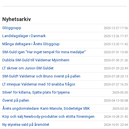
Nyhetsarkiv
Glöggcupp
2025-12-27 17:56
Landslagsläger i Danmark
2025-12-26 17:37
Många deltagare i Årets Glöggcup
2025-12-20 11:42
SM-Guld igen "Har inget tempel för mina medaljer"
2025-07-31 13:00
Dubbla SM-Guld till Valdemar Mjörnheim
2025-07-30 21:26
LT skriver om Junior-SM Guldet
2025-07-29 22:49
SM-Guld!! Valdemar och Bruno överst på pallen
2025-07-28 23:13
LT intevjuar Valdemar med 10 snabba frågor.
2025-07-27 16:25
Silver! för killarna, Sjätte plats för tjejerna
2025-05-20
Överst på pallen
2025-04-13 00:08
Årets ungdomsledare: Karin Manole, Södertelge VBK
2025-02-20
Köp och sälj Newbody-produkter och stötta föreningen
2024-10-28 21:45
Ny styrelse vald på årsmötet
2024-10-01 22:04