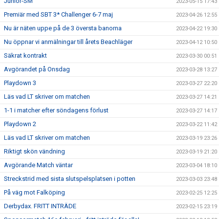
Junior-SM
2023-05-15 17:43
Premiär med SBT 3* Challenger 6-7 maj
2023-04-26 12:55
Nu är näten uppe på de 3 översta banorna
2023-04-22 19:30
Nu öppnar vi anmälningar till årets Beachläger
2023-04-12 10:50
Säkrat kontrakt
2023-03-30 00:51
Avgörandet på Onsdag
2023-03-28 13:27
Playdown 3
2023-03-27 22:20
Läs vad LT skriver om matchen
2023-03-27 14:21
1-1 i matcher efter söndagens förlust
2023-03-27 14:17
Playdown 2
2023-03-22 11:42
Läs vad LT skriver om matchen
2023-03-19 23:26
Riktigt skön vändning
2023-03-19 21:20
Avgörande Match väntar
2023-03-04 18:10
Streckstrid med sista slutspelsplatsen i potten
2023-03-03 23:48
På väg mot Falköping
2023-02-25 12:25
Derbydax. FRITT INTRÄDE
2023-02-15 23:19