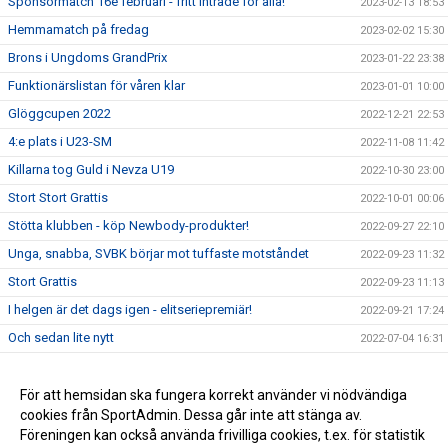
Sponsormatch 16e februari - fritt inträde för alla!
2023-02-13 18:53
Hemmamatch på fredag
2023-02-02 15:30
Brons i Ungdoms GrandPrix
2023-01-22 23:38
Funktionärslistan för våren klar
2023-01-01 10:00
Glöggcupen 2022
2022-12-21 22:53
4:e plats i U23-SM
2022-11-08 11:42
Killarna tog Guld i Nevza U19
2022-10-30 23:00
Stort Stort Grattis
2022-10-01 00:06
Stötta klubben - köp Newbody-produkter!
2022-09-27 22:10
Unga, snabba, SVBK börjar mot tuffaste motståndet
2022-09-23 11:32
Stort Grattis
2022-09-23 11:13
I helgen är det dags igen - elitseriepremiär!
2022-09-21 17:24
Och sedan lite nytt
2022-07-04 16:31
Beachmästerskap efter årsmöte och sommarfest
2022-07-02 16:33
Superkul
För att hemsidan ska fungera korrekt använder vi nödvändiga
2022-06-27 16:34
cookies från SportAdmin. Dessa går inte att stänga av.
Välkommen till Södertelge VBK!
2022-05-01 16:29
Föreningen kan också använda frivilliga cookies, t.ex. för statistik