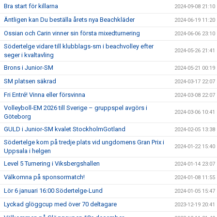
Bra start för killarna
2024-09-08 21:10
Äntligen kan Du beställa årets nya Beachkläder
2024-06-19 11:20
Ossian och Carin vinner sin första mixedturnering
2024-06-06 23:10
Södertelge vidare till klubblags-sm i beachvolley efter
2024-05-26 21:41
seger i kvaltavling
Brons i Junior-SM
2024-05-21 00:19
SM platsen säkrad
2024-03-17 22:07
Fri Entré! Vinna eller försvinna
2024-03-08 22:07
Volleyboll-EM 2026 till Sverige – gruppspel avgörs i
2024-03-06 10:41
Göteborg
GULD i Junior-SM kvalet StockholmGotland
2024-02-05 13:38
Södertelge kom på tredje plats vid ungdomens Gran Prix i
2024-01-22 15:40
Uppsala i helgen
Level 5 Turnering i Viksbergshallen
2024-01-14 23:07
Välkomna på sponsormatch!
2024-01-08 11:55
Lör 6 januari 16:00 Södertelge-Lund
2024-01-05 15:47
Lyckad glöggcup med över 70 deltagare
2023-12-19 20:41