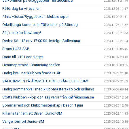
Välkommen på Glöggcupen 18e december
2023-12-11 21:49
På lördag tar vi revanch
2023-12-05 11:17
4 fina väskor/Ryggsäckar i klubbshopen
2023-12-04 21:11
Örkelljunga kommer till Täljehallen på Söndag
2023-11-23 14:37
Sälj och köp Newbody!
2023-11-19 21:53
Derby: Sön 12 nov 17:00 Södertelge-Sollentuna
2023-11-10 21:54
Brons i U23-SM!
2023-11-05 05:45
Dario till U19 Landslaget
2023-10-07 20:43
Hemmapremiär i Brunnsängshallen
2023-10-05 08:35
Härlig kväll när klubben firade 50 år
2023-09-23 21:18
VÄLKOMMEN PÅ ÅRSMÖTE OCH 50-ÅRSJUBILEUM!
2023-08-27 21:59
Härlig sommarkväll med klubbmästerskap och grillning
2023-06-02 09:14
Stötta klubben - köp och sälj varor från Kaffekassan.se
2023-05-28 12:54
Sommarfest och klubbmästerskap i beach 1 juni
2023-05-28 12:48
Killarna tar hem ett Silver i Junior-SM
2023-05-22 11:13
Väl genomfört Junior-SM
2023-05-22 10:18