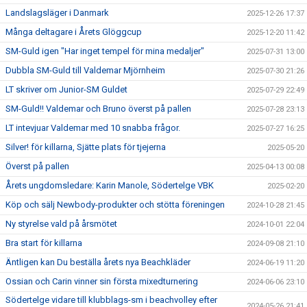
Landslagsläger i Danmark
2025-12-26 17:37
Många deltagare i Årets Glöggcup
2025-12-20 11:42
SM-Guld igen "Har inget tempel för mina medaljer"
2025-07-31 13:00
Dubbla SM-Guld till Valdemar Mjörnheim
2025-07-30 21:26
LT skriver om Junior-SM Guldet
2025-07-29 22:49
SM-Guld!! Valdemar och Bruno överst på pallen
2025-07-28 23:13
LT intevjuar Valdemar med 10 snabba frågor.
2025-07-27 16:25
Silver! för killarna, Sjätte plats för tjejerna
2025-05-20
Överst på pallen
2025-04-13 00:08
Årets ungdomsledare: Karin Manole, Södertelge VBK
2025-02-20
Köp och sälj Newbody-produkter och stötta föreningen
2024-10-28 21:45
Ny styrelse vald på årsmötet
2024-10-01 22:04
Bra start för killarna
2024-09-08 21:10
Äntligen kan Du beställa årets nya Beachkläder
2024-06-19 11:20
Ossian och Carin vinner sin första mixedturnering
2024-06-06 23:10
Södertelge vidare till klubblags-sm i beachvolley efter
2024-05-26 21:41