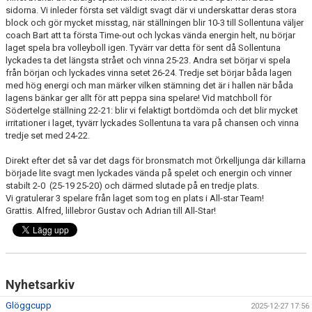
sidorna. Vi inleder första set väldigt svagt där vi underskattar deras stora
block och gör mycket misstag, när ställningen blir 10-3 till Sollentuna väljer
coach Bart att ta första Time-out och lyckas vända energin helt, nu börjar
laget spela bra volleyboll igen. Tyvärr var detta för sent då Sollentuna
lyckades ta det längsta strået och vinna 25-23. Andra set börjar vi spela
från början och lyckades vinna setet 26-24. Tredje set börjar båda lagen
med hög energi och man märker vilken stämning det är i hallen när båda
lagens bänkar ger allt för att peppa sina spelare! Vid matchboll för
Södertelge ställning 22-21: blir vi felaktigt bortdömda och det blir mycket
irritationer i laget, tyvärr lyckades Sollentuna ta vara på chansen och vinna
tredje set med 24-22.
Direkt efter det så var det dags för bronsmatch mot Örkelljunga där killarna
började lite svagt men lyckades vända på spelet och energin och vinner
stabilt 2-0 (25-19 25-20) och därmed slutade på en tredje plats.
Vi gratulerar 3 spelare från laget som tog en plats i All-star Team!
Grattis. Alfred, lillebror Gustav och Adrian till All-Star!
Nyhetsarkiv
Glöggcupp
2025-12-27 17:56