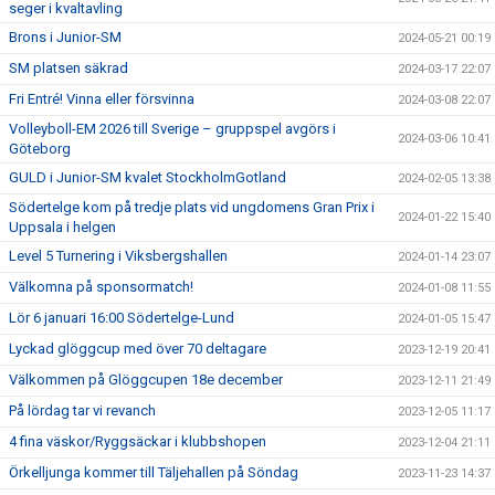
seger i kvaltavling
Brons i Junior-SM
2024-05-21 00:19
SM platsen säkrad
2024-03-17 22:07
Fri Entré! Vinna eller försvinna
2024-03-08 22:07
Volleyboll-EM 2026 till Sverige – gruppspel avgörs i
2024-03-06 10:41
Göteborg
GULD i Junior-SM kvalet StockholmGotland
2024-02-05 13:38
Södertelge kom på tredje plats vid ungdomens Gran Prix i
2024-01-22 15:40
Uppsala i helgen
Level 5 Turnering i Viksbergshallen
2024-01-14 23:07
Välkomna på sponsormatch!
2024-01-08 11:55
Lör 6 januari 16:00 Södertelge-Lund
2024-01-05 15:47
Lyckad glöggcup med över 70 deltagare
2023-12-19 20:41
Välkommen på Glöggcupen 18e december
2023-12-11 21:49
På lördag tar vi revanch
2023-12-05 11:17
4 fina väskor/Ryggsäckar i klubbshopen
2023-12-04 21:11
Örkelljunga kommer till Täljehallen på Söndag
2023-11-23 14:37