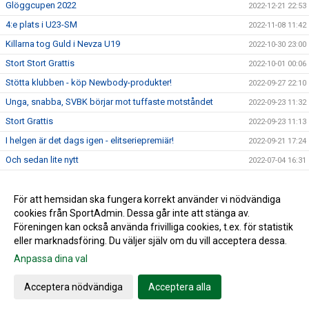
Glöggcupen 2022
2022-12-21 22:53
4:e plats i U23-SM
2022-11-08 11:42
Killarna tog Guld i Nevza U19
2022-10-30 23:00
Stort Stort Grattis
2022-10-01 00:06
Stötta klubben - köp Newbody-produkter!
2022-09-27 22:10
Unga, snabba, SVBK börjar mot tuffaste motståndet
2022-09-23 11:32
Stort Grattis
2022-09-23 11:13
I helgen är det dags igen - elitseriepremiär!
2022-09-21 17:24
Och sedan lite nytt
2022-07-04 16:31
Beachmästerskap efter årsmöte och sommarfest
2022-07-02 16:33
Superkul
För att hemsidan ska fungera korrekt använder vi nödvändiga
2022-06-27 16:34
cookies från SportAdmin. Dessa går inte att stänga av.
Välkommen till Södertelge VBK!
2022-05-01 16:29
Föreningen kan också använda frivilliga cookies, t.ex. för statistik
eller marknadsföring. Du väljer själv om du vill acceptera dessa.
Anpassa dina val
Cookie-inställningar
Gå till Webbversion
Acceptera nödvändiga
Acceptera alla