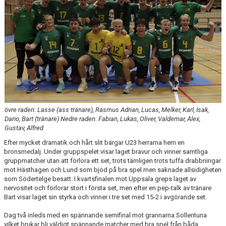
DOKUMENT & BLANKETTER
SPONSORER
BÖRJA SPELA, AVGIFTER, BLI MEDLEM
övre raden: Lasse (ass tränare), Rasmus Adrian, Lucas, Melker, Karl, Isak,
Dario, Bart (tränare) Nedre raden: Fabian, Lukas, Oliver, Valdemar, Alex,
Gustav, Alfred
Efter mycket dramatik och hårt slit bärgar U23 herrarna hem en
bronsmedalj. Under gruppspelet visar laget bravur och vinner samtliga
gruppmatcher utan att förlora ett set, trots tämligen trots tuffa drabbningar
mot Hästhagen och Lund som bjöd på bra spel men saknade allsidigheten
som Södertelge besatt. I kvartsfinalen mot Uppsala greps laget av
nervositet och förlorar stort i första set, men efter en pep-talk av tränare
Bart visar laget sin styrka och vinner i tre set med 15-2 i avgörande set.
Dag två inleds med en spännande semifinal mot grannarna Sollentuna
vilket brukar bli väldigt spännande matcher med bra spel från båda