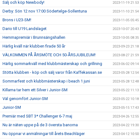
Sälj och köp Newbody!
2023-11-19 21:53
Derby: Sön 12 nov 17:00 Södertelge-Sollentuna
2023-11-10 21:54
Brons i U23-SM!
2023-11-05 05:45
Dario till U19 Landslaget
2023-10-07 20:43
Hemmapremiär i Brunnsängshallen
2023-10-05 08:35
Härlig kväll när klubben firade 50 år
2023-09-23 21:18
VÄLKOMMEN PÅ ÅRSMÖTE OCH 50-ÅRSJUBILEUM!
2023-08-27 21:59
Härlig sommarkväll med klubbmästerskap och grillning
2023-06-02 09:14
Stötta klubben - köp och sälj varor från Kaffekassan.se
2023-05-28 12:54
Sommarfest och klubbmästerskap i beach 1 juni
2023-05-28 12:48
Killarna tar hem ett Silver i Junior-SM
2023-05-22 11:13
Väl genomfört Junior-SM
2023-05-22 10:18
Junior-SM
2023-05-15 17:43
Premiär med SBT 3* Challenger 6-7 maj
2023-04-26 12:55
Nu är näten uppe på de 3 översta banorna
2023-04-22 19:30
Nu öppnar vi anmälningar till årets Beachläger
2023-04-12 10:50