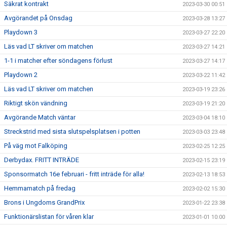
Säkrat kontrakt
2023-03-30 00:51
Avgörandet på Onsdag
2023-03-28 13:27
Playdown 3
2023-03-27 22:20
Läs vad LT skriver om matchen
2023-03-27 14:21
1-1 i matcher efter söndagens förlust
2023-03-27 14:17
Playdown 2
2023-03-22 11:42
Läs vad LT skriver om matchen
2023-03-19 23:26
Riktigt skön vändning
2023-03-19 21:20
Avgörande Match väntar
2023-03-04 18:10
Streckstrid med sista slutspelsplatsen i potten
2023-03-03 23:48
På väg mot Falköping
2023-02-25 12:25
Derbydax. FRITT INTRÄDE
2023-02-15 23:19
Sponsormatch 16e februari - fritt inträde för alla!
2023-02-13 18:53
Hemmamatch på fredag
2023-02-02 15:30
Brons i Ungdoms GrandPrix
2023-01-22 23:38
Funktionärslistan för våren klar
2023-01-01 10:00