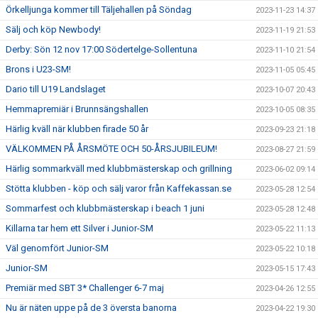
Örkelljunga kommer till Täljehallen på Söndag
2023-11-23 14:37
Sälj och köp Newbody!
2023-11-19 21:53
Derby: Sön 12 nov 17:00 Södertelge-Sollentuna
2023-11-10 21:54
Brons i U23-SM!
2023-11-05 05:45
Dario till U19 Landslaget
2023-10-07 20:43
Hemmapremiär i Brunnsängshallen
2023-10-05 08:35
Härlig kväll när klubben firade 50 år
2023-09-23 21:18
VÄLKOMMEN PÅ ÅRSMÖTE OCH 50-ÅRSJUBILEUM!
2023-08-27 21:59
Härlig sommarkväll med klubbmästerskap och grillning
2023-06-02 09:14
Stötta klubben - köp och sälj varor från Kaffekassan.se
2023-05-28 12:54
Sommarfest och klubbmästerskap i beach 1 juni
2023-05-28 12:48
Killarna tar hem ett Silver i Junior-SM
2023-05-22 11:13
Väl genomfört Junior-SM
2023-05-22 10:18
Junior-SM
2023-05-15 17:43
Premiär med SBT 3* Challenger 6-7 maj
2023-04-26 12:55
Nu är näten uppe på de 3 översta banorna
2023-04-22 19:30