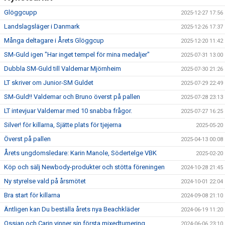
Glöggcupp
2025-12-27 17:56
Landslagsläger i Danmark
2025-12-26 17:37
Många deltagare i Årets Glöggcup
2025-12-20 11:42
SM-Guld igen "Har inget tempel för mina medaljer"
2025-07-31 13:00
Dubbla SM-Guld till Valdemar Mjörnheim
2025-07-30 21:26
LT skriver om Junior-SM Guldet
2025-07-29 22:49
SM-Guld!! Valdemar och Bruno överst på pallen
2025-07-28 23:13
LT intevjuar Valdemar med 10 snabba frågor.
2025-07-27 16:25
Silver! för killarna, Sjätte plats för tjejerna
2025-05-20
Överst på pallen
2025-04-13 00:08
Årets ungdomsledare: Karin Manole, Södertelge VBK
2025-02-20
Köp och sälj Newbody-produkter och stötta föreningen
2024-10-28 21:45
Ny styrelse vald på årsmötet
2024-10-01 22:04
Bra start för killarna
2024-09-08 21:10
Äntligen kan Du beställa årets nya Beachkläder
2024-06-19 11:20
Ossian och Carin vinner sin första mixedturnering
2024-06-06 23:10