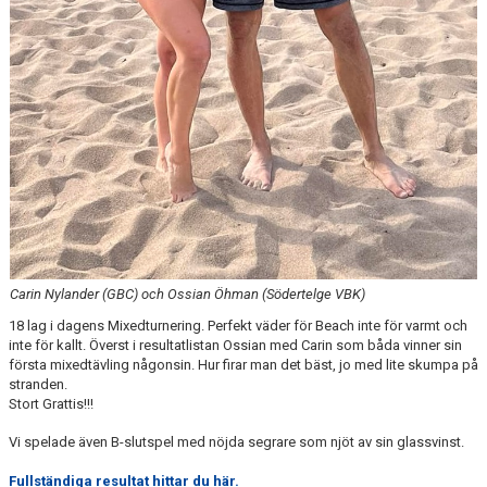
Carin Nylander (GBC) och Ossian Öhman (Södertelge VBK)
18 lag i dagens Mixedturnering. Perfekt väder för Beach inte för varmt och
inte för kallt. Överst i resultatlistan Ossian med Carin som båda vinner sin
första mixedtävling någonsin. Hur firar man det bäst, jo med lite skumpa på
stranden.
Stort Grattis!!!
Vi spelade även B-slutspel med nöjda segrare som njöt av sin glassvinst.
Fullständiga resultat hittar du här.