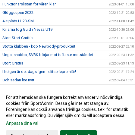
Funktionärslistan för våren klar
2023-01-01 10:00
Glöggcupen 2022
2022-12-21 22:53
4:e plats i U23-SM
2022-11-08 11:42
Killarna tog Guld i Nevza U19
2022-10-30 23:00
Stort Stort Grattis
2022-10-01 00:06
Stötta klubben - köp Newbody-produkter!
2022-09-27 22:10
Unga, snabba, SVBK börjar mot tuffaste motståndet
2022-09-23 11:32
Stort Grattis
2022-09-23 11:13
I helgen är det dags igen - elitseriepremiär!
2022-09-21 17:24
Och sedan lite nytt
2022-07-04 16:31
Beachmästerskap efter årsmöte och sommarfest
2022-07-02 16:33
Superkul
För att hemsidan ska fungera korrekt använder vi nödvändiga
2022-06-27 16:34
cookies från SportAdmin. Dessa går inte att stänga av.
Välkommen till Södertelge VBK!
2022-05-01 16:29
Föreningen kan också använda frivilliga cookies, t.ex. för statistik
eller marknadsföring. Du väljer själv om du vill acceptera dessa.
Anpassa dina val
Cookie-inställningar
Gå till Webbversion