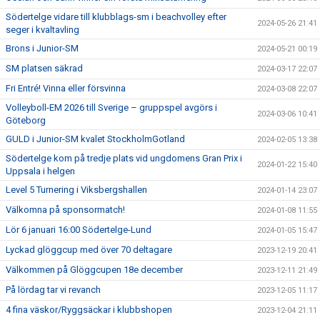
Södertelge vidare till klubblags-sm i beachvolley efter
2024-05-26 21:41
seger i kvaltavling
Brons i Junior-SM
2024-05-21 00:19
SM platsen säkrad
2024-03-17 22:07
Fri Entré! Vinna eller försvinna
2024-03-08 22:07
Volleyboll-EM 2026 till Sverige – gruppspel avgörs i
2024-03-06 10:41
Göteborg
GULD i Junior-SM kvalet StockholmGotland
2024-02-05 13:38
Södertelge kom på tredje plats vid ungdomens Gran Prix i
2024-01-22 15:40
Uppsala i helgen
Level 5 Turnering i Viksbergshallen
2024-01-14 23:07
Välkomna på sponsormatch!
2024-01-08 11:55
Lör 6 januari 16:00 Södertelge-Lund
2024-01-05 15:47
Lyckad glöggcup med över 70 deltagare
2023-12-19 20:41
Välkommen på Glöggcupen 18e december
2023-12-11 21:49
På lördag tar vi revanch
2023-12-05 11:17
4 fina väskor/Ryggsäckar i klubbshopen
2023-12-04 21:11