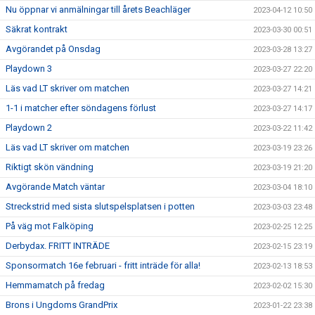
Nu öppnar vi anmälningar till årets Beachläger
2023-04-12 10:50
Säkrat kontrakt
2023-03-30 00:51
Avgörandet på Onsdag
2023-03-28 13:27
Playdown 3
2023-03-27 22:20
Läs vad LT skriver om matchen
2023-03-27 14:21
1-1 i matcher efter söndagens förlust
2023-03-27 14:17
Playdown 2
2023-03-22 11:42
Läs vad LT skriver om matchen
2023-03-19 23:26
Riktigt skön vändning
2023-03-19 21:20
Avgörande Match väntar
2023-03-04 18:10
Streckstrid med sista slutspelsplatsen i potten
2023-03-03 23:48
På väg mot Falköping
2023-02-25 12:25
Derbydax. FRITT INTRÄDE
2023-02-15 23:19
Sponsormatch 16e februari - fritt inträde för alla!
2023-02-13 18:53
Hemmamatch på fredag
2023-02-02 15:30
Brons i Ungdoms GrandPrix
2023-01-22 23:38