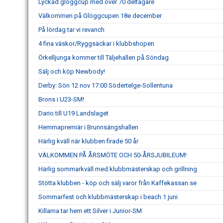
Lyckad glöggcup med över 70 deltagare
Välkommen på Glöggcupen 18e december
På lördag tar vi revanch
4 fina väskor/Ryggsäckar i klubbshopen
Örkelljunga kommer till Täljehallen på Söndag
Sälj och köp Newbody!
Derby: Sön 12 nov 17:00 Södertelge-Sollentuna
Brons i U23-SM!
Dario till U19 Landslaget
Hemmapremiär i Brunnsängshallen
Härlig kväll när klubben firade 50 år
VÄLKOMMEN PÅ ÅRSMÖTE OCH 50-ÅRSJUBILEUM!
Härlig sommarkväll med klubbmästerskap och grillning
Stötta klubben - köp och sälj varor från Kaffekassan.se
Sommarfest och klubbmästerskap i beach 1 juni
Killarna tar hem ett Silver i Junior-SM