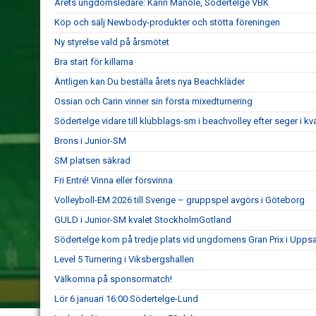
Årets ungdomsledare: Karin Manole, Södertelge VBK
Köp och sälj Newbody-produkter och stötta föreningen
Ny styrelse vald på årsmötet
Bra start för killarna
Äntligen kan Du beställa årets nya Beachkläder
Ossian och Carin vinner sin första mixedturnering
Södertelge vidare till klubblags-sm i beachvolley efter seger i kva
Brons i Junior-SM
SM platsen säkrad
Fri Entré! Vinna eller försvinna
Volleyboll-EM 2026 till Sverige – gruppspel avgörs i Göteborg
GULD i Junior-SM kvalet StockholmGotland
Södertelge kom på tredje plats vid ungdomens Gran Prix i Uppsa
Level 5 Turnering i Viksbergshallen
Välkomna på sponsormatch!
Lör 6 januari 16:00 Södertelge-Lund