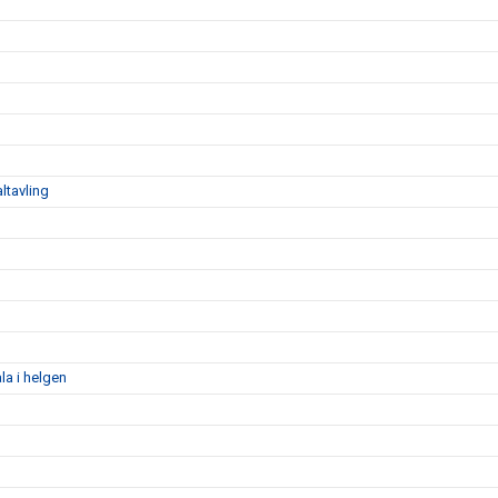
ltavling
la i helgen