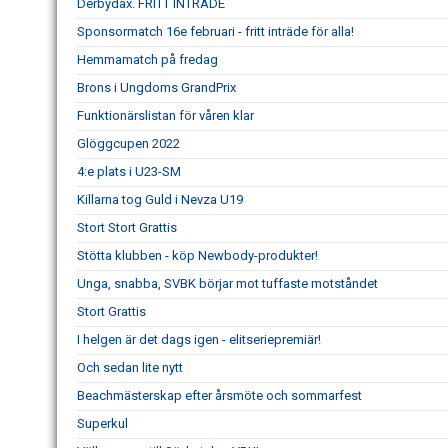
Derbydax. FRITT INTRÄDE
Sponsormatch 16e februari - fritt inträde för alla!
Hemmamatch på fredag
Brons i Ungdoms GrandPrix
Funktionärslistan för våren klar
Glöggcupen 2022
4:e plats i U23-SM
Killarna tog Guld i Nevza U19
Stort Stort Grattis
Stötta klubben - köp Newbody-produkter!
Unga, snabba, SVBK börjar mot tuffaste motståndet
Stort Grattis
I helgen är det dags igen - elitseriepremiär!
Och sedan lite nytt
Beachmästerskap efter årsmöte och sommarfest
Superkul