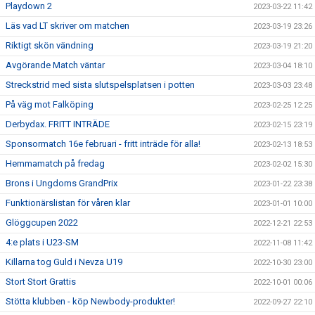
Playdown 2
2023-03-22 11:42
Läs vad LT skriver om matchen
2023-03-19 23:26
Riktigt skön vändning
2023-03-19 21:20
Avgörande Match väntar
2023-03-04 18:10
Streckstrid med sista slutspelsplatsen i potten
2023-03-03 23:48
På väg mot Falköping
2023-02-25 12:25
Derbydax. FRITT INTRÄDE
2023-02-15 23:19
Sponsormatch 16e februari - fritt inträde för alla!
2023-02-13 18:53
Hemmamatch på fredag
2023-02-02 15:30
Brons i Ungdoms GrandPrix
2023-01-22 23:38
Funktionärslistan för våren klar
2023-01-01 10:00
Glöggcupen 2022
2022-12-21 22:53
4:e plats i U23-SM
2022-11-08 11:42
Killarna tog Guld i Nevza U19
2022-10-30 23:00
Stort Stort Grattis
2022-10-01 00:06
Stötta klubben - köp Newbody-produkter!
2022-09-27 22:10