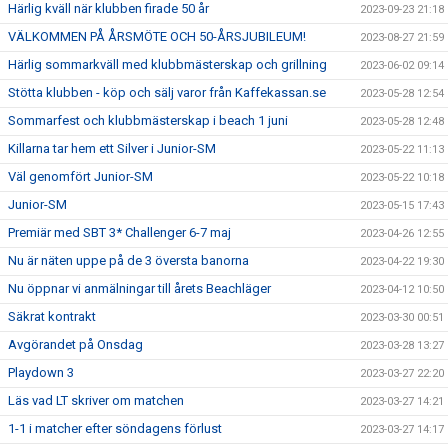
Härlig kväll när klubben firade 50 år
2023-09-23 21:18
VÄLKOMMEN PÅ ÅRSMÖTE OCH 50-ÅRSJUBILEUM!
2023-08-27 21:59
Härlig sommarkväll med klubbmästerskap och grillning
2023-06-02 09:14
Stötta klubben - köp och sälj varor från Kaffekassan.se
2023-05-28 12:54
Sommarfest och klubbmästerskap i beach 1 juni
2023-05-28 12:48
Killarna tar hem ett Silver i Junior-SM
2023-05-22 11:13
Väl genomfört Junior-SM
2023-05-22 10:18
Junior-SM
2023-05-15 17:43
Premiär med SBT 3* Challenger 6-7 maj
2023-04-26 12:55
Nu är näten uppe på de 3 översta banorna
2023-04-22 19:30
Nu öppnar vi anmälningar till årets Beachläger
2023-04-12 10:50
Säkrat kontrakt
2023-03-30 00:51
Avgörandet på Onsdag
2023-03-28 13:27
Playdown 3
2023-03-27 22:20
Läs vad LT skriver om matchen
2023-03-27 14:21
1-1 i matcher efter söndagens förlust
2023-03-27 14:17