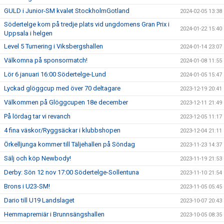
GULD i Junior-SM kvalet StockholmGotland
2024-02-05 13:38
Södertelge kom på tredje plats vid ungdomens Gran Prix i
2024-01-22 15:40
Uppsala i helgen
Level 5 Turnering i Viksbergshallen
2024-01-14 23:07
Välkomna på sponsormatch!
2024-01-08 11:55
Lör 6 januari 16:00 Södertelge-Lund
2024-01-05 15:47
Lyckad glöggcup med över 70 deltagare
2023-12-19 20:41
Välkommen på Glöggcupen 18e december
2023-12-11 21:49
På lördag tar vi revanch
2023-12-05 11:17
4 fina väskor/Ryggsäckar i klubbshopen
2023-12-04 21:11
Örkelljunga kommer till Täljehallen på Söndag
2023-11-23 14:37
Sälj och köp Newbody!
2023-11-19 21:53
Derby: Sön 12 nov 17:00 Södertelge-Sollentuna
2023-11-10 21:54
Brons i U23-SM!
2023-11-05 05:45
Dario till U19 Landslaget
2023-10-07 20:43
Hemmapremiär i Brunnsängshallen
2023-10-05 08:35