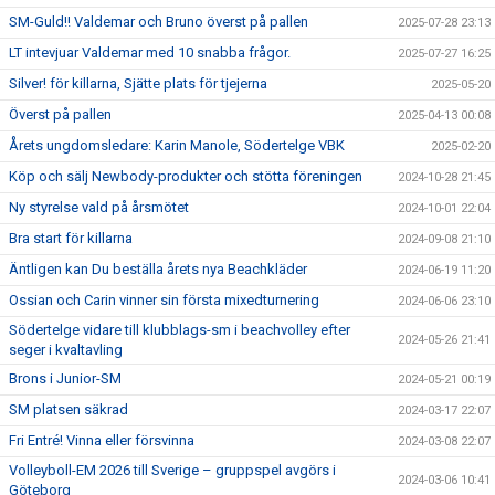
SM-Guld!! Valdemar och Bruno överst på pallen
2025-07-28 23:13
LT intevjuar Valdemar med 10 snabba frågor.
2025-07-27 16:25
Silver! för killarna, Sjätte plats för tjejerna
2025-05-20
Överst på pallen
2025-04-13 00:08
Årets ungdomsledare: Karin Manole, Södertelge VBK
2025-02-20
Köp och sälj Newbody-produkter och stötta föreningen
2024-10-28 21:45
Ny styrelse vald på årsmötet
2024-10-01 22:04
Bra start för killarna
2024-09-08 21:10
Äntligen kan Du beställa årets nya Beachkläder
2024-06-19 11:20
Ossian och Carin vinner sin första mixedturnering
2024-06-06 23:10
Södertelge vidare till klubblags-sm i beachvolley efter
2024-05-26 21:41
seger i kvaltavling
Brons i Junior-SM
2024-05-21 00:19
SM platsen säkrad
2024-03-17 22:07
Fri Entré! Vinna eller försvinna
2024-03-08 22:07
Volleyboll-EM 2026 till Sverige – gruppspel avgörs i
2024-03-06 10:41
Göteborg