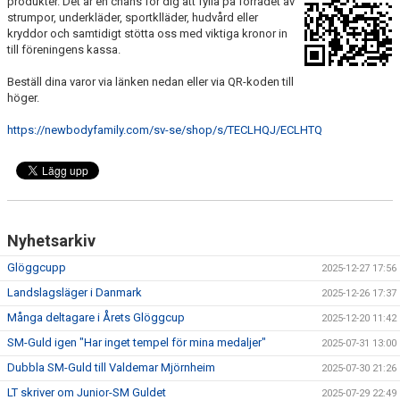
produkter. Det är en chans för dig att fylla på förrådet av
DOKUMENT & BLANKETTER
strumpor, underkläder, sportklläder, hudvård eller
kryddor och samtidigt stötta oss med viktiga kronor in
till föreningens kassa.
SPONSORER
Beställ dina varor via länken nedan eller via QR-koden till
BÖRJA SPELA, AVGIFTER, BLI MEDLEM
höger.
https://newbodyfamily.com/sv-se/shop/s/TECLHQJ/ECLHTQ
Nyhetsarkiv
Glöggcupp
2025-12-27 17:56
Landslagsläger i Danmark
2025-12-26 17:37
Många deltagare i Årets Glöggcup
2025-12-20 11:42
SM-Guld igen "Har inget tempel för mina medaljer"
2025-07-31 13:00
Dubbla SM-Guld till Valdemar Mjörnheim
2025-07-30 21:26
LT skriver om Junior-SM Guldet
2025-07-29 22:49