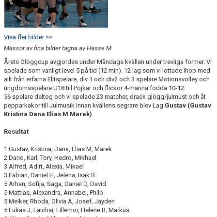
Visa fler bilder >>
Massor av fina bilder tagna av Hasse M
Årets Glöggcup avgjordes under Måndags kvällen under trevliga former. Vi
spelade som vanligt level 5 på tid (12 min). 12 lag som vi lottade ihop med
allt från erfarna Elitspelare, div 1 och div2 och 3 spelare Motionsvolley och
ungdomsspelare U18 till Pojkar och flickor 4-manna födda 10-12.
56 spelare deltog och vi spelade 23 matcher, drack glögg/julmust och åt
pepparkakor till Julmusik innan kvällens segrare blev Lag
Gustav (Gustav
Kristina Dana Elias M Marek)
Resultat
1 Gustav, Kristina, Dana, Elias M, Marek
2 Dario, Karl, Tory, Hedro, Mikhael
3 Alfred, Adirt, Alexia, Mikael
3 Fabian, Daniel H, Jelena, Isak B
5 Arhan, Sofija, Saga, Daniel D, David
5 Mattias, Alexandra, Annabel, Philo
5 Melker, Rhoda, Olivia A, Josef, Jayden
5 Lukas J, Laichai, Lillemor, Helene R, Markus