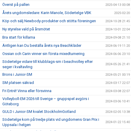
Överst på pallen
2025-04-13 00:08
Årets ungdomsledare: Karin Manole, Södertelge VBK
2025-02-20
Köp och sälj Newbody-produkter och stötta föreningen
2024-10-28 21:45
Ny styrelse vald på årsmötet
2024-10-01 22:04
Bra start för killarna
2024-09-08 21:10
Äntligen kan Du beställa årets nya Beachkläder
2024-06-19 11:20
Ossian och Carin vinner sin första mixedturnering
2024-06-06 23:10
Södertelge vidare till klubblags-sm i beachvolley efter
2024-05-26 21:41
seger i kvaltavling
Brons i Junior-SM
2024-05-21 00:19
SM platsen säkrad
2024-03-17 22:07
Fri Entré! Vinna eller försvinna
2024-03-08 22:07
Volleyboll-EM 2026 till Sverige – gruppspel avgörs i
2024-03-06 10:41
Göteborg
GULD i Junior-SM kvalet StockholmGotland
2024-02-05 13:38
Södertelge kom på tredje plats vid ungdomens Gran Prix i
2024-01-22 15:40
Uppsala i helgen