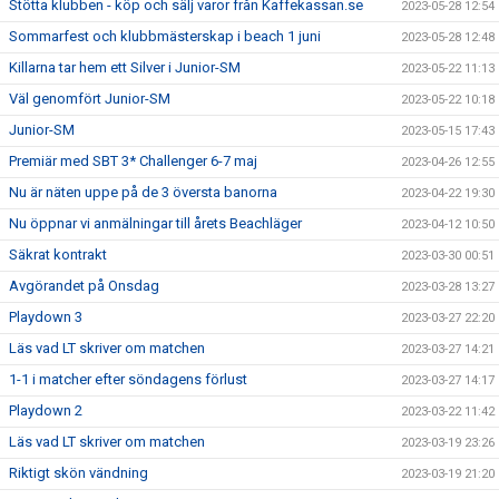
Stötta klubben - köp och sälj varor från Kaffekassan.se
2023-05-28 12:54
Sommarfest och klubbmästerskap i beach 1 juni
2023-05-28 12:48
Killarna tar hem ett Silver i Junior-SM
2023-05-22 11:13
Väl genomfört Junior-SM
2023-05-22 10:18
Junior-SM
2023-05-15 17:43
Premiär med SBT 3* Challenger 6-7 maj
2023-04-26 12:55
Nu är näten uppe på de 3 översta banorna
2023-04-22 19:30
Nu öppnar vi anmälningar till årets Beachläger
2023-04-12 10:50
Säkrat kontrakt
2023-03-30 00:51
Avgörandet på Onsdag
2023-03-28 13:27
Playdown 3
2023-03-27 22:20
Läs vad LT skriver om matchen
2023-03-27 14:21
1-1 i matcher efter söndagens förlust
2023-03-27 14:17
Playdown 2
2023-03-22 11:42
Läs vad LT skriver om matchen
2023-03-19 23:26
Riktigt skön vändning
2023-03-19 21:20