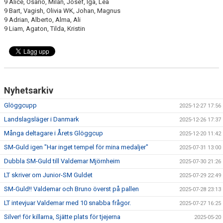
9 Alice, Osario, Milan, Josef, Iga, Lea
9 Bart, Vagish, Olivia WK, Johan, Magnus
9 Adrian, Alberto, Alma, Ali
9 Liam, Agaton, Tilda, Kristin
Nyhetsarkiv
Glöggcupp
2025-12-27 17:56
Landslagsläger i Danmark
2025-12-26 17:37
Många deltagare i Årets Glöggcup
2025-12-20 11:42
SM-Guld igen "Har inget tempel för mina medaljer"
2025-07-31 13:00
Dubbla SM-Guld till Valdemar Mjörnheim
2025-07-30 21:26
LT skriver om Junior-SM Guldet
2025-07-29 22:49
SM-Guld!! Valdemar och Bruno överst på pallen
2025-07-28 23:13
LT intevjuar Valdemar med 10 snabba frågor.
2025-07-27 16:25
Silver! för killarna, Sjätte plats för tjejerna
2025-05-20