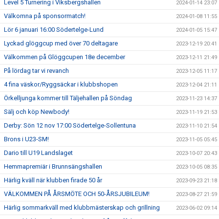
Level 5 Turnering i Viksbergshallen
2024-01-14 23:07
Välkomna på sponsormatch!
2024-01-08 11:55
Lör 6 januari 16:00 Södertelge-Lund
2024-01-05 15:47
Lyckad glöggcup med över 70 deltagare
2023-12-19 20:41
Välkommen på Glöggcupen 18e december
2023-12-11 21:49
På lördag tar vi revanch
2023-12-05 11:17
4 fina väskor/Ryggsäckar i klubbshopen
2023-12-04 21:11
Örkelljunga kommer till Täljehallen på Söndag
2023-11-23 14:37
Sälj och köp Newbody!
2023-11-19 21:53
Derby: Sön 12 nov 17:00 Södertelge-Sollentuna
2023-11-10 21:54
Brons i U23-SM!
2023-11-05 05:45
Dario till U19 Landslaget
2023-10-07 20:43
Hemmapremiär i Brunnsängshallen
2023-10-05 08:35
Härlig kväll när klubben firade 50 år
2023-09-23 21:18
VÄLKOMMEN PÅ ÅRSMÖTE OCH 50-ÅRSJUBILEUM!
2023-08-27 21:59
Härlig sommarkväll med klubbmästerskap och grillning
2023-06-02 09:14