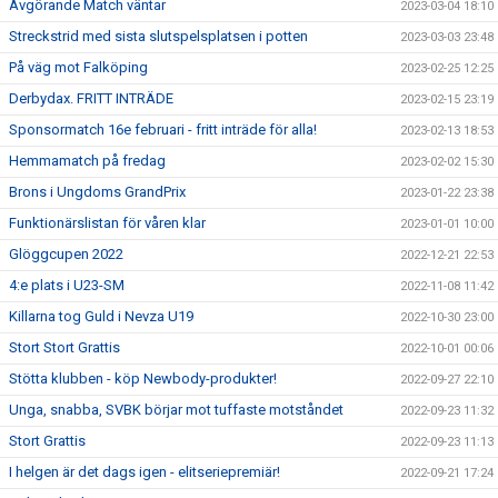
Avgörande Match väntar
2023-03-04 18:10
Streckstrid med sista slutspelsplatsen i potten
2023-03-03 23:48
På väg mot Falköping
2023-02-25 12:25
Derbydax. FRITT INTRÄDE
2023-02-15 23:19
Sponsormatch 16e februari - fritt inträde för alla!
2023-02-13 18:53
Hemmamatch på fredag
2023-02-02 15:30
Brons i Ungdoms GrandPrix
2023-01-22 23:38
Funktionärslistan för våren klar
2023-01-01 10:00
Glöggcupen 2022
2022-12-21 22:53
4:e plats i U23-SM
2022-11-08 11:42
Killarna tog Guld i Nevza U19
2022-10-30 23:00
Stort Stort Grattis
2022-10-01 00:06
Stötta klubben - köp Newbody-produkter!
2022-09-27 22:10
Unga, snabba, SVBK börjar mot tuffaste motståndet
2022-09-23 11:32
Stort Grattis
2022-09-23 11:13
I helgen är det dags igen - elitseriepremiär!
2022-09-21 17:24