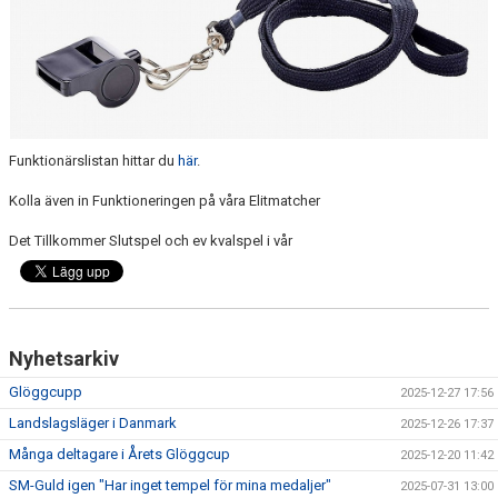
DOKUMENT & BLANKETTER
SPONSORER
BÖRJA SPELA, AVGIFTER, BLI MEDLEM
Funktionärslistan hittar du
här
.
Kolla även in Funktioneringen på våra Elitmatcher
Det Tillkommer Slutspel och ev kvalspel i vår
Nyhetsarkiv
Glöggcupp
2025-12-27 17:56
Landslagsläger i Danmark
2025-12-26 17:37
Många deltagare i Årets Glöggcup
2025-12-20 11:42
SM-Guld igen "Har inget tempel för mina medaljer"
2025-07-31 13:00