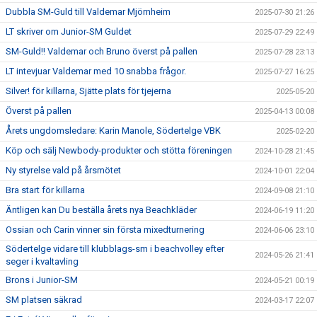
Dubbla SM-Guld till Valdemar Mjörnheim
2025-07-30 21:26
LT skriver om Junior-SM Guldet
2025-07-29 22:49
SM-Guld!! Valdemar och Bruno överst på pallen
2025-07-28 23:13
LT intevjuar Valdemar med 10 snabba frågor.
2025-07-27 16:25
Silver! för killarna, Sjätte plats för tjejerna
2025-05-20
Överst på pallen
2025-04-13 00:08
Årets ungdomsledare: Karin Manole, Södertelge VBK
2025-02-20
Köp och sälj Newbody-produkter och stötta föreningen
2024-10-28 21:45
Ny styrelse vald på årsmötet
2024-10-01 22:04
Bra start för killarna
2024-09-08 21:10
Äntligen kan Du beställa årets nya Beachkläder
2024-06-19 11:20
Ossian och Carin vinner sin första mixedturnering
2024-06-06 23:10
Södertelge vidare till klubblags-sm i beachvolley efter
2024-05-26 21:41
seger i kvaltavling
Brons i Junior-SM
2024-05-21 00:19
SM platsen säkrad
2024-03-17 22:07