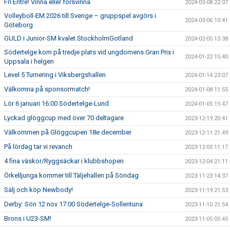
Fri Entré! Vinna eller försvinna
2024-03-08 22:07
Volleyboll-EM 2026 till Sverige – gruppspel avgörs i
2024-03-06 10:41
Göteborg
GULD i Junior-SM kvalet StockholmGotland
2024-02-05 13:38
Södertelge kom på tredje plats vid ungdomens Gran Prix i
2024-01-22 15:40
Uppsala i helgen
Level 5 Turnering i Viksbergshallen
2024-01-14 23:07
Välkomna på sponsormatch!
2024-01-08 11:55
Lör 6 januari 16:00 Södertelge-Lund
2024-01-05 15:47
Lyckad glöggcup med över 70 deltagare
2023-12-19 20:41
Välkommen på Glöggcupen 18e december
2023-12-11 21:49
På lördag tar vi revanch
2023-12-05 11:17
4 fina väskor/Ryggsäckar i klubbshopen
2023-12-04 21:11
Örkelljunga kommer till Täljehallen på Söndag
2023-11-23 14:37
Sälj och köp Newbody!
2023-11-19 21:53
Derby: Sön 12 nov 17:00 Södertelge-Sollentuna
2023-11-10 21:54
Brons i U23-SM!
2023-11-05 05:45