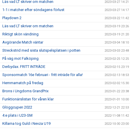
Läs vad LT skriver om matchen
2023-03-27 14:21
1-1 i matcher efter söndagens förlust
2023-03-27 14:17
Playdown 2
2023-03-22 11:42
Läs vad LT skriver om matchen
2023-03-19 23:26
Riktigt skön vändning
2023-03-19 21:20
Avgörande Match väntar
2023-03-04 18:10
Streckstrid med sista slutspelsplatsen i potten
2023-03-03 23:48
På väg mot Falköping
2023-02-25 12:25
Derbydax. FRITT INTRÄDE
2023-02-15 23:19
Sponsormatch 16e februari - fritt inträde för alla!
2023-02-13 18:53
Hemmamatch på fredag
2023-02-02 15:30
Brons i Ungdoms GrandPrix
2023-01-22 23:38
Funktionärslistan för våren klar
2023-01-01 10:00
Glöggcupen 2022
2022-12-21 22:53
4:e plats i U23-SM
2022-11-08 11:42
Killarna tog Guld i Nevza U19
2022-10-30 23:00