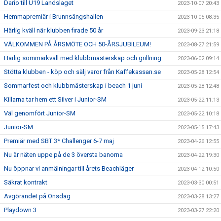
Dario till U19 Landslaget
2023-10-07 20:43
Hemmapremiär i Brunnsängshallen
2023-10-05 08:35
Härlig kväll när klubben firade 50 år
2023-09-23 21:18
VÄLKOMMEN PÅ ÅRSMÖTE OCH 50-ÅRSJUBILEUM!
2023-08-27 21:59
Härlig sommarkväll med klubbmästerskap och grillning
2023-06-02 09:14
Stötta klubben - köp och sälj varor från Kaffekassan.se
2023-05-28 12:54
Sommarfest och klubbmästerskap i beach 1 juni
2023-05-28 12:48
Killarna tar hem ett Silver i Junior-SM
2023-05-22 11:13
Väl genomfört Junior-SM
2023-05-22 10:18
Junior-SM
2023-05-15 17:43
Premiär med SBT 3* Challenger 6-7 maj
2023-04-26 12:55
Nu är näten uppe på de 3 översta banorna
2023-04-22 19:30
Nu öppnar vi anmälningar till årets Beachläger
2023-04-12 10:50
Säkrat kontrakt
2023-03-30 00:51
Avgörandet på Onsdag
2023-03-28 13:27
Playdown 3
2023-03-27 22:20