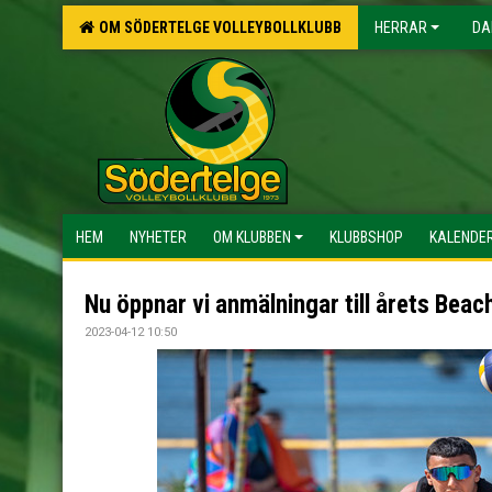
OM SÖDERTELGE VOLLEYBOLLKLUBB
HERRAR
DA
HEM
NYHETER
OM KLUBBEN
KLUBBSHOP
KALENDE
Nu öppnar vi anmälningar till årets Beac
2023-04-12 10:50