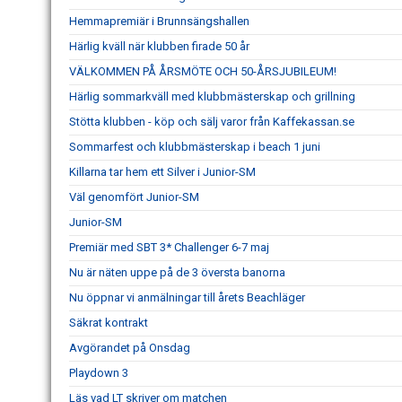
Hemmapremiär i Brunnsängshallen
Härlig kväll när klubben firade 50 år
VÄLKOMMEN PÅ ÅRSMÖTE OCH 50-ÅRSJUBILEUM!
Härlig sommarkväll med klubbmästerskap och grillning
Stötta klubben - köp och sälj varor från Kaffekassan.se
Sommarfest och klubbmästerskap i beach 1 juni
Killarna tar hem ett Silver i Junior-SM
Väl genomfört Junior-SM
Junior-SM
Premiär med SBT 3* Challenger 6-7 maj
Nu är näten uppe på de 3 översta banorna
Nu öppnar vi anmälningar till årets Beachläger
Säkrat kontrakt
Avgörandet på Onsdag
Playdown 3
Läs vad LT skriver om matchen