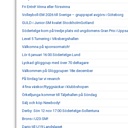
Fri Entré! Vinna eller försvinna
Volleyboll-EM 2026 till Sverige – gruppspel avgörs i Göteborg
GULD i Junior-SM kvalet StockholmGotland
Södertelge kom på tredje plats vid ungdomens Gran Prix i Uppsa
Level 5 Turnering i Viksbergshallen
Välkomna på sponsormatch!
Lör 6 januari 16:00 Södertelge-Lund
Lyckad glöggcup med över 70 deltagare
Välkommen på Glöggcupen 18e december
På lördag tar vi revanch
4 fina väskor/Ryggsäckar i klubbshopen
Örkelljunga kommer till Täljehallen på Söndag
Sälj och köp Newbody!
Derby: Sön 12 nov 17:00 Södertelge-Sollentuna
Brons i U23-SM!
Dario till U19 Landslaget