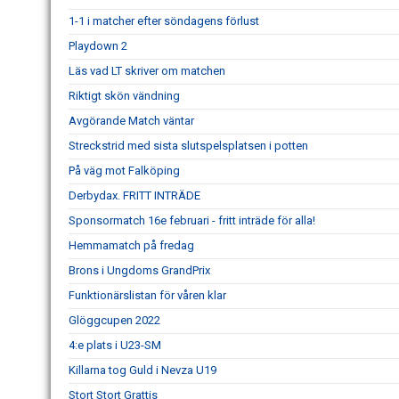
1-1 i matcher efter söndagens förlust
Playdown 2
Läs vad LT skriver om matchen
Riktigt skön vändning
Avgörande Match väntar
Streckstrid med sista slutspelsplatsen i potten
På väg mot Falköping
Derbydax. FRITT INTRÄDE
Sponsormatch 16e februari - fritt inträde för alla!
Hemmamatch på fredag
Brons i Ungdoms GrandPrix
Funktionärslistan för våren klar
Glöggcupen 2022
4:e plats i U23-SM
Killarna tog Guld i Nevza U19
Stort Stort Grattis