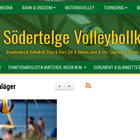
MERNA
BARN & UNGDOM
MOTIONSVOLLEY
TURNERING
B
Södertelge Volleyboll
Beachvolley & Volleyboll, Dam & Herr, Elit & Motion, Inne & Ute, Ungdom & Senio
R
FUNKTIONÄRSLISTA MATCHER, KIOSK M.M.
DOKUMENT & BLANKETTE
hläger
<
>