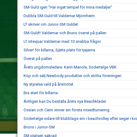
SM-Guld igen "Har inget tempel för mina medaljer"
Dubbla SM-Guld till Valdemar Mjörnheim
LT skriver om Junior-SM Guldet
SM-Guld!! Valdemar och Bruno överst på pallen
LT intevjuar Valdemar med 10 snabba frågor.
Silver! för killarna, Sjätte plats för tjejerna
Överst på pallen
Årets ungdomsledare: Karin Manole, Södertelge VBK
Köp och sälj Newbody-produkter och stötta föreningen
Ny styrelse vald på årsmötet
Bra start för killarna
Äntligen kan Du beställa årets nya Beachkläder
Ossian och Carin vinner sin första mixedturnering
Södertelge vidare till klubblags-sm i beachvolley efter seger i kva
Brons i Junior-SM
SM platsen säkrad