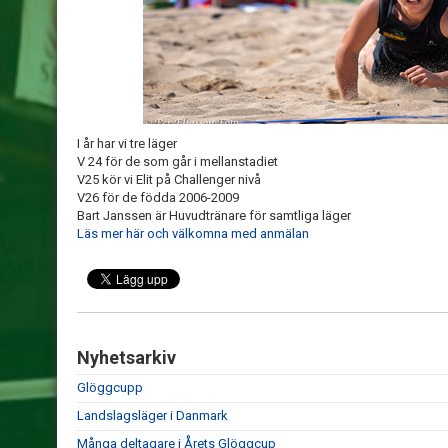
I år har vi tre läger
V 24 för de som går i mellanstadiet
V25 kör vi Elit på Challenger nivå
V26 för de födda 2006-2009
Bart Janssen är Huvudtränare för samtliga läger
Läs mer här och välkomna med anmälan
Nyhetsarkiv
Glöggcupp
Landslagsläger i Danmark
Många deltagare i Årets Glöggcup