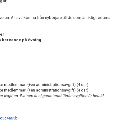
ngar
olan. Alla välkomna från nybörjare till de som är riktigt erfarna
ner
a beroende på övning
cke medlemmar (+en administrationsavgift) (4 dar)
cke medlemmar (+en administrationsavgift) (4 dar)
 avgiften. Platsen är ej garanterad förrän avgiften är betald.
7c5c4a65b