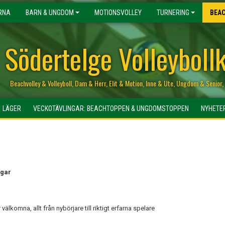
RNA
BARN & UNGDOM
MOTIONSVOLLEY
TURNERING
BEA
Södertelge Volleyboll
Beachvolley & Volleyboll, Dam & Herr, Elit & Motion, Inne & Ute, Ungdom & Senio
LÄGER
VECKOTÄVLINGAR: BEACHTOPPEN & UNGDOMSTOPPEN
NYHETE
ngar
välkomna, allt från nybörjare till riktigt erfarna spelare