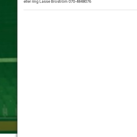
eller ring Lasse Broström 070-4848076