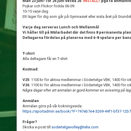
Mån 23 juni-Tor 26 juni vecka 26
INSTÄLLT
pga få anmälni
Pojkar och Flickor födda 06-09
10-15 varje dag
Ett läger för dig som går på Gymnasiet eller sista året på Grundsk
Varje dag serveras Lunch och Mellanmål
Vi håller till på Mälarbadet där det finns 8 permanenta pla
Deltagarna fördelas på planerna med 6-8 spelare per ban
T-shirt
Alla deltagare får en T-shirt
Kostnad:
V25
: 1100 kr för aktiva medlemmar i Södertelge VBK, 1400 för i
V26
: 1100 kr för aktiva medlemmar i Södertelge VBK, 1400 för i
Några dagar efter att anmälan är gjord kommer en avisering på läger
Anmälan
Anmälan görs på vår bokningssida:
https://sportadmin.se/book/?F=747eb7e4-3269-44f1-bf37-12b
Frågor?
Skicka e-post till
sodertelgevolley@telia.com