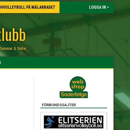
CHVOLLEYBOLL PÅ MÄLARBADET
LOGGA IN
klubb
r, Sommar & Vinter
R
FÖRBUNDSSAJTER