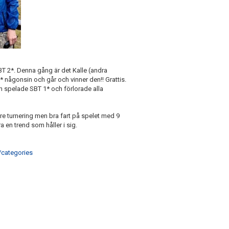
SBT 2*. Denna gång är det Kalle (andra
* någonsin och går och vinner den!! Grattis.
n spelade SBT 1* och förlorade alla
e turnering men bra fart på spelet med 9
a en trend som håller i sig.
/categories