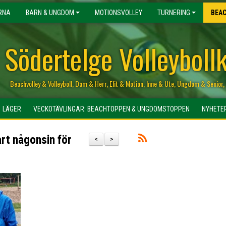
RNA
BARN & UNGDOM
MOTIONSVOLLEY
TURNERING
BEA
Södertelge Volleyboll
Beachvolley & Volleyboll, Dam & Herr, Elit & Motion, Inne & Ute, Ungdom & Senio
LÄGER
VECKOTÄVLINGAR: BEACHTOPPEN & UNGDOMSTOPPEN
NYHETE
art någonsin för
<
>