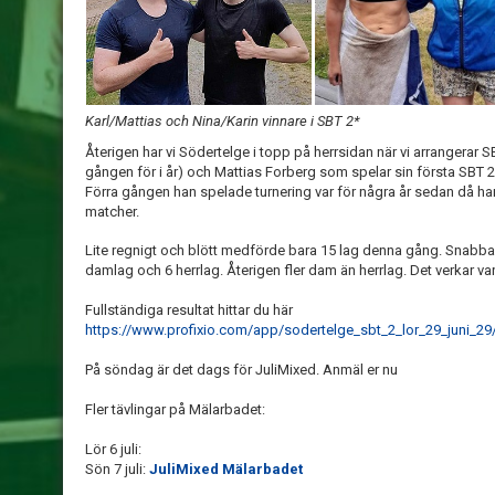
Karl/Mattias och Nina/Karin vinnare i SBT 2*
Återigen har vi Södertelge i topp på herrsidan när vi arrangerar 
gången för i år) och Mattias Forberg som spelar sin första SBT 2
Förra gången han spelade turnering var för några år sedan då ha
matcher.
Lite regnigt och blött medförde bara 15 lag denna gång. Snabbar
damlag och 6 herrlag. Återigen fler dam än herrlag. Det verkar var
Fullständiga resultat hittar du här
https://www.profixio.com/app/sodertelge_sbt_2_lor_29_juni_29
På söndag är det dags för JuliMixed. Anmäl er nu
Fler tävlingar på Mälarbadet:
Lör 6 juli:
Sön 7 juli:
JuliMixed Mälarbadet