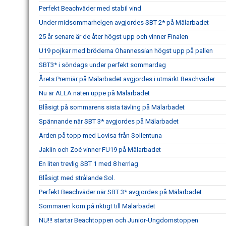
Perfekt Beachväder med stabil vind
Under midsommarhelgen avgjordes SBT 2* på Mälarbadet
25 år senare är de åter högst upp och vinner Finalen
U19 pojkar med bröderna Ohannessian högst upp på pallen
SBT3* i söndags under perfekt sommardag
Årets Premiär på Mälarbadet avgjordes i utmärkt Beachväder
Nu är ALLA näten uppe på Mälarbadet
Blåsigt på sommarens sista tävling på Mälarbadet
Spännande när SBT 3* avgjordes på Mälarbadet
Arden på topp med Lovisa från Sollentuna
Jaklin och Zoé vinner FU19 på Mälarbadet
En liten trevlig SBT 1 med 8 herrlag
Blåsigt med strålande Sol.
Perfekt Beachväder när SBT 3* avgjordes på Mälarbadet
Sommaren kom på riktigt till Mälarbadet
NU!!! startar Beachtoppen och Junior-Ungdomstoppen