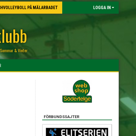
CHVOLLEYBOLL PÅ MÄLARBADET
LOGGA IN
klubb
r, Sommar & Vinter
R
FÖRBUNDSSAJTER