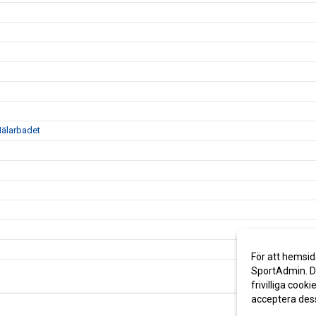
Mälarbadet
För att hemsid
SportAdmin. De
frivilliga cooki
acceptera des