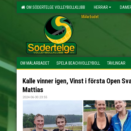
OM SÖDERTELGE VOLLEYBOLLKLUBB
HERRAR
DAME
Mälarbadet
OM MÄLARBADET
SPELA BEACHVOLLEYBOLL
TÄVLINGAR
Kalle vinner igen, Vinst i första Open Sv
Mattias
2024-06-30 23:55