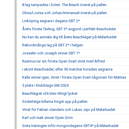
8 lag tampades i Solen. The Beach överst på pallen
Olivia/Lovisa och Johan/Immanuel överst på pallen
Linköping segrare i dagens SBT 2*
Årets första Tävling, SBT 3* avgjord i perfekt Beachväder
Nu kan du anmäla dig till årets Beachläger på Mälarbadet
Rekordmånga lag på SBT 2* i helgen
Josselin och Joseph vinner SBT 1*
Rasmus tar sin första Open Svart vinst med Alfred
I skönt Beachväder, efter 50 matcher korades segrarna
Kalle vinner igen, Vinst i första Open Svart någonsin för Mattias
5 plats i Klubblags-SM 2024
Beachlägret v26 blev riktigt lyckat
Södertelge killarna högst upp på pallen
Vinst för Fabian olanders och Lukas Jajo på Mälarbadet
Karl och Isak vinner Open Grön
Sista träningen inför morgondagens SBT4* på Mälarbadet