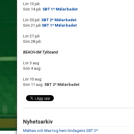
Lör 13 juli:
Sön 14 juli:
SBT 1* Mälarbadet
Lör 20 juli:
SBT 2* Mälarbadet
Sön 21 juli
SBT 1* Mälarbadet
Lör 27 juli:
Sön 28 juli:
BEACH-SM Tylösand
Lör 3 aug
Sön 4 aug:
Lör 10 aug:
Sön 11 aug:
SBT 2* Mälarbadet
Nyhetsarkiv
Mattias och Max tog hem lördagens SBT 2*